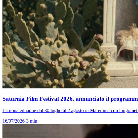
Saturnia Film Festival 2026, annunciato il programma:
La nona edizione dal 30 luglio al 2 agosto in Maremma con lungometr
16/07/2026
·
3 min