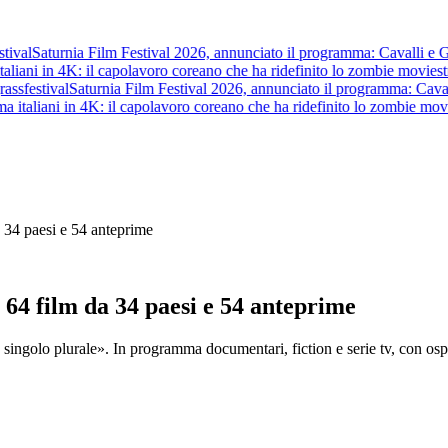
al
Saturnia Film Festival 2026, annunciato il programma: Cavalli e Guerri
iani in 4K: il capolavoro coreano che ha ridefinito lo zombie movie
stre
s
festival
Saturnia Film Festival 2026, annunciato il programma: Cavalli e 
taliani in 4K: il capolavoro coreano che ha ridefinito lo zombie movie
s
a 34 paesi e 54 anteprime
 64 film da 34 paesi e 54 anteprime
à: singolo plurale». In programma documentari, fiction e serie tv, con