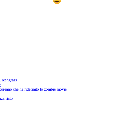
🤩
 Greengrass
»
 coreano che ha ridefinito lo zombie movie
nza fiato