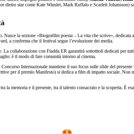
tor dietro star come Kate Winslet, Mark Ruffalo e Scarlett Johansson) s
tà
. Nasce la sezione «Biografilm poesia – La vita che scrive», dedicata a
Award, a conferma che il festival segue l’evoluzione dei media.
one. La collaborazione con Fiadda ER garantirà sottotitoli dedicati per tut
glio: è il modo di fare comunità intorno al cinema.
Il Concorso Internazionale mantiene il suo focus sulle sfide del presente v
ettive per il premio Manifesto) si dedica a film di impatto sociale. Non
, tra la memoria e il presente, tra il talento consacrato e la scoperta. È