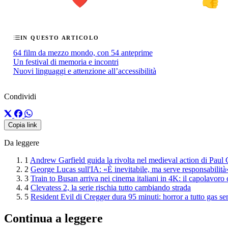
❤️
👍
IN QUESTO ARTICOLO
64 film da mezzo mondo, con 54 anteprime
Un festival di memoria e incontri
Nuovi linguaggi e attenzione all’accessibilità
Condividi
Copia link
Da leggere
1
Andrew Garfield guida la rivolta nel medieval action di Paul
2
George Lucas sull'IA: «È inevitabile, ma serve responsabilità
3
Train to Busan arriva nei cinema italiani in 4K: il capolavoro
4
Clevatess 2, la serie rischia tutto cambiando strada
5
Resident Evil di Cregger dura 95 minuti: horror a tutto gas se
Continua a leggere