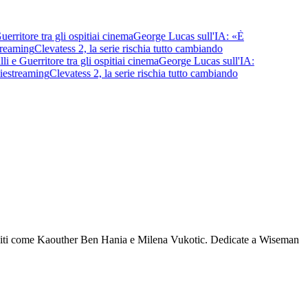
tore tra gli ospiti
ai cinema
George Lucas sull'IA: «È
aming
Clevatess 2, la serie rischia tutto cambiando
Guerritore tra gli ospiti
ai cinema
George Lucas sull'IA:
treaming
Clevatess 2, la serie rischia tutto cambiando
 ospiti come Kaouther Ben Hania e Milena Vukotic. Dedicate a Wiseman