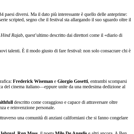
paesi diversi. Ma il dato più interessante è quello delle anteprime:
ie scripted, segno che il festival sta allargando il suo sguardo oltre il
f Hind Rajab
, quest’ultimo descritto dai direttori come il «diario di
vi talenti. È il modo giusto di fare festival: non solo consacrare chi è
rafica:
Frederick Wiseman
e
Giorgio Gosetti
, entrambi scomparsi
tica del cinema italiano—eppure unite da una medesima dedizione al
thfull
descritto come coraggioso e capace di attraversare oltre
enza e reinvenzione personale.
attraverso una comunità di anziani californiani che si fanno congelare
Jebreal
,
Ron Moss
, il poeta
Milo De Angelis
e altri ancora. A Ben