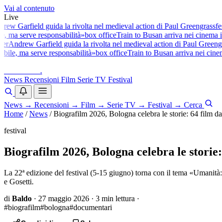
Vai al contenuto
Live
 Garfield guida la rivolta nel medieval action di Paul Greengrass
festiv
 ma serve responsabilità»
box office
Train to Busan arriva nei cinema ital
Andrew Garfield guida la rivolta nel medieval action di Paul Greengras
le, ma serve responsabilità»
box office
Train to Busan arriva nei cinema i
baldoshow
.
News
Recensioni
Film
Serie TV
Festival
News
→
Recensioni
→
Film
→
Serie TV
→
Festival
→
Cerca
Home
/
News
/
Biografilm 2026, Bologna celebra le storie: 64 film d
festival
Biografilm 2026, Bologna celebra le storie:
La 22ª edizione del festival (5-15 giugno) torna con il tema «Umanit
e Gosetti.
di
Baldo
·
27 maggio 2026
·
3 min lettura
·
#biografilm
#bologna
#documentari