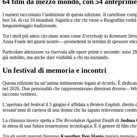
64 film da mezzo mondo, con 54 anteprime
I numeri raccontano l’ambizione di questa edizione. Il cartellone comp
ben 54, di cui 16 mondiali. Significa che chi viene a Biografilm vedrà p
lungometraggio tradizionale.
Tra i titoli più attesi circolano nomi come
Everybody to Kenmure Stree
Anna Frank dei giorni nostri»—promettenti in termini di spessore etico
Particolare attenzione va riservata alle opere prime e seconde: sono 28 
già stabilito, ma anche dare visibilità a chi sta iniziando.
Un festival di memoria e incontri
Questa edizione ha un’anima intimamente legata al ricordo. È dedicata
nel 2026. Due personalità che rappresentavano direzioni diverse—Wise
racconto veritiero.
L’apertura del festival il 5 giugno è affidata a
Broken English
, diretto
sessant’anni di carriera di una donna che ha saputo reinventarsi conti
La chiusura invece spetta a
The Revolution Against Death
di
Joshua
in attesa di una futura resurrezione tecnologica. È il genere di film 
Tra gli ospiti previsti figurano
Kaouther Ben Hania
(regista tunisina