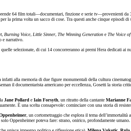
rende 64 film totali—documentari, finzione e serie tv—provenienti da 34 
er la prima volta un sacco di cose. Tra questi anche cinque episodi di ser
t
,
Burning Voice
,
Little Sinner
,
The Winning Generation
e
The Voice o
 e narrativo.
quelle selezionate, di cui 14 concorreranno ai premi Hera dedicati ai nuo
 infatti alla memoria di due figure monumentali della cultura cinematog
man il documentarista americano per eccellenza, Gosetti la storia cri
 da
Jane Pollard
e
Iain Forsyth
, un ritratto della cantante
Marianne Fai
nuamente. È una scelta consapevole: cominciare con una storia di resist
 Oppenheimer
, un cortometraggio che esplora il tema dell’immortalità 
che solo Oppenheimer poteva fare: strano, onirico, profondamente umano.
 che unisce impegno politico e riflessione etica),
Milena Vukotic
,
Rula 