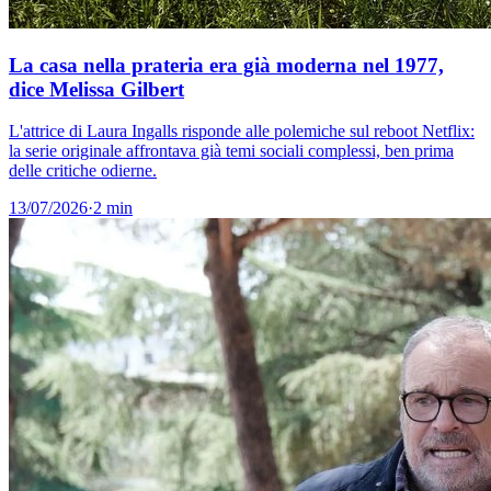
La casa nella prateria era già moderna nel 1977,
dice Melissa Gilbert
L'attrice di Laura Ingalls risponde alle polemiche sul reboot Netflix:
la serie originale affrontava già temi sociali complessi, ben prima
delle critiche odierne.
13/07/2026
·
2 min