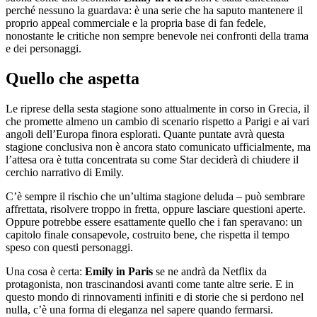
perché nessuno la guardava: è una serie che ha saputo mantenere il
proprio appeal commerciale e la propria base di fan fedele,
nonostante le critiche non sempre benevole nei confronti della trama
e dei personaggi.
Quello che aspetta
Le riprese della sesta stagione sono attualmente in corso in Grecia, il
che promette almeno un cambio di scenario rispetto a Parigi e ai vari
angoli dell’Europa finora esplorati. Quante puntate avrà questa
stagione conclusiva non è ancora stato comunicato ufficialmente, ma
l’attesa ora è tutta concentrata su come Star deciderà di chiudere il
cerchio narrativo di Emily.
C’è sempre il rischio che un’ultima stagione deluda – può sembrare
affrettata, risolvere troppo in fretta, oppure lasciare questioni aperte.
Oppure potrebbe essere esattamente quello che i fan speravano: un
capitolo finale consapevole, costruito bene, che rispetta il tempo
speso con questi personaggi.
Una cosa è certa:
Emily in Paris
se ne andrà da Netflix da
protagonista, non trascinandosi avanti come tante altre serie. E in
questo mondo di rinnovamenti infiniti e di storie che si perdono nel
nulla, c’è una forma di eleganza nel sapere quando fermarsi.