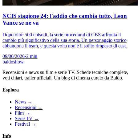
NCIS stagione 24: l'addio che cambia tutto, Leon
Vance se ne va
Dopo oltre 500 episodi, la serie procedural di CBS affronta il
cambio più significativo della sua storia. Un personaggio storico
abbandona il team, e questa volta non è il solito rimpasto di cast.
09/06/2026
·
2 min
baldoshow
.
Recensioni e news su film e serie TV. Schede tecniche complete,
voti chiari, trailer ufficiali. Un blog di cinema curato da Baldo.
Esplora
News
→
Recensioni
→
Film
→
Serie TV
→
Festival
→
Info