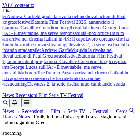
Vai al contenuto
Live
iler
Andrew Garfield guida la rivolta nel medieval action di Paul
eengrass
festival
Saturnia Film Festival 2026, annunciato il
gramma: Cavalli e Guerritore tra gli ospiti
ai cinema
George Lucas
l'IA: «È inevitabile, ma serve responsabilità»
box office
Train to
an arriva nei cinema italiani in 4K: il capolavoro coreano che ha
efinito lo zombie movie
streaming
Clevatess 2, la serie rischia tutto
mbiando strada
trailer
Andrew Garfield guida la rivolta nel
dieval action di Paul Greengrass
festival
Saturnia Film Festival
6, annunciato il programma: Cavalli e Guerritore tra gli ospiti
ai
nema
George Lucas sull'IA: «È inevitabile, ma serve
ponsabilità»
box office
Train to Busan arriva nei cinema italiani in
 il capolavoro coreano che ha ridefinito lo zombie
vie
streaming
Clevatess 2, la serie rischia tutto cambiando strada
baldoshow
.
News
Recensioni
Film
Serie TV
Festival
News
→
Recensioni
→
Film
→
Serie TV
→
Festival
→
Cerca
Home
/
News
/
Emily in Paris finisce qui: la sesta stagione sarà
l'ultima, girati in Grecia
streaming