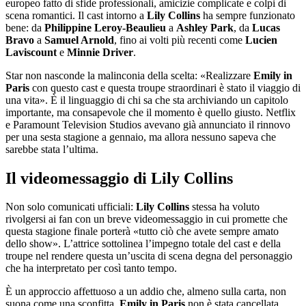
europeo fatto di sfide professionali, amicizie complicate e colpi di
scena romantici. Il cast intorno a
Lily Collins
ha sempre funzionato
bene: da
Philippine Leroy-Beaulieu
a
Ashley Park
, da
Lucas
Bravo
a
Samuel Arnold
, fino ai volti più recenti come
Lucien
Laviscount
e
Minnie Driver
.
Star non nasconde la malinconia della scelta: «Realizzare
Emily in
Paris
con questo cast e questa troupe straordinari è stato il viaggio di
una vita». È il linguaggio di chi sa che sta archiviando un capitolo
importante, ma consapevole che il momento è quello giusto. Netflix
e Paramount Television Studios avevano già annunciato il rinnovo
per una sesta stagione a gennaio, ma allora nessuno sapeva che
sarebbe stata l’ultima.
Il videomessaggio di Lily Collins
Non solo comunicati ufficiali:
Lily Collins
stessa ha voluto
rivolgersi ai fan con un breve videomessaggio in cui promette che
questa stagione finale porterà «tutto ciò che avete sempre amato
dello show». L’attrice sottolinea l’impegno totale del cast e della
troupe nel rendere questa un’uscita di scena degna del personaggio
che ha interpretato per così tanto tempo.
È un approccio affettuoso a un addio che, almeno sulla carta, non
suona come una sconfitta.
Emily in Paris
non è stata cancellata