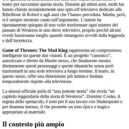
teatro per raccontare questa storia. Durante gli ultimi anni, molti fan
hanno chiesto insistentemente uno spin-off televisivo dedicato alla
Ribellione di Robert e agli anni che l’hanno preceduta. Martin, però,
si è sempre mostrato cauto sull’argomento. L’autore ha
ripetutamente spiegato di non voler trasformare ogni mistero del
passato di Westeros in uno show televisivo, proprio perché alcuni
eventi funzionano meglio quando rimangono avvolti dalla leggenda
e dall’incertezza.
Game of Thrones: The Mad King
rappresenta un compromesso
intelligente tra queste due visioni. È un progetto “canonico”,
autorizzato e diretto da Martin stesso, che finalmente mostra
direttamente questi personaggi e queste dinamiche senza però
trasformarli in una serie televisiva a lungo termine. Il teatro, in
questo senso, offre una dimensione più intima e limitata
temporalmente rispetto alla televisione.
La sinossi ufficiale parla di “una potente storia” che rivela “un
capitolo leggendario della storia di Westeros”. Dominic Cooke, il
regista dello spettacolo, è noto per il suo lavoro con Shakespeare e
per dramma intenso, il che promette un tono épico e tragico
appropriato al materiale.
Il contesto più ampio