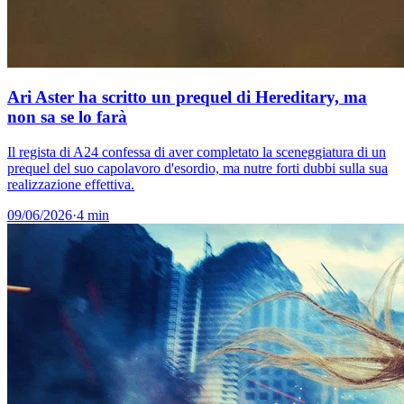
Ari Aster ha scritto un prequel di Hereditary, ma
non sa se lo farà
Il regista di A24 confessa di aver completato la sceneggiatura di un
prequel del suo capolavoro d'esordio, ma nutre forti dubbi sulla sua
realizzazione effettiva.
09/06/2026
·
4 min