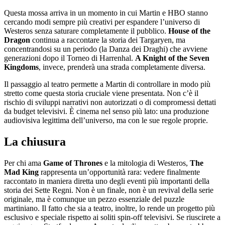
Questa mossa arriva in un momento in cui Martin e HBO stanno
cercando modi sempre più creativi per espandere l’universo di
Westeros senza saturare completamente il pubblico.
House of the
Dragon
continua a raccontare la storia dei Targaryen, ma
concentrandosi su un periodo (la Danza dei Draghi) che avviene
generazioni dopo il Torneo di Harrenhal.
A Knight of the Seven
Kingdoms
, invece, prenderà una strada completamente diversa.
Il passaggio al teatro permette a Martin di controllare in modo più
stretto come questa storia cruciale viene presentata. Non c’è il
rischio di sviluppi narrativi non autorizzati o di compromessi dettati
da budget televisivi. È cinema nel senso più lato: una produzione
audiovisiva legittima dell’universo, ma con le sue regole proprie.
La chiusura
Per chi ama
Game of Thrones
e la mitologia di Westeros,
The
Mad King
rappresenta un’opportunità rara: vedere finalmente
raccontato in maniera diretta uno degli eventi più importanti della
storia dei Sette Regni. Non è un finale, non è un revival della serie
originale, ma è comunque un pezzo essenziale del puzzle
martiniano. Il fatto che sia a teatro, inoltre, lo rende un progetto più
esclusivo e speciale rispetto ai soliti spin-off televisivi. Se riuscirete a