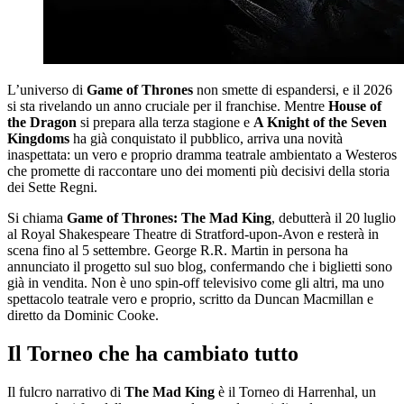
L’universo di
Game of Thrones
non smette di espandersi, e il 2026
si sta rivelando un anno cruciale per il franchise. Mentre
House of
the Dragon
si prepara alla terza stagione e
A Knight of the Seven
Kingdoms
ha già conquistato il pubblico, arriva una novità
inaspettata: un vero e proprio dramma teatrale ambientato a Westeros
che promette di raccontare uno dei momenti più decisivi della storia
dei Sette Regni.
Si chiama
Game of Thrones: The Mad King
, debutterà il 20 luglio
al Royal Shakespeare Theatre di Stratford-upon-Avon e resterà in
scena fino al 5 settembre. George R.R. Martin in persona ha
annunciato il progetto sul suo blog, confermando che i biglietti sono
già in vendita. Non è uno spin-off televisivo come gli altri, ma uno
spettacolo teatrale vero e proprio, scritto da Duncan Macmillan e
diretto da Dominic Cooke.
Il Torneo che ha cambiato tutto
Il fulcro narrativo di
The Mad King
è il Torneo di Harrenhal, un