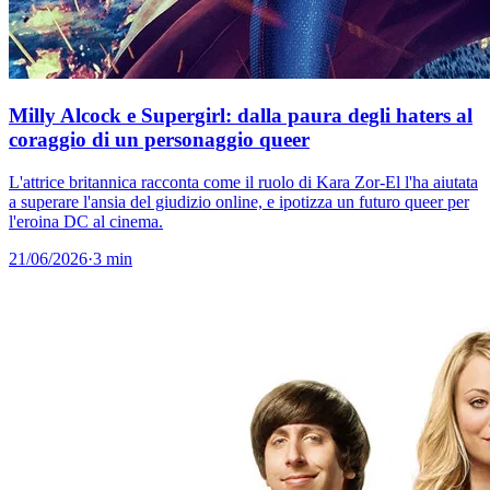
Milly Alcock e Supergirl: dalla paura degli haters al
coraggio di un personaggio queer
L'attrice britannica racconta come il ruolo di Kara Zor-El l'ha aiutata
a superare l'ansia del giudizio online, e ipotizza un futuro queer per
l'eroina DC al cinema.
21/06/2026
·
3 min