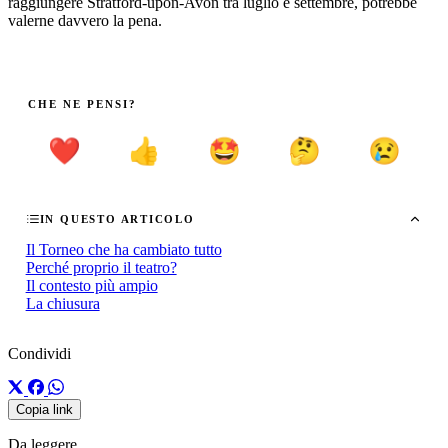
raggiungere Stratford-upon-Avon tra luglio e settembre, potrebbe
valerne davvero la pena.
CHE NE PENSI?
❤️
👍
🤩
🤔
😢
IN QUESTO ARTICOLO
Il Torneo che ha cambiato tutto
Perché proprio il teatro?
Il contesto più ampio
La chiusura
Condividi
Copia link
Da leggere