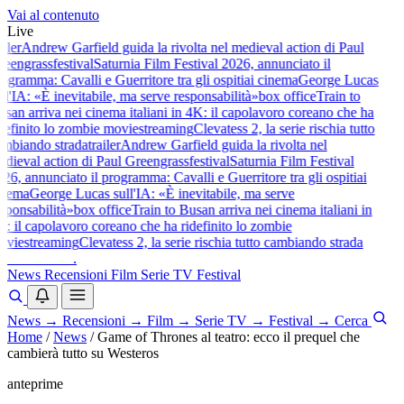
Vai al contenuto
Live
iler
Andrew Garfield guida la rivolta nel medieval action di Paul
eengrass
festival
Saturnia Film Festival 2026, annunciato il
ogramma: Cavalli e Guerritore tra gli ospiti
ai cinema
George Lucas
ll'IA: «È inevitabile, ma serve responsabilità»
box office
Train to
san arriva nei cinema italiani in 4K: il capolavoro coreano che ha
definito lo zombie movie
streaming
Clevatess 2, la serie rischia tutto
mbiando strada
trailer
Andrew Garfield guida la rivolta nel
dieval action di Paul Greengrass
festival
Saturnia Film Festival
26, annunciato il programma: Cavalli e Guerritore tra gli ospiti
ai
nema
George Lucas sull'IA: «È inevitabile, ma serve
sponsabilità»
box office
Train to Busan arriva nei cinema italiani in
: il capolavoro coreano che ha ridefinito lo zombie
vie
streaming
Clevatess 2, la serie rischia tutto cambiando strada
baldoshow
.
News
Recensioni
Film
Serie TV
Festival
News
→
Recensioni
→
Film
→
Serie TV
→
Festival
→
Cerca
Home
/
News
/
Game of Thrones al teatro: ecco il prequel che
cambierà tutto su Westeros
anteprime