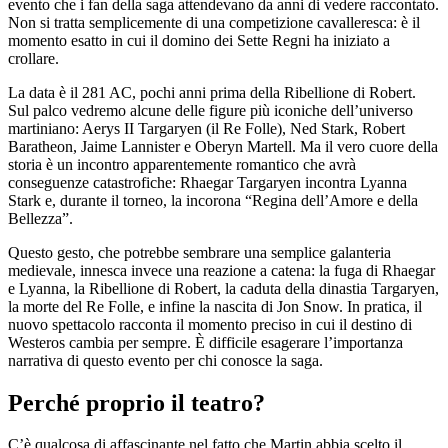
evento che i fan della saga attendevano da anni di vedere raccontato.
Non si tratta semplicemente di una competizione cavalleresca: è il
momento esatto in cui il domino dei Sette Regni ha iniziato a
crollare.
La data è il 281 AC, pochi anni prima della Ribellione di Robert.
Sul palco vedremo alcune delle figure più iconiche dell’universo
martiniano: Aerys II Targaryen (il Re Folle), Ned Stark, Robert
Baratheon, Jaime Lannister e Oberyn Martell. Ma il vero cuore della
storia è un incontro apparentemente romantico che avrà
conseguenze catastrofiche: Rhaegar Targaryen incontra Lyanna
Stark e, durante il torneo, la incorona “Regina dell’Amore e della
Bellezza”.
Questo gesto, che potrebbe sembrare una semplice galanteria
medievale, innesca invece una reazione a catena: la fuga di Rhaegar
e Lyanna, la Ribellione di Robert, la caduta della dinastia Targaryen,
la morte del Re Folle, e infine la nascita di Jon Snow. In pratica, il
nuovo spettacolo racconta il momento preciso in cui il destino di
Westeros cambia per sempre. È difficile esagerare l’importanza
narrativa di questo evento per chi conosce la saga.
Perché proprio il teatro?
C’è qualcosa di affascinante nel fatto che Martin abbia scelto il