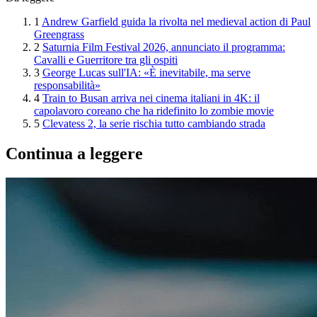
1
Andrew Garfield guida la rivolta nel medieval action di Paul
Greengrass
2
Saturnia Film Festival 2026, annunciato il programma:
Cavalli e Guerritore tra gli ospiti
3
George Lucas sull'IA: «È inevitabile, ma serve
responsabilità»
4
Train to Busan arriva nei cinema italiani in 4K: il
capolavoro coreano che ha ridefinito lo zombie movie
5
Clevatess 2, la serie rischia tutto cambiando strada
Continua a leggere