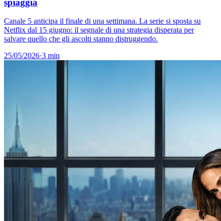
spiaggia
Canale 5 anticipa il finale di una settimana. La serie si sposta su
Netflix dal 15 giugno: il segnale di una strategia disperata per
salvare quello che gli ascolti stanno distruggendo.
25/05/2026
·
3 min