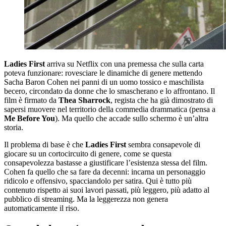
Ladies First
arriva su Netflix con una premessa che sulla carta
poteva funzionare: rovesciare le dinamiche di genere mettendo
Sacha Baron Cohen nei panni di un uomo tossico e maschilista
becero, circondato da donne che lo smascherano e lo affrontano. Il
film è firmato da
Thea Sharrock
, regista che ha già dimostrato di
sapersi muovere nel territorio della commedia drammatica (pensa a
Me Before You
). Ma quello che accade sullo schermo è un’altra
storia.
Il problema di base è che
Ladies First
sembra consapevole di
giocare su un cortocircuito di genere, come se questa
consapevolezza bastasse a giustificare l’esistenza stessa del film.
Cohen fa quello che sa fare da decenni: incarna un personaggio
ridicolo e offensivo, spacciandolo per satira. Qui è tutto più
contenuto rispetto ai suoi lavori passati, più leggero, più adatto al
pubblico di streaming. Ma la leggerezza non genera
automaticamente il riso.