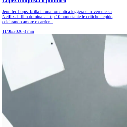
Lopez conquista il pubblico
Jennifer Lopez brilla in una romantica leggera e irriverente su
Netflix. Il film domina la Top 10 nonostante le critiche tiepide,
celebrando amore e carriera.
11/06/2026
·
3 min