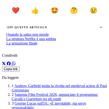
❤️
👍
🤩
🤔
😢
IN QUESTO ARTICOLO
Quando la satira non morde
La struttura Netflix è una gabbia
La sensazione finale
Condividi
Copia link
Da leggere
1
Andrew Garfield guida la rivolta nel medieval action di Paul
Greengrass
2
Saturnia Film Festival 2026, annunciato il programma:
Cavalli e Guerritore tra gli ospiti
3
George Lucas sull'IA: «È inevitabile, ma serve
responsabilità»