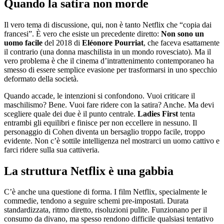
Quando la satira non morde
Il vero tema di discussione, qui, non è tanto Netflix che “copia dai
francesi”. È vero che esiste un precedente diretto:
Non sono un
uomo facile
del 2018 di
Eléonore Pourriat
, che faceva esattamente
il contrario (una donna maschilista in un mondo rovesciato). Ma il
vero problema è che il cinema d’intrattenimento contemporaneo ha
smesso di essere semplice evasione per trasformarsi in uno specchio
deformato della società.
Quando accade, le intenzioni si confondono. Vuoi criticare il
maschilismo? Bene. Vuoi fare ridere con la satira? Anche. Ma devi
scegliere quale dei due è il punto centrale.
Ladies First
tenta
entrambi gli equilibri e finisce per non eccellere in nessuno. Il
personaggio di Cohen diventa un bersaglio troppo facile, troppo
evidente. Non c’è sottile intelligenza nel mostrarci un uomo cattivo e
farci ridere sulla sua cattiveria.
La struttura Netflix è una gabbia
C’è anche una questione di forma. I film Netflix, specialmente le
commedie, tendono a seguire schemi pre-impostati. Durata
standardizzata, ritmo diretto, risoluzioni pulite. Funzionano per il
consumo da divano, ma spesso rendono difficile qualsiasi tentativo