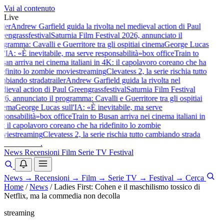
Vai al contenuto
Live
iler
Andrew Garfield guida la rivolta nel medieval action di Paul
eengrass
festival
Saturnia Film Festival 2026, annunciato il
gramma: Cavalli e Guerritore tra gli ospiti
ai cinema
George Lucas
l'IA: «È inevitabile, ma serve responsabilità»
box office
Train to
an arriva nei cinema italiani in 4K: il capolavoro coreano che ha
efinito lo zombie movie
streaming
Clevatess 2, la serie rischia tutto
mbiando strada
trailer
Andrew Garfield guida la rivolta nel
ieval action di Paul Greengrass
festival
Saturnia Film Festival
6, annunciato il programma: Cavalli e Guerritore tra gli ospiti
ai
nema
George Lucas sull'IA: «È inevitabile, ma serve
ponsabilità»
box office
Train to Busan arriva nei cinema italiani in
 il capolavoro coreano che ha ridefinito lo zombie
vie
streaming
Clevatess 2, la serie rischia tutto cambiando strada
baldoshow
.
News
Recensioni
Film
Serie TV
Festival
News
→
Recensioni
→
Film
→
Serie TV
→
Festival
→
Cerca
Home
/
News
/
Ladies First: Cohen e il maschilismo tossico di
Netflix, ma la commedia non decolla
streaming