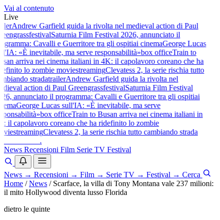
Vai al contenuto
Live
iler
Andrew Garfield guida la rivolta nel medieval action di Paul
eengrass
festival
Saturnia Film Festival 2026, annunciato il
ogramma: Cavalli e Guerritore tra gli ospiti
ai cinema
George Lucas
ll'IA: «È inevitabile, ma serve responsabilità»
box office
Train to
san arriva nei cinema italiani in 4K: il capolavoro coreano che ha
definito lo zombie movie
streaming
Clevatess 2, la serie rischia tutto
mbiando strada
trailer
Andrew Garfield guida la rivolta nel
dieval action di Paul Greengrass
festival
Saturnia Film Festival
26, annunciato il programma: Cavalli e Guerritore tra gli ospiti
ai
nema
George Lucas sull'IA: «È inevitabile, ma serve
sponsabilità»
box office
Train to Busan arriva nei cinema italiani in
: il capolavoro coreano che ha ridefinito lo zombie
vie
streaming
Clevatess 2, la serie rischia tutto cambiando strada
baldoshow
.
News
Recensioni
Film
Serie TV
Festival
News
→
Recensioni
→
Film
→
Serie TV
→
Festival
→
Cerca
Home
/
News
/
Scarface, la villa di Tony Montana vale 237 milioni:
il mito Hollywood diventa lusso Florida
dietro le quinte