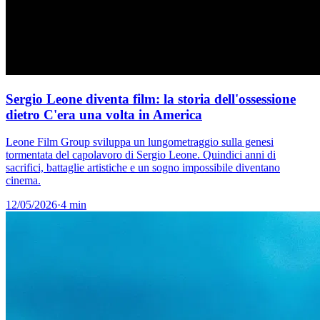
Sergio Leone diventa film: la storia dell'ossessione
dietro C'era una volta in America
Leone Film Group sviluppa un lungometraggio sulla genesi
tormentata del capolavoro di Sergio Leone. Quindici anni di
sacrifici, battaglie artistiche e un sogno impossibile diventano
cinema.
12/05/2026
·
4 min