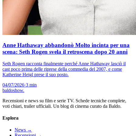
Anne Hathaway abbandonò Molto incinta per una
scena: Seth Rogen svela il retroscena dopo 20 anni
Seth Rogen racconta finalmente perché Anne Hathaway lasciò il
cast poco prima delle riprese della commedia del 2007, e come
Katherine Heigl prese il suo posto.
04/07/2026
·
3 min
baldoshow
.
Recensioni e news su film e serie TV. Schede tecniche complete,
voti chiari, trailer ufficiali. Un blog di cinema curato da Baldo.
Esplora
News
→
Recensioni
→