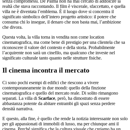
senza compromessi. De Palma non ha mai cercato di addolcire la
realtà che stava raccontando. Il film è viscerale, sfaccettato, e quella
villa ne è diventata l’emblema. È il luogo dove si concentra il
significato simbolico dell’intero progetto artistico: il potere che
consuma chi lo insegue, il denaro che non basta mai, l’ambizione
che divora.
Questa volta, la villa torna in vendita non come location
cinematografica, ma come bene di prestigio per una clientela che sa
riconoscere il valore del contesto e della storia. Probabilmente
l’acquirente non sarà un cinefilo, ma qualcuno che investe nel
significato culturale tanto quanto nelle strutture fisiche.
Il cinema incontra il mercato
Ci sono pochi esempi di edifici che riescono a vivere
contemporaneamente in due mondi: quello della finzione
cinematografica e quello del mercato reale. Di solito rimangono
separati. La villa di
Scarface
, però, ha dimostrato di essere
abbastanza potente da abitare entrambi gli spazi senza perdere
densità narrativa.
E questo, alla fine, è quello che rende la notizia interessante non solo
per gli appassionati di immobili di lusso, ma per chiunque ami il
cinema. Perché significa che la cultura visuale che creiamo ha un