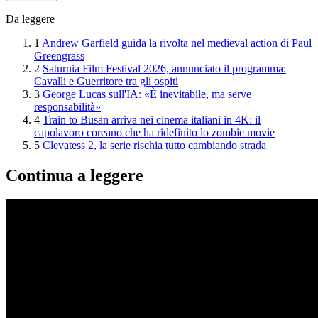
Da leggere
1
Andrew Garfield guida la rivolta nel medieval action di Paul
Greengrass
2
Saturnia Film Festival 2026, annunciato il programma:
Cavalli e Guerritore tra gli ospiti
3
George Lucas sull'IA: «È inevitabile, ma serve
responsabilità»
4
Train to Busan arriva nei cinema italiani in 4K: il
capolavoro coreano che ha ridefinito lo zombie movie
5
Clevatess 2, la serie rischia tutto cambiando strada
Continua a leggere