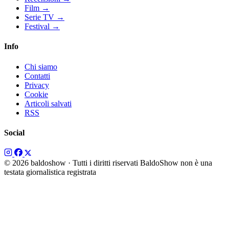
Film
→
Serie TV
→
Festival
→
Info
Chi siamo
Contatti
Privacy
Cookie
Articoli salvati
RSS
Social
© 2026 baldoshow · Tutti i diritti riservati
BaldoShow non è una
testata giornalistica registrata