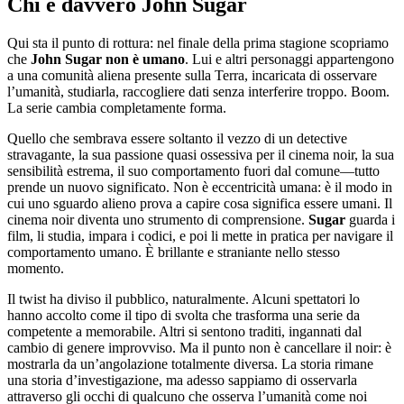
Chi è davvero John Sugar
Qui sta il punto di rottura: nel finale della prima stagione scopriamo
che
John Sugar non è umano
. Lui e altri personaggi appartengono
a una comunità aliena presente sulla Terra, incaricata di osservare
l’umanità, studiarla, raccogliere dati senza interferire troppo. Boom.
La serie cambia completamente forma.
Quello che sembrava essere soltanto il vezzo di un detective
stravagante, la sua passione quasi ossessiva per il cinema noir, la sua
sensibilità estrema, il suo comportamento fuori dal comune—tutto
prende un nuovo significato. Non è eccentricità umana: è il modo in
cui uno sguardo alieno prova a capire cosa significa essere umani. Il
cinema noir diventa uno strumento di comprensione.
Sugar
guarda i
film, li studia, impara i codici, e poi li mette in pratica per navigare il
comportamento umano. È brillante e straniante nello stesso
momento.
Il twist ha diviso il pubblico, naturalmente. Alcuni spettatori lo
hanno accolto come il tipo di svolta che trasforma una serie da
competente a memorabile. Altri si sentono traditi, ingannati dal
cambio di genere improvviso. Ma il punto non è cancellare il noir: è
mostrarla da un’angolazione totalmente diversa. La storia rimane
una storia d’investigazione, ma adesso sappiamo di osservarla
attraverso gli occhi di qualcuno che osserva l’umanità come noi