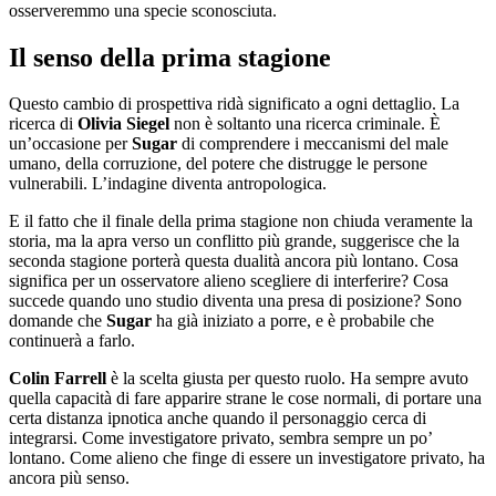
osserveremmo una specie sconosciuta.
Il senso della prima stagione
Questo cambio di prospettiva ridà significato a ogni dettaglio. La
ricerca di
Olivia Siegel
non è soltanto una ricerca criminale. È
un’occasione per
Sugar
di comprendere i meccanismi del male
umano, della corruzione, del potere che distrugge le persone
vulnerabili. L’indagine diventa antropologica.
E il fatto che il finale della prima stagione non chiuda veramente la
storia, ma la apra verso un conflitto più grande, suggerisce che la
seconda stagione porterà questa dualità ancora più lontano. Cosa
significa per un osservatore alieno scegliere di interferire? Cosa
succede quando uno studio diventa una presa di posizione? Sono
domande che
Sugar
ha già iniziato a porre, e è probabile che
continuerà a farlo.
Colin Farrell
è la scelta giusta per questo ruolo. Ha sempre avuto
quella capacità di fare apparire strane le cose normali, di portare una
certa distanza ipnotica anche quando il personaggio cerca di
integrarsi. Come investigatore privato, sembra sempre un po’
lontano. Come alieno che finge di essere un investigatore privato, ha
ancora più senso.