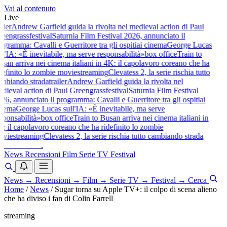
Vai al contenuto
Live
iler
Andrew Garfield guida la rivolta nel medieval action di Paul
eengrass
festival
Saturnia Film Festival 2026, annunciato il
ogramma: Cavalli e Guerritore tra gli ospiti
ai cinema
George Lucas
l'IA: «È inevitabile, ma serve responsabilità»
box office
Train to
san arriva nei cinema italiani in 4K: il capolavoro coreano che ha
definito lo zombie movie
streaming
Clevatess 2, la serie rischia tutto
mbiando strada
trailer
Andrew Garfield guida la rivolta nel
dieval action di Paul Greengrass
festival
Saturnia Film Festival
26, annunciato il programma: Cavalli e Guerritore tra gli ospiti
ai
nema
George Lucas sull'IA: «È inevitabile, ma serve
sponsabilità»
box office
Train to Busan arriva nei cinema italiani in
: il capolavoro coreano che ha ridefinito lo zombie
vie
streaming
Clevatess 2, la serie rischia tutto cambiando strada
baldoshow
.
News
Recensioni
Film
Serie TV
Festival
News
→
Recensioni
→
Film
→
Serie TV
→
Festival
→
Cerca
Home
/
News
/
Sugar torna su Apple TV+: il colpo di scena alieno
che ha diviso i fan di Colin Farrell
streaming