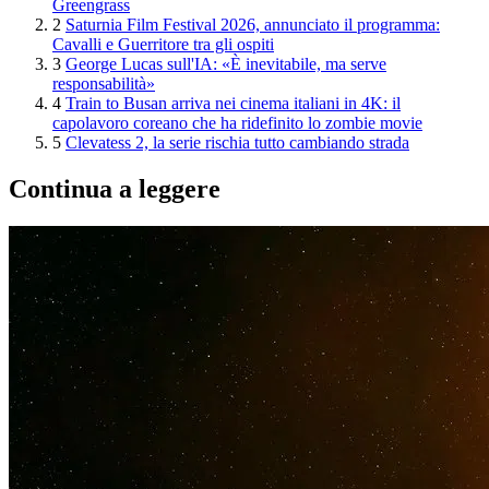
Greengrass
2
Saturnia Film Festival 2026, annunciato il programma:
Cavalli e Guerritore tra gli ospiti
3
George Lucas sull'IA: «È inevitabile, ma serve
responsabilità»
4
Train to Busan arriva nei cinema italiani in 4K: il
capolavoro coreano che ha ridefinito lo zombie movie
5
Clevatess 2, la serie rischia tutto cambiando strada
Continua a leggere