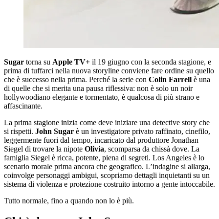
Sugar
torna su
Apple TV+
il 19 giugno con la seconda stagione, e
prima di tuffarci nella nuova storyline conviene fare ordine su quello
che è successo nella prima. Perché la serie con
Colin Farrell
è una
di quelle che si merita una pausa riflessiva: non è solo un noir
hollywoodiano elegante e tormentato, è qualcosa di più strano e
affascinante.
La prima stagione inizia come deve iniziare una detective story che
si rispetti.
John Sugar
è un investigatore privato raffinato, cinefilo,
leggermente fuori dal tempo, incaricato dal produttore Jonathan
Siegel di trovare la nipote
Olivia
, scomparsa da chissà dove. La
famiglia Siegel è ricca, potente, piena di segreti. Los Angeles è lo
scenario morale prima ancora che geografico. L’indagine si allarga,
coinvolge personaggi ambigui, scopriamo dettagli inquietanti su un
sistema di violenza e protezione costruito intorno a gente intoccabile.
Tutto normale, fino a quando non lo è più.