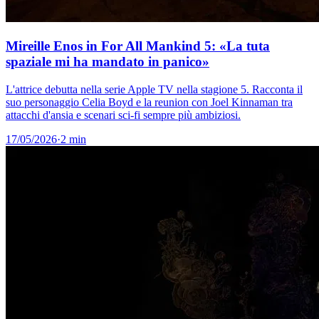
Mireille Enos in For All Mankind 5: «La tuta
spaziale mi ha mandato in panico»
L'attrice debutta nella serie Apple TV nella stagione 5. Racconta il
suo personaggio Celia Boyd e la reunion con Joel Kinnaman tra
attacchi d'ansia e scenari sci-fi sempre più ambiziosi.
17/05/2026
·
2 min