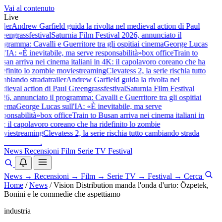
Vai al contenuto
Live
iler
Andrew Garfield guida la rivolta nel medieval action di Paul
eengrass
festival
Saturnia Film Festival 2026, annunciato il
ogramma: Cavalli e Guerritore tra gli ospiti
ai cinema
George Lucas
ll'IA: «È inevitabile, ma serve responsabilità»
box office
Train to
san arriva nei cinema italiani in 4K: il capolavoro coreano che ha
definito lo zombie movie
streaming
Clevatess 2, la serie rischia tutto
mbiando strada
trailer
Andrew Garfield guida la rivolta nel
dieval action di Paul Greengrass
festival
Saturnia Film Festival
26, annunciato il programma: Cavalli e Guerritore tra gli ospiti
ai
nema
George Lucas sull'IA: «È inevitabile, ma serve
sponsabilità»
box office
Train to Busan arriva nei cinema italiani in
: il capolavoro coreano che ha ridefinito lo zombie
vie
streaming
Clevatess 2, la serie rischia tutto cambiando strada
baldoshow
.
News
Recensioni
Film
Serie TV
Festival
News
→
Recensioni
→
Film
→
Serie TV
→
Festival
→
Cerca
Home
/
News
/
Vision Distribution manda l'onda d'urto: Özpetek,
Bonini e le commedie che aspettiamo
industria