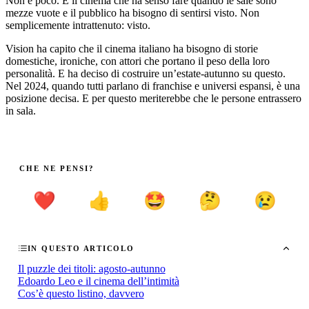
Non è poco. È il cinema che ha senso fare quando le sale sono
mezze vuote e il pubblico ha bisogno di sentirsi visto. Non
semplicemente intrattenuto: visto.
Vision ha capito che il cinema italiano ha bisogno di storie
domestiche, ironiche, con attori che portano il peso della loro
personalità. E ha deciso di costruire un’estate-autunno su questo.
Nel 2024, quando tutti parlano di franchise e universi espansi, è una
posizione decisa. E per questo meriterebbe che le persone entrassero
in sala.
CHE NE PENSI?
❤️
👍
🤩
🤔
😢
IN QUESTO ARTICOLO
Il puzzle dei titoli: agosto-autunno
Edoardo Leo e il cinema dell’intimità
Cos’è questo listino, davvero