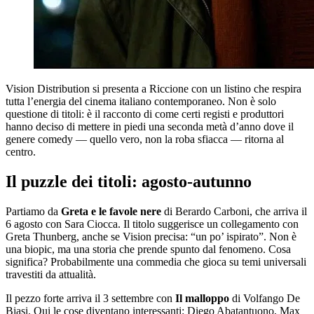
Vision Distribution si presenta a Riccione con un listino che respira
tutta l’energia del cinema italiano contemporaneo. Non è solo
questione di titoli: è il racconto di come certi registi e produttori
hanno deciso di mettere in piedi una seconda metà d’anno dove il
genere comedy — quello vero, non la roba sfiacca — ritorna al
centro.
Il puzzle dei titoli: agosto-autunno
Partiamo da
Greta e le favole nere
di Berardo Carboni, che arriva il
6 agosto con Sara Ciocca. Il titolo suggerisce un collegamento con
Greta Thunberg, anche se Vision precisa: “un po’ ispirato”. Non è
una biopic, ma una storia che prende spunto dal fenomeno. Cosa
significa? Probabilmente una commedia che gioca su temi universali
travestiti da attualità.
Il pezzo forte arriva il 3 settembre con
Il malloppo
di Volfango De
Biasi. Qui le cose diventano interessanti: Diego Abatantuono, Max