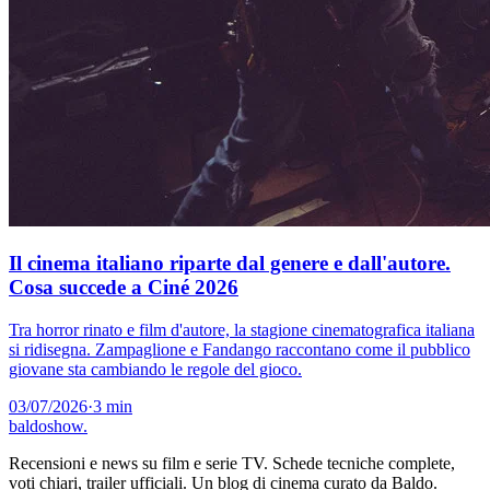
Il cinema italiano riparte dal genere e dall'autore.
Cosa succede a Ciné 2026
Tra horror rinato e film d'autore, la stagione cinematografica italiana
si ridisegna. Zampaglione e Fandango raccontano come il pubblico
giovane sta cambiando le regole del gioco.
03/07/2026
·
3 min
baldoshow
.
Recensioni e news su film e serie TV. Schede tecniche complete,
voti chiari, trailer ufficiali. Un blog di cinema curato da Baldo.