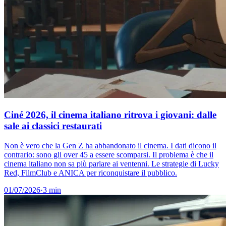
Ciné 2026, il cinema italiano ritrova i giovani: dalle
sale ai classici restaurati
Non è vero che la Gen Z ha abbandonato il cinema. I dati dicono il
contrario: sono gli over 45 a essere scomparsi. Il problema è che il
cinema italiano non sa più parlare ai ventenni. Le strategie di Lucky
Red, FilmClub e ANICA per riconquistare il pubblico.
01/07/2026
·
3 min