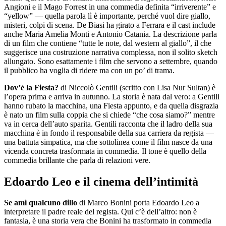
Angioni e il Mago Forrest in una commedia definita “irriverente” e
“yellow” — quella parola lì è importante, perché vuol dire giallo,
misteri, colpi di scena. De Biasi ha girato a Ferrara e il cast include
anche Maria Amelia Monti e Antonio Catania. La descrizione parla
di un film che contiene “tutte le note, dal western al giallo”, il che
suggerisce una costruzione narrativa complessa, non il solito sketch
allungato. Sono esattamente i film che servono a settembre, quando
il pubblico ha voglia di ridere ma con un po’ di trama.
Dov’è la Fiesta?
di Niccolò Gentili (scritto con Lisa Nur Sultan) è
l’opera prima e arriva in autunno. La storia è nata dal vero: a Gentili
hanno rubato la macchina, una Fiesta appunto, e da quella disgrazia
è nato un film sulla coppia che si chiede “che cosa siamo?” mentre
va in cerca dell’auto sparita. Gentili racconta che il ladro della sua
macchina è in fondo il responsabile della sua carriera da regista —
una battuta simpatica, ma che sottolinea come il film nasce da una
vicenda concreta trasformata in commedia. Il tone è quello della
commedia brillante che parla di relazioni vere.
Edoardo Leo e il cinema dell’intimità
Se ami qualcuno dillo
di Marco Bonini porta Edoardo Leo a
interpretare il padre reale del regista. Qui c’è dell’altro: non è
fantasia, è una storia vera che Bonini ha trasformato in commedia