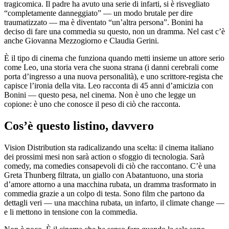
tragicomica. Il padre ha avuto una serie di infarti, si è risvegliato
“completamente danneggiato” — un modo brutale per dire
traumatizzato — ma è diventato “un’altra persona”. Bonini ha
deciso di fare una commedia su questo, non un dramma. Nel cast c’è
anche Giovanna Mezzogiorno e Claudia Gerini.
È il tipo di cinema che funziona quando metti insieme un attore serio
come Leo, una storia vera che suona strana (i danni cerebrali come
porta d’ingresso a una nuova personalità), e uno scrittore-regista che
capisce l’ironia della vita. Leo racconta di 45 anni d’amicizia con
Bonini — questo pesa, nel cinema. Non è uno che legge un
copione: è uno che conosce il peso di ciò che racconta.
Cos’è questo listino, davvero
Vision Distribution sta radicalizando una scelta: il cinema italiano
dei prossimi mesi non sarà action o sfoggio di tecnologia. Sarà
comedy, ma comedies consapevoli di ciò che raccontano. C’è una
Greta Thunberg filtrata, un giallo con Abatantuono, una storia
d’amore attorno a una macchina rubata, un dramma trasformato in
commedia grazie a un colpo di testa. Sono film che partono da
dettagli veri — una macchina rubata, un infarto, il climate change —
e li mettono in tensione con la commedia.