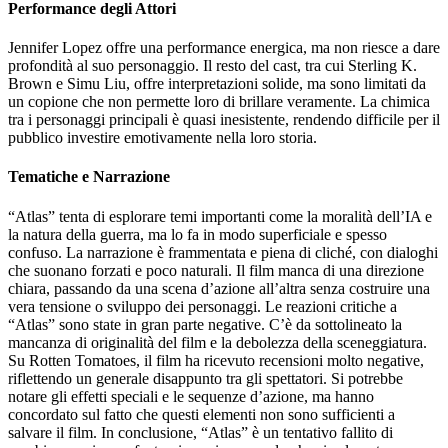
Performance degli Attori
Jennifer Lopez offre una performance energica, ma non riesce a dare
profondità al suo personaggio. Il resto del cast, tra cui Sterling K.
Brown e Simu Liu, offre interpretazioni solide, ma sono limitati da
un copione che non permette loro di brillare veramente. La chimica
tra i personaggi principali è quasi inesistente, rendendo difficile per il
pubblico investire emotivamente nella loro storia.
Tematiche e Narrazione
“Atlas” tenta di esplorare temi importanti come la moralità dell’IA e
la natura della guerra, ma lo fa in modo superficiale e spesso
confuso. La narrazione è frammentata e piena di cliché, con dialoghi
che suonano forzati e poco naturali. Il film manca di una direzione
chiara, passando da una scena d’azione all’altra senza costruire una
vera tensione o sviluppo dei personaggi. Le reazioni critiche a
“Atlas” sono state in gran parte negative. C’è da sottolineato la
mancanza di originalità del film e la debolezza della sceneggiatura.
Su Rotten Tomatoes, il film ha ricevuto recensioni molto negative,
riflettendo un generale disappunto tra gli spettatori. Si potrebbe
notare gli effetti speciali e le sequenze d’azione, ma hanno
concordato sul fatto che questi elementi non sono sufficienti a
salvare il film. In conclusione, “Atlas” è un tentativo fallito di