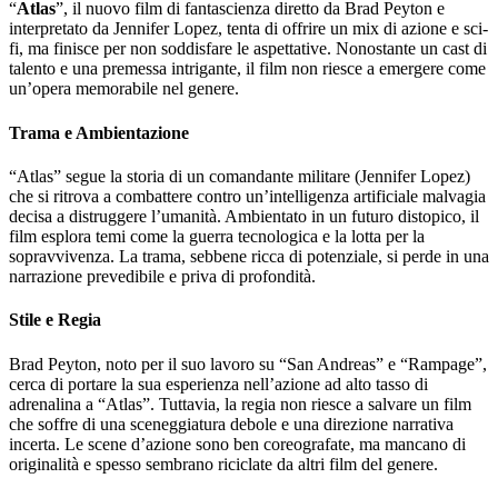
“
Atlas
”, il nuovo film di fantascienza diretto da Brad Peyton e
interpretato da Jennifer Lopez, tenta di offrire un mix di azione e sci-
fi, ma finisce per non soddisfare le aspettative. Nonostante un cast di
talento e una premessa intrigante, il film non riesce a emergere come
un’opera memorabile nel genere.
Trama e Ambientazione
“Atlas” segue la storia di un comandante militare (Jennifer Lopez)
che si ritrova a combattere contro un’intelligenza artificiale malvagia
decisa a distruggere l’umanità. Ambientato in un futuro distopico, il
film esplora temi come la guerra tecnologica e la lotta per la
sopravvivenza. La trama, sebbene ricca di potenziale, si perde in una
narrazione prevedibile e priva di profondità.
Stile e Regia
Brad Peyton, noto per il suo lavoro su “San Andreas” e “Rampage”,
cerca di portare la sua esperienza nell’azione ad alto tasso di
adrenalina a “Atlas”. Tuttavia, la regia non riesce a salvare un film
che soffre di una sceneggiatura debole e una direzione narrativa
incerta. Le scene d’azione sono ben coreografate, ma mancano di
originalità e spesso sembrano riciclate da altri film del genere.