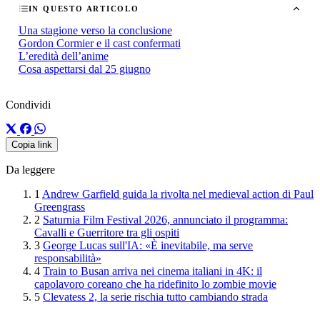
IN QUESTO ARTICOLO
Una stagione verso la conclusione
Gordon Cormier e il cast confermati
L’eredità dell’anime
Cosa aspettarsi dal 25 giugno
Condividi
Copia link
Da leggere
1
Andrew Garfield guida la rivolta nel medieval action di Paul
Greengrass
2
Saturnia Film Festival 2026, annunciato il programma:
Cavalli e Guerritore tra gli ospiti
3
George Lucas sull'IA: «È inevitabile, ma serve
responsabilità»
4
Train to Busan arriva nei cinema italiani in 4K: il
capolavoro coreano che ha ridefinito lo zombie movie
5
Clevatess 2, la serie rischia tutto cambiando strada