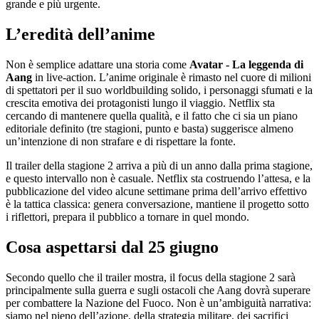
grande e più urgente.
L’eredità dell’anime
Non è semplice adattare una storia come
Avatar - La leggenda di
Aang
in live-action. L’anime originale è rimasto nel cuore di milioni
di spettatori per il suo worldbuilding solido, i personaggi sfumati e la
crescita emotiva dei protagonisti lungo il viaggio. Netflix sta
cercando di mantenere quella qualità, e il fatto che ci sia un piano
editoriale definito (tre stagioni, punto e basta) suggerisce almeno
un’intenzione di non strafare e di rispettare la fonte.
Il trailer della stagione 2 arriva a più di un anno dalla prima stagione,
e questo intervallo non è casuale. Netflix sta costruendo l’attesa, e la
pubblicazione del video alcune settimane prima dell’arrivo effettivo
è la tattica classica: genera conversazione, mantiene il progetto sotto
i riflettori, prepara il pubblico a tornare in quel mondo.
Cosa aspettarsi dal 25 giugno
Secondo quello che il trailer mostra, il focus della stagione 2 sarà
principalmente sulla guerra e sugli ostacoli che Aang dovrà superare
per combattere la Nazione del Fuoco. Non è un’ambiguità narrativa:
siamo nel pieno dell’azione, della strategia militare, dei sacrifici