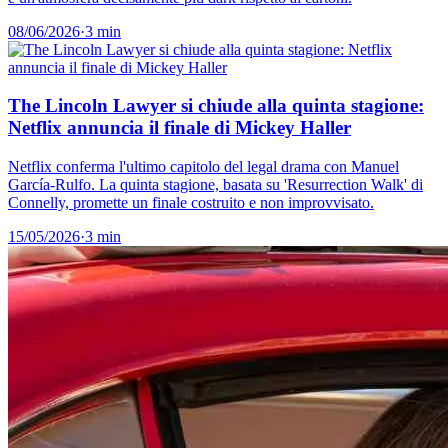
08/06/2026
·
3 min
The Lincoln Lawyer si chiude alla quinta stagione:
Netflix annuncia il finale di Mickey Haller
Netflix conferma l'ultimo capitolo del legal drama con Manuel
García-Rulfo. La quinta stagione, basata su 'Resurrection Walk' di
Connelly, promette un finale costruito e non improvvisato.
15/05/2026
·
3 min