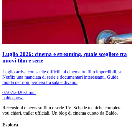
Luglio 2026: cinema e streaming, quale scegliere tra
nuovi film e serie
Luglio arriva con scelte difficili: al cinema tre film imperdibili, su
Netflix una manciata di serie e documentari interessanti. Guida
rapida per non perdersi tra sala e divano.
07/07/2026
·
3 min
baldoshow
.
Recensioni e news su film e serie TV. Schede tecniche complete,
voti chiari, trailer ufficiali. Un blog di cinema curato da Baldo.
Esplora