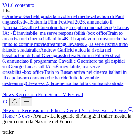
Vai al contenuto
Live
ler
Andrew Garfield guida la rivolta nel medieval action di Paul
engrass
festival
Saturnia Film Festival 2026, annunciato il
gramma: Cavalli e Guerritore tra gli ospiti
ai cinema
George Lucas
l'IA: «È inevitabile, ma serve responsabilità»
box office
Train to
an arriva nei cinema italiani in 4K: il capolavoro coreano che ha
efinito lo zombie movie
streaming
Clevatess 2, la serie rischia tutto
biando strada
trailer
Andrew Garfield guida la rivolta nel
ieval action di Paul Greengrass
festival
Saturnia Film Festival
6, annunciato il programma: Cavalli e Guerritore tra gli ospiti
ai
nema
George Lucas sull'IA: «È inevitabile, ma serve
ponsabilità»
box office
Train to Busan arriva nei cinema italiani in
 il capolavoro coreano che ha ridefinito lo zombie
vie
streaming
Clevatess 2, la serie rischia tutto cambiando strada
baldoshow
.
News
Recensioni
Film
Serie TV
Festival
News
→
Recensioni
→
Film
→
Serie TV
→
Festival
→
Cerca
Home
/
News
/
Avatar - La leggenda di Aang 2: il trailer mostra la
guerra contro la Nazione del Fuoco
trailer