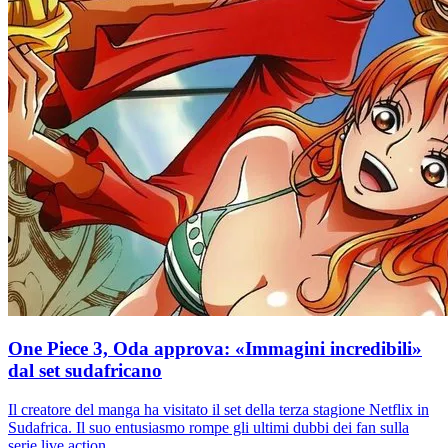
One Piece 3, Oda approva: «Immagini incredibili»
dal set sudafricano
Il creatore del manga ha visitato il set della terza stagione Netflix in
Sudafrica. Il suo entusiasmo rompe gli ultimi dubbi dei fan sulla
serie live action.