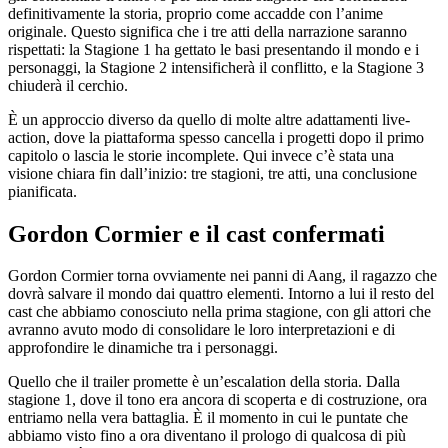
definitivamente la storia, proprio come accadde con l’anime
originale. Questo significa che i tre atti della narrazione saranno
rispettati: la Stagione 1 ha gettato le basi presentando il mondo e i
personaggi, la Stagione 2 intensificherà il conflitto, e la Stagione 3
chiuderà il cerchio.
È un approccio diverso da quello di molte altre adattamenti live-
action, dove la piattaforma spesso cancella i progetti dopo il primo
capitolo o lascia le storie incomplete. Qui invece c’è stata una
visione chiara fin dall’inizio: tre stagioni, tre atti, una conclusione
pianificata.
Gordon Cormier e il cast confermati
Gordon Cormier torna ovviamente nei panni di Aang, il ragazzo che
dovrà salvare il mondo dai quattro elementi. Intorno a lui il resto del
cast che abbiamo conosciuto nella prima stagione, con gli attori che
avranno avuto modo di consolidare le loro interpretazioni e di
approfondire le dinamiche tra i personaggi.
Quello che il trailer promette è un’escalation della storia. Dalla
stagione 1, dove il tono era ancora di scoperta e di costruzione, ora
entriamo nella vera battaglia. È il momento in cui le puntate che
abbiamo visto fino a ora diventano il prologo di qualcosa di più