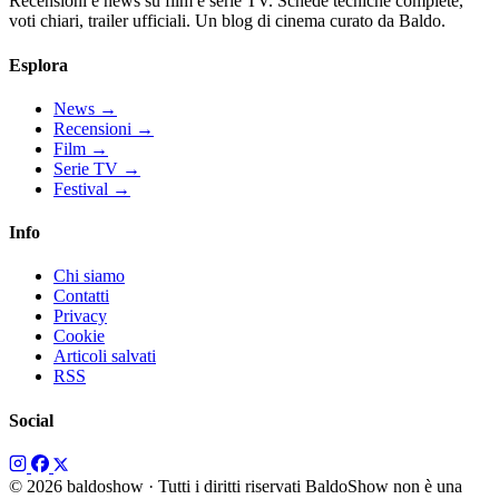
Recensioni e news su film e serie TV. Schede tecniche complete,
voti chiari, trailer ufficiali. Un blog di cinema curato da Baldo.
Esplora
News
→
Recensioni
→
Film
→
Serie TV
→
Festival
→
Info
Chi siamo
Contatti
Privacy
Cookie
Articoli salvati
RSS
Social
© 2026 baldoshow · Tutti i diritti riservati
BaldoShow non è una