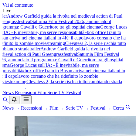
Vai al contenuto
Live
iler
Andrew Garfield guida la rivolta nel medieval action di Paul
eengrass
festival
Saturnia Film Festival 2026, annunciato il
gramma: Cavalli e Guerritore tra gli ospiti
ai cinema
George Lucas
l'IA: «È inevitabile, ma serve responsabilità»
box office
Train to
an arriva nei cinema italiani in 4K: il capolavoro coreano che ha
definito lo zombie movie
streaming
Clevatess 2, la serie rischia tutto
mbiando strada
trailer
Andrew Garfield guida la rivolta nel
dieval action di Paul Greengrass
festival
Saturnia Film Festival
6, annunciato il programma: Cavalli e Guerritore tra gli ospiti
ai
nema
George Lucas sull'IA: «È inevitabile, ma serve
ponsabilità»
box office
Train to Busan arriva nei cinema italiani in
: il capolavoro coreano che ha ridefinito lo zombie
vie
streaming
Clevatess 2, la serie rischia tutto cambiando strada
baldoshow
.
News
Recensioni
Film
Serie TV
Festival
News
→
Recensioni
→
Film
→
Serie TV
→
Festival
→
Cerca