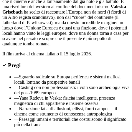
che il cinema è anche allontanamento dal già noto e già battuto. È
una riscrittura del western al confine del documentarismo.
Valeska
Grisebach
ha scelto di raccontare l’Europa non da nord (i fiordi di
un Altro regista scandinavo), non dal “cuore” del continente (il
fatherland di Pawlikowski), ma da questo incredibile margine: un
luogo dove l’Unione Europea è quasi una finzione, dove i potentati
locali hanno vinto le leggi europee, dove una donna torna a casa per
scavare nel passato e scopre che il presente è più sepolto di
qualunque tomba romana.
Il film arriva al cinema italiano il 15 luglio 2026.
Pregi
—
Sguardo radicale su Europa periferica e sistemi mafiosi
locali, lontano da prospettive banali
—
Casting con non professionisti: i volti sono archeologia viva
del post-1989 europeo
—
Yana Radeva in Veska: fisicità intelligente, presenza
magnetica di chi appartiene e insieme osserva
—
Narrazione fatta di allusioni, ellissi, fuori campo — il
cinema come strumento di conoscenza antropologica
—
Paesaggi umani e territoriali che costruiscono il significato
più della trama