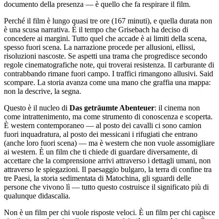
documento della presenza — è quello che fa respirare il film.
Perché il film è lungo quasi tre ore (167 minuti), e quella durata non
è una scusa narrativa. È il tempo che Grisebach ha deciso di
concedere ai margini. Tutto quel che accade è ai limiti della scena,
spesso fuori scena. La narrazione procede per allusioni, ellissi,
risoluzioni nascoste. Se aspetti una trama che progredisce secondo
regole cinematografiche note, qui troverai resistenza. Il carburante di
contrabbando rimane fuori campo. I traffici rimangono allusivi. Said
scompare. La storia avanza come una mano che graffia una mappa:
non la descrive, la segna.
Questo è il nucleo di
Das geträumte Abenteuer
: il cinema non
come intrattenimento, ma come strumento di conoscenza e scoperta.
È western contemporaneo — al posto dei cavalli ci sono camion
fuori inquadratura, al posto dei messicani i rifugiati che entrano
(anche loro fuori scena) — ma è western che non vuole assomigliare
ai western. È un film che ti chiede di guardare diversamente, di
accettare che la comprensione arrivi attraverso i dettagli umani, non
attraverso le spiegazioni. Il paesaggio bulgaro, la terra di confine tra
tre Paesi, la storia sedimentata di Matochina, gli sguardi delle
persone che vivono lì — tutto questo costruisce il significato più di
qualunque didascalia.
Non è un film per chi vuole risposte veloci. È un film per chi capisce