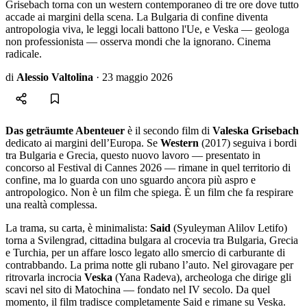
Grisebach torna con un western contemporaneo di tre ore dove tutto
accade ai margini della scena. La Bulgaria di confine diventa
antropologia viva, le leggi locali battono l'Ue, e Veska — geologa
non professionista — osserva mondi che la ignorano. Cinema
radicale.
di
Alessio Valtolina
·
23 maggio 2026
Das geträumte Abenteuer
è il secondo film di
Valeska Grisebach
dedicato ai margini dell’Europa. Se
Western
(2017) seguiva i bordi
tra Bulgaria e Grecia, questo nuovo lavoro — presentato in
concorso al Festival di Cannes 2026 — rimane in quel territorio di
confine, ma lo guarda con uno sguardo ancora più aspro e
antropologico. Non è un film che spiega. È un film che fa respirare
una realtà complessa.
La trama, su carta, è minimalista:
Said
(Syuleyman Alilov Letifo)
torna a Svilengrad, cittadina bulgara al crocevia tra Bulgaria, Grecia
e Turchia, per un affare losco legato allo smercio di carburante di
contrabbando. La prima notte gli rubano l’auto. Nel girovagare per
ritrovarla incrocia
Veska
(Yana Radeva), archeologa che dirige gli
scavi nel sito di Matochina — fondato nel IV secolo. Da quel
momento, il film tradisce completamente Said e rimane su Veska.