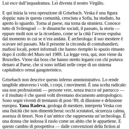
Lui esce dall’inquadratura. Lei diventa il nostro Virgilio.
E qui inizia la vera operazione di Grisebach. Veska è una figura
doppia: nata in questa comunità, cresciuta a Sofia, ha studiato, ha
aperto lo sguardo. Torna al paese, ma torna da straniera. Conosce
tutto di Svilengrad — le dinamiche sociali, il passato, la storia —
eppure molti non se la ricordano, come se la città l’avesse espulsa
dal momento in cui se n’era andata. È archeologa: il suo mestiere è
scavare nel passato. Ma il presente la circonda di contrabandieri,
mafiosi locali, poteri informali che hanno riempito lo spazio rimasto
dopo il crollo del Muro nel 1989. La legge vera, qui, non viene da
Bruxelles. Viene dai boss che hanno stretto legami con chi portava
denaro al Paese, che si sono infilati nelle crepe di un sistema
capitalistico ormai gangsteristico.
Grisebach non descrive questo inferno amministrativo. Lo rende
tangibile attraverso i volti, i corpi, i movimenti. È una scelta radicale:
usa non professionisti — persone vere, senza trucco né parrucco —
e il risultato è che questi volti diventano documento antropologico.
Sono segni viventi di trentanni di post-‘89, di illusione e delusione
europea.
Yana Radeva
, geologa di mestiere, interpreta Veska con
una fisicità che non dimenticherai: occhi scrutatori, sicurezza calma,
assenza di timori. Non è un’attrice che rappresenta un’archeologa. È
una donna che indossa il ruolo come un abito che le appartiene. E
questo cambio di prospettiva — dalle convenzioni della fiction al