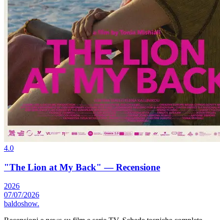
4.0
"The Lion at My Back" — Recensione
2026
07/07/2026
baldoshow
.