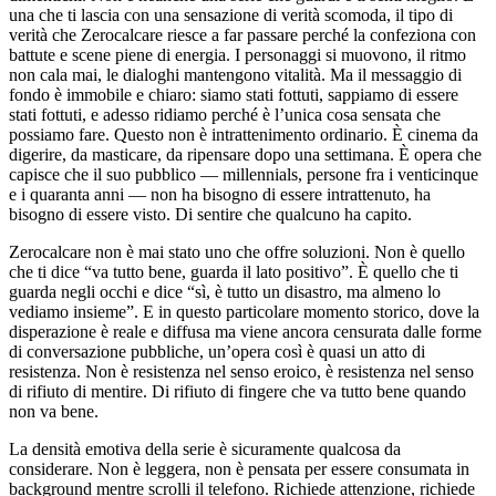
una che ti lascia con una sensazione di verità scomoda, il tipo di
verità che Zerocalcare riesce a far passare perché la confeziona con
battute e scene piene di energia. I personaggi si muovono, il ritmo
non cala mai, le dialoghi mantengono vitalità. Ma il messaggio di
fondo è immobile e chiaro: siamo stati fottuti, sappiamo di essere
stati fottuti, e adesso ridiamo perché è l’unica cosa sensata che
possiamo fare. Questo non è intrattenimento ordinario. È cinema da
digerire, da masticare, da ripensare dopo una settimana. È opera che
capisce che il suo pubblico — millennials, persone fra i venticinque
e i quaranta anni — non ha bisogno di essere intrattenuto, ha
bisogno di essere visto. Di sentire che qualcuno ha capito.
Zerocalcare non è mai stato uno che offre soluzioni. Non è quello
che ti dice “va tutto bene, guarda il lato positivo”. È quello che ti
guarda negli occhi e dice “sì, è tutto un disastro, ma almeno lo
vediamo insieme”. E in questo particolare momento storico, dove la
disperazione è reale e diffusa ma viene ancora censurata dalle forme
di conversazione pubbliche, un’opera così è quasi un atto di
resistenza. Non è resistenza nel senso eroico, è resistenza nel senso
di rifiuto di mentire. Di rifiuto di fingere che va tutto bene quando
non va bene.
La densità emotiva della serie è sicuramente qualcosa da
considerare. Non è leggera, non è pensata per essere consumata in
background mentre scrolli il telefono. Richiede attenzione, richiede