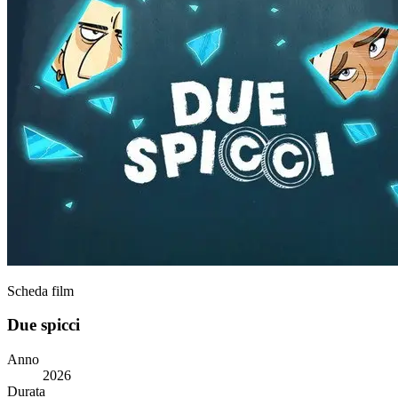
Scheda film
Due spicci
Anno
2026
Durata