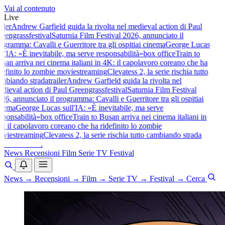
Vai al contenuto
Live
iler
Andrew Garfield guida la rivolta nel medieval action di Paul
eengrass
festival
Saturnia Film Festival 2026, annunciato il
gramma: Cavalli e Guerritore tra gli ospiti
ai cinema
George Lucas
l'IA: «È inevitabile, ma serve responsabilità»
box office
Train to
an arriva nei cinema italiani in 4K: il capolavoro coreano che ha
definito lo zombie movie
streaming
Clevatess 2, la serie rischia tutto
mbiando strada
trailer
Andrew Garfield guida la rivolta nel
dieval action di Paul Greengrass
festival
Saturnia Film Festival
6, annunciato il programma: Cavalli e Guerritore tra gli ospiti
ai
nema
George Lucas sull'IA: «È inevitabile, ma serve
ponsabilità»
box office
Train to Busan arriva nei cinema italiani in
 il capolavoro coreano che ha ridefinito lo zombie
vie
streaming
Clevatess 2, la serie rischia tutto cambiando strada
baldoshow
.
News
Recensioni
Film
Serie TV
Festival
News
→
Recensioni
→
Film
→
Serie TV
→
Festival
→
Cerca