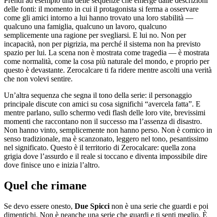
Prendi ad esempio una delle sequenze che emerge dalle descrizioni
delle fonti: il momento in cui il protagonista si ferma a osservare
come gli amici intorno a lui hanno trovato una loro stabilità —
qualcuno una famiglia, qualcuno un lavoro, qualcuno
semplicemente una ragione per svegliarsi. E lui no. Non per
incapacità, non per pigrizia, ma perché il sistema non ha previsto
spazio per lui. La scena non è mostrata come tragedia — è mostrata
come normalità, come la cosa più naturale del mondo, e proprio per
questo è devastante. Zerocalcare ti fa ridere mentre ascolti una verità
che non volevi sentire.
Un’altra sequenza che segna il tono della serie: il personaggio
principale discute con amici su cosa significhi “avercela fatta”. E
mentre parlano, sullo schermo vedi flash delle loro vite, brevissimi
momenti che raccontano non il successo ma l’assenza di disastro.
Non hanno vinto, semplicemente non hanno perso. Non è comico in
senso tradizionale, ma è scanzonato, leggero nel tono, pesantissimo
nel significato. Questo è il territorio di Zerocalcare: quella zona
grigia dove l’assurdo e il reale si toccano e diventa impossibile dire
dove finisce uno e inizia l’altro.
Quel che rimane
Se devo essere onesto,
Due Spicci
non è una serie che guardi e poi
dimentichi. Non è neanche una serie che guardi e ti senti meglio. È