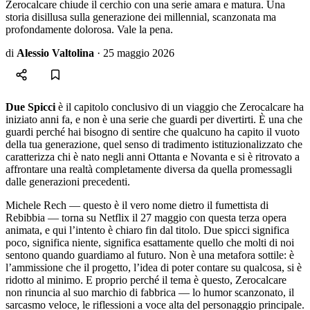
Zerocalcare chiude il cerchio con una serie amara e matura. Una
storia disillusa sulla generazione dei millennial, scanzonata ma
profondamente dolorosa. Vale la pena.
di
Alessio Valtolina
·
25 maggio 2026
Due Spicci
è il capitolo conclusivo di un viaggio che Zerocalcare ha
iniziato anni fa, e non è una serie che guardi per divertirti. È una che
guardi perché hai bisogno di sentire che qualcuno ha capito il vuoto
della tua generazione, quel senso di tradimento istituzionalizzato che
caratterizza chi è nato negli anni Ottanta e Novanta e si è ritrovato a
affrontare una realtà completamente diversa da quella promessagli
dalle generazioni precedenti.
Michele Rech — questo è il vero nome dietro il fumettista di
Rebibbia — torna su Netflix il 27 maggio con questa terza opera
animata, e qui l’intento è chiaro fin dal titolo. Due spicci significa
poco, significa niente, significa esattamente quello che molti di noi
sentono quando guardiamo al futuro. Non è una metafora sottile: è
l’ammissione che il progetto, l’idea di poter contare su qualcosa, si è
ridotto al minimo. E proprio perché il tema è questo, Zerocalcare
non rinuncia al suo marchio di fabbrica — lo humor scanzonato, il
sarcasmo veloce, le riflessioni a voce alta del personaggio principale.