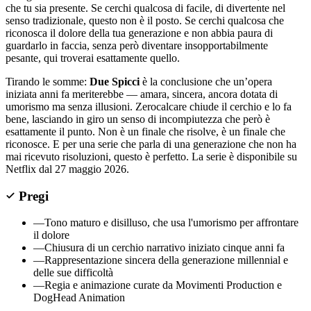
che tu sia presente. Se cerchi qualcosa di facile, di divertente nel
senso tradizionale, questo non è il posto. Se cerchi qualcosa che
riconosca il dolore della tua generazione e non abbia paura di
guardarlo in faccia, senza però diventare insopportabilmente
pesante, qui troverai esattamente quello.
Tirando le somme:
Due Spicci
è la conclusione che un’opera
iniziata anni fa meriterebbe — amara, sincera, ancora dotata di
umorismo ma senza illusioni. Zerocalcare chiude il cerchio e lo fa
bene, lasciando in giro un senso di incompiutezza che però è
esattamente il punto. Non è un finale che risolve, è un finale che
riconosce. E per una serie che parla di una generazione che non ha
mai ricevuto risoluzioni, questo è perfetto. La serie è disponibile su
Netflix dal 27 maggio 2026.
Pregi
—
Tono maturo e disilluso, che usa l'umorismo per affrontare
il dolore
—
Chiusura di un cerchio narrativo iniziato cinque anni fa
—
Rappresentazione sincera della generazione millennial e
delle sue difficoltà
—
Regia e animazione curate da Movimenti Production e
DogHead Animation