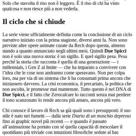
Solo che stavolta il riso non è leggero. È il riso di chi ha visto
qualcosa e non riesce più a non vederla.
Il ciclo che si chiude
La serie viene ufficialmente definita come la conclusione di un ciclo
narrativo iniziato con la prima stagione, diversi anni fa. Non sono
previste altre opere animate curate da Rech dopo questa, almeno
stando a quanto annunciato negli ultimi mesi. Quindi
Due Spicci
non è solo una nuova storia: è un sigillo. E quel sigillo pesa. Pesa
perché la storia che racconta è quella di una generazione — i
millennials, i Gen Z al limite — che ha imparato a convivere con
l’idea che le cose non andranno come speravano. Non per colpa
loro, ma per via di un sistema che li ha consumati prima ancora che
iniziassero davvero. La crisi economica, il precariato, la politica che
non ascolta, le promesse mai mantenute. Tutto questo è nel DNA di
Due Spicci
, e il fatto che Zerocalcare lo racconti senza mai perdere
il tono scanzonato lo rende ancora più amaro, ancora più vero.
Chi conosce il lavoro di Rech sa già quali sono i presupposti: il suo
stile è nato nei fumetti — dalla serie
Diario di un maschio depresso
fino ai graphic novel più recenti — e quando è passato
all’animazione ha portato con sé quella capacità di mescolare il
quotidiano più triviale con intuizioni filosofiche sedute al bar.