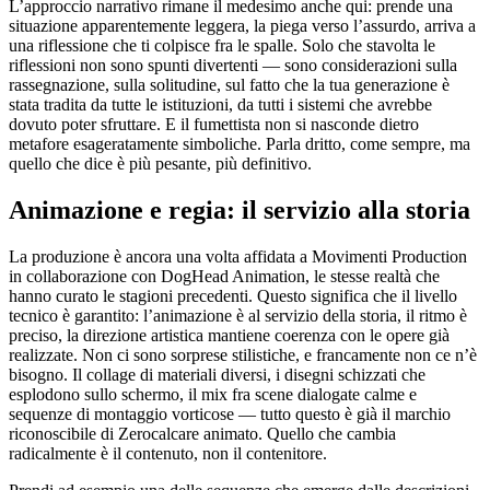
L’approccio narrativo rimane il medesimo anche qui: prende una
situazione apparentemente leggera, la piega verso l’assurdo, arriva a
una riflessione che ti colpisce fra le spalle. Solo che stavolta le
riflessioni non sono spunti divertenti — sono considerazioni sulla
rassegnazione, sulla solitudine, sul fatto che la tua generazione è
stata tradita da tutte le istituzioni, da tutti i sistemi che avrebbe
dovuto poter sfruttare. E il fumettista non si nasconde dietro
metafore esageratamente simboliche. Parla dritto, come sempre, ma
quello che dice è più pesante, più definitivo.
Animazione e regia: il servizio alla storia
La produzione è ancora una volta affidata a Movimenti Production
in collaborazione con DogHead Animation, le stesse realtà che
hanno curato le stagioni precedenti. Questo significa che il livello
tecnico è garantito: l’animazione è al servizio della storia, il ritmo è
preciso, la direzione artistica mantiene coerenza con le opere già
realizzate. Non ci sono sorprese stilistiche, e francamente non ce n’è
bisogno. Il collage di materiali diversi, i disegni schizzati che
esplodono sullo schermo, il mix fra scene dialogate calme e
sequenze di montaggio vorticose — tutto questo è già il marchio
riconoscibile di Zerocalcare animato. Quello che cambia
radicalmente è il contenuto, non il contenitore.