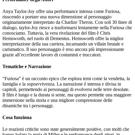
Anya Taylor-Joy offre una performance intensa come Furiosa,
riuscendo a portare una nuova dimensione al personaggio
originariamente interpretato da Charlize Theron. Con soli 30 linee di
dialogo, taylor-Joy riesce a trasformarsi lentamente nella Furiosa che
conosciamo. Tuttavia, la vera rivelazione del film è Chris
Hemsworth, nel ruolo di Dementus. Hemsworth offre la miglior
interpretazione della sua carriera, incarnando un villain brutale e
carismatico. Il suo personaggio è reso ancora più impressionante
grazie all’eccellente lavoro di costumisti e truccatori.
Tematiche e Narrazione
“Furiosa” è un racconto epico che esplora temi come la vendetta, la
famiglia e la sopravvivenza. La narrazione è intensa e divisa in
capitoli, permettendo ai personaggi di evolversi nelle terre desolate.
Il film è lungo e la durata si sente, ma questo permette una maggiore
immersione nella storia e una migliore comprensione delle
dinamiche tra i personaggi.
Cosa funziona
Le reazioni critiche sono state generalmente positive, con molti che
hanno lodato la regia di Miller e le performance degli attori, in