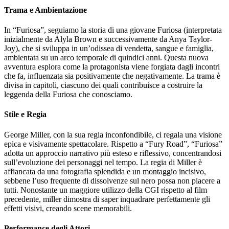
Trama e Ambientazione
In “Furiosa”, seguiamo la storia di una giovane Furiosa (interpretata
inizialmente da Alyla Brown e successivamente da Anya Taylor-
Joy), che si sviluppa in un’odissea di vendetta, sangue e famiglia,
ambientata su un arco temporale di quindici anni. Questa nuova
avventura esplora come la protagonista viene forgiata dagli incontri
che fa, influenzata sia positivamente che negativamente. La trama è
divisa in capitoli, ciascuno dei quali contribuisce a costruire la
leggenda della Furiosa che conosciamo.
Stile e Regia
George Miller, con la sua regia inconfondibile, ci regala una visione
epica e visivamente spettacolare. Rispetto a “Fury Road”, “Furiosa”
adotta un approccio narrativo più esteso e riflessivo, concentrandosi
sull’evoluzione dei personaggi nel tempo. La regia di Miller è
affiancata da una fotografia splendida e un montaggio incisivo,
sebbene l’uso frequente di dissolvenze sul nero possa non piacere a
tutti. Nonostante un maggiore utilizzo della CGI rispetto al film
precedente, miller dimostra di saper inquadrare perfettamente gli
effetti visivi, creando scene memorabili.
Performance degli Attori