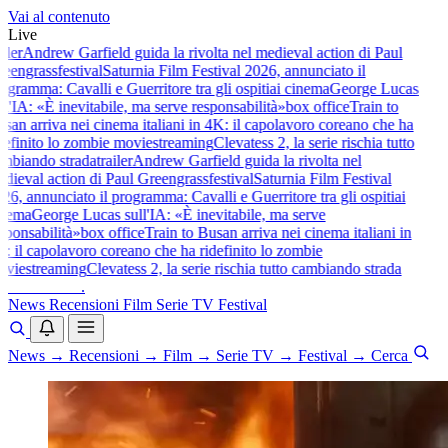
Vai al contenuto
Live
iler
Andrew Garfield guida la rivolta nel medieval action di Paul
eengrass
festival
Saturnia Film Festival 2026, annunciato il
gramma: Cavalli e Guerritore tra gli ospiti
ai cinema
George Lucas
l'IA: «È inevitabile, ma serve responsabilità»
box office
Train to
san arriva nei cinema italiani in 4K: il capolavoro coreano che ha
definito lo zombie movie
streaming
Clevatess 2, la serie rischia tutto
mbiando strada
trailer
Andrew Garfield guida la rivolta nel
dieval action di Paul Greengrass
festival
Saturnia Film Festival
6, annunciato il programma: Cavalli e Guerritore tra gli ospiti
ai
nema
George Lucas sull'IA: «È inevitabile, ma serve
sponsabilità»
box office
Train to Busan arriva nei cinema italiani in
: il capolavoro coreano che ha ridefinito lo zombie
vie
streaming
Clevatess 2, la serie rischia tutto cambiando strada
baldoshow
.
News
Recensioni
Film
Serie TV
Festival
News
→
Recensioni
→
Film
→
Serie TV
→
Festival
→
Cerca