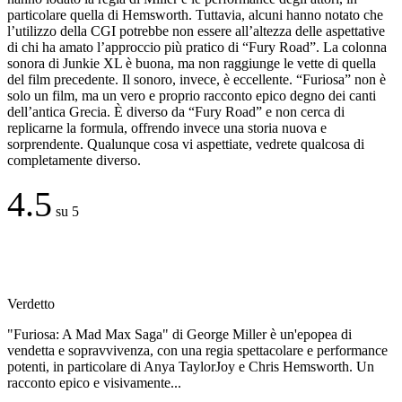
particolare quella di Hemsworth. Tuttavia, alcuni hanno notato che
l’utilizzo della CGI potrebbe non essere all’altezza delle aspettative
di chi ha amato l’approccio più pratico di “Fury Road”. La colonna
sonora di Junkie XL è buona, ma non raggiunge le vette di quella
del film precedente. Il sonoro, invece, è eccellente. “Furiosa” non è
solo un film, ma un vero e proprio racconto epico degno dei canti
dell’antica Grecia. È diverso da “Fury Road” e non cerca di
replicarne la formula, offrendo invece una storia nuova e
sorprendente. Qualunque cosa vi aspettiate, vedrete qualcosa di
completamente diverso.
4.5
su 5
Verdetto
"Furiosa: A Mad Max Saga" di George Miller è un'epopea di
vendetta e sopravvivenza, con una regia spettacolare e performance
potenti, in particolare di Anya TaylorJoy e Chris Hemsworth. Un
racconto epico e visivamente...