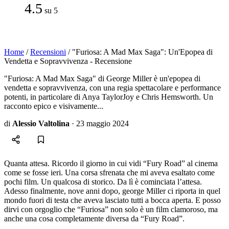
4.5
su 5
Home
/
Recensioni
/
"Furiosa: A Mad Max Saga": Un'Epopea di
Vendetta e Sopravvivenza - Recensione
"Furiosa: A Mad Max Saga" di George Miller è un'epopea di
vendetta e sopravvivenza, con una regia spettacolare e performance
potenti, in particolare di Anya TaylorJoy e Chris Hemsworth. Un
racconto epico e visivamente...
di
Alessio Valtolina
·
23 maggio 2024
Quanta attesa. Ricordo il giorno in cui vidi “Fury Road” al cinema
come se fosse ieri. Una corsa sfrenata che mi aveva esaltato come
pochi film. Un qualcosa di storico. Da lì è cominciata l’attesa.
Adesso finalmente, nove anni dopo, george Miller ci riporta in quel
mondo fuori di testa che aveva lasciato tutti a bocca aperta. E posso
dirvi con orgoglio che “Furiosa” non solo è un film clamoroso, ma
anche una cosa completamente diversa da “Fury Road”.