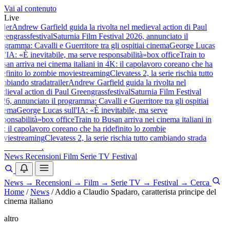
Vai al contenuto
Live
iler
Andrew Garfield guida la rivolta nel medieval action di Paul
eengrass
festival
Saturnia Film Festival 2026, annunciato il
ogramma: Cavalli e Guerritore tra gli ospiti
ai cinema
George Lucas
ll'IA: «È inevitabile, ma serve responsabilità»
box office
Train to
san arriva nei cinema italiani in 4K: il capolavoro coreano che ha
definito lo zombie movie
streaming
Clevatess 2, la serie rischia tutto
mbiando strada
trailer
Andrew Garfield guida la rivolta nel
dieval action di Paul Greengrass
festival
Saturnia Film Festival
26, annunciato il programma: Cavalli e Guerritore tra gli ospiti
ai
nema
George Lucas sull'IA: «È inevitabile, ma serve
sponsabilità»
box office
Train to Busan arriva nei cinema italiani in
: il capolavoro coreano che ha ridefinito lo zombie
vie
streaming
Clevatess 2, la serie rischia tutto cambiando strada
baldoshow
.
News
Recensioni
Film
Serie TV
Festival
News
→
Recensioni
→
Film
→
Serie TV
→
Festival
→
Cerca
Home
/
News
/
Addio a Claudio Spadaro, caratterista principe del
cinema italiano
altro