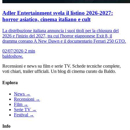
Adler Entertainment svela il listino 2026-2027:
horror asiatico, cinema italiano e cult
La distribuzione italiana annuncia i suoi titoli per la chiusura del
2026 e l'inizio del 2027, tra cui l'horror giapponese Exit 8, il
dramma coreano A New Dawn e il documentario Ferrari 250 GTO.
02/07/2026
·
2 min
baldoshow
.
Recensioni e news su film e serie TV. Schede tecniche complete,
voti chiari, trailer ufficiali. Un blog di cinema curato da Baldo.
Esplora
News
→
Recensioni
→
Film
→
Serie TV
→
Festival
→
Info