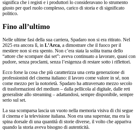
significa che i registi e i produttori lo consideravano lo strumento
giusto per quel ruolo complesso, carico di storia e di significato
politico.
Fino all’ultimo
Nelle ultime fasi della sua carriera, Spadaro non si era ritirato. Nel
2025 era ancora lì, in
L’Arca
, a dimostrare che il fuoco per il
mestiere non si era spento. Non c’era stata la solita trama dello
“attore che scompare dai set”: aveva continuato a lavorare, quasi con
pudore, senza proclami, senza l’esigenza di restare sotto i riflettori.
Ecco forse la cosa che più caratterizza una certa generazione di
professionisti del cinema italiano: il lavoro come valore in sé, non
come mezzo per la notorietà. Spadaro ha attraversato mezzo secolo
di trasformazioni del medium – dalla pellicola al digitale, dalle reti
generaliste allo streaming – adattandosi, sempre disponibile, sempre
serio sul set.
La sua scomparsa lascia un vuoto nella memoria visiva di chi segue
il cinema e la televisione italiana. Non era una superstar, ma era la
spina dorsale di una quantità di storie diverse, il volto che appariva
quando la storia aveva bisogno di autenticità.