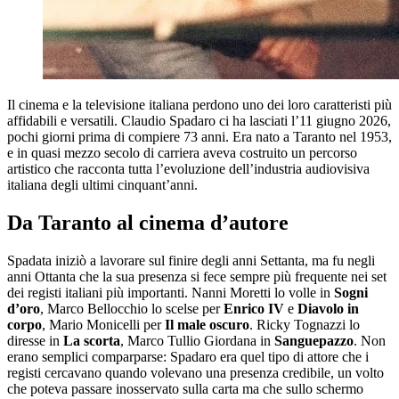
Il cinema e la televisione italiana perdono uno dei loro caratteristi più
affidabili e versatili. Claudio Spadaro ci ha lasciati l’11 giugno 2026,
pochi giorni prima di compiere 73 anni. Era nato a Taranto nel 1953,
e in quasi mezzo secolo di carriera aveva costruito un percorso
artistico che racconta tutta l’evoluzione dell’industria audiovisiva
italiana degli ultimi cinquant’anni.
Da Taranto al cinema d’autore
Spadata iniziò a lavorare sul finire degli anni Settanta, ma fu negli
anni Ottanta che la sua presenza si fece sempre più frequente nei set
dei registi italiani più importanti. Nanni Moretti lo volle in
Sogni
d’oro
, Marco Bellocchio lo scelse per
Enrico IV
e
Diavolo in
corpo
, Mario Monicelli per
Il male oscuro
. Ricky Tognazzi lo
diresse in
La scorta
, Marco Tullio Giordana in
Sanguepazzo
. Non
erano semplici comparparse: Spadaro era quel tipo di attore che i
registi cercavano quando volevano una presenza credibile, un volto
che poteva passare inosservato sulla carta ma che sullo schermo