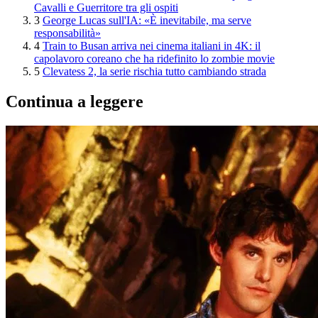
Cavalli e Guerritore tra gli ospiti
3
George Lucas sull'IA: «È inevitabile, ma serve
responsabilità»
4
Train to Busan arriva nei cinema italiani in 4K: il
capolavoro coreano che ha ridefinito lo zombie movie
5
Clevatess 2, la serie rischia tutto cambiando strada
Continua a leggere