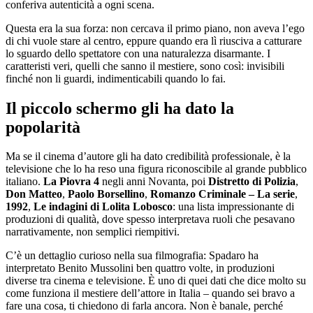
conferiva autenticità a ogni scena.
Questa era la sua forza: non cercava il primo piano, non aveva l’ego
di chi vuole stare al centro, eppure quando era lì riusciva a catturare
lo sguardo dello spettatore con una naturalezza disarmante. I
caratteristi veri, quelli che sanno il mestiere, sono così: invisibili
finché non li guardi, indimenticabili quando lo fai.
Il piccolo schermo gli ha dato la
popolarità
Ma se il cinema d’autore gli ha dato credibilità professionale, è la
televisione che lo ha reso una figura riconoscibile al grande pubblico
italiano.
La Piovra 4
negli anni Novanta, poi
Distretto di Polizia
,
Don Matteo
,
Paolo Borsellino
,
Romanzo Criminale – La serie
,
1992
,
Le indagini di Lolita Lobosco
: una lista impressionante di
produzioni di qualità, dove spesso interpretava ruoli che pesavano
narrativamente, non semplici riempitivi.
C’è un dettaglio curioso nella sua filmografia: Spadaro ha
interpretato Benito Mussolini ben quattro volte, in produzioni
diverse tra cinema e televisione. È uno di quei dati che dice molto su
come funziona il mestiere dell’attore in Italia – quando sei bravo a
fare una cosa, ti chiedono di farla ancora. Non è banale, perché