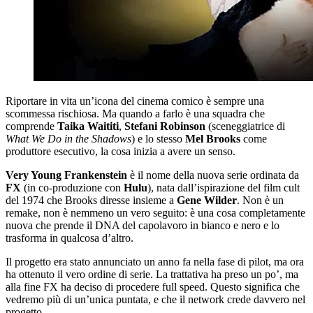
Riportare in vita un’icona del cinema comico è sempre una
scommessa rischiosa. Ma quando a farlo è una squadra che
comprende
Taika Waititi
,
Stefani Robinson
(sceneggiatrice di
What We Do in the Shadows
) e lo stesso
Mel Brooks
come
produttore esecutivo, la cosa inizia a avere un senso.
Very Young Frankenstein
è il nome della nuova serie ordinata da
FX
(in co-produzione con
Hulu
), nata dall’ispirazione del film cult
del 1974 che Brooks diresse insieme a
Gene Wilder
. Non è un
remake, non è nemmeno un vero seguito: è una cosa completamente
nuova che prende il DNA del capolavoro in bianco e nero e lo
trasforma in qualcosa d’altro.
Il progetto era stato annunciato un anno fa nella fase di pilot, ma ora
ha ottenuto il vero ordine di serie. La trattativa ha preso un po’, ma
alla fine FX ha deciso di procedere full speed. Questo significa che
vedremo più di un’unica puntata, e che il network crede davvero nel
progetto.