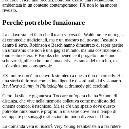
ambientata in un contesto contemporaneo. FX non lo ha ancora
rivelato.
Perché potrebbe funzionare
La chiave sta nel fatto che il team sa cosa fa: Waititi non è un regista
di commedie tradizionali, ma è un maestro nel trovare l’assurdo
dentro il serio. Robinson e Basch hanno dimostrato di saper gestire
un umorismo che non è una gag al minuto, ma una costruzione di
tono e atmosfera. E Brooks che benedice il progetto non è uno
scherzo: significa che non è una deriva estranea del marchio, ma
un’evoluzione consapevole.
FX inoltre non è un network straniero a questo tipo di comedy. Ha
una storia di format comici intelligenti e disordinati, dal visionario
It’s Always Sunny in Philadelphia
ai dramedy più cerebrali.
Certo, la sfida è gigantesca. Toccare un’opera che ha 50 anni di
distanza, che vive nella memoria collettiva come manifesto del
cinema comico, è rischioso. Ma se c’è uno spazio dove questo
potrebbe funzionare, è proprio in una serie dove hai il tempo di
sviluppare personaggi e situazioni in modo diverso dal film.
La domanda vera è: riuscirà Very Young Frankenstein a far ridere