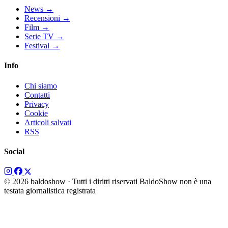
News
→
Recensioni
→
Film
→
Serie TV
→
Festival
→
Info
Chi siamo
Contatti
Privacy
Cookie
Articoli salvati
RSS
Social
© 2026 baldoshow · Tutti i diritti riservati
BaldoShow non è una
testata giornalistica registrata