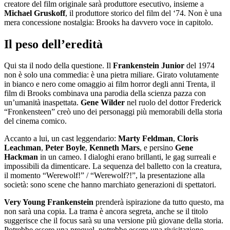
creatore del film originale sarà produttore esecutivo, insieme a
Michael Gruskoff
, il produttore storico del film del ‘74. Non è una
mera concessione nostalgia: Brooks ha davvero voce in capitolo.
Il peso dell’eredità
Qui sta il nodo della questione. Il
Frankenstein Junior
del 1974
non è solo una commedia: è una pietra miliare. Girato volutamente
in bianco e nero come omaggio ai film horror degli anni Trenta, il
film di Brooks combinava una parodia della scienza pazza con
un’umanità inaspettata.
Gene Wilder
nel ruolo del dottor Frederick
“Fronkensteen” creò uno dei personaggi più memorabili della storia
del cinema comico.
Accanto a lui, un cast leggendario:
Marty Feldman
,
Cloris
Leachman
,
Peter Boyle
,
Kenneth Mars
, e persino
Gene
Hackman
in un cameo. I dialoghi erano brillanti, le gag surreali e
impossibili da dimenticare. La sequenza del balletto con la creatura,
il momento “Werewolf!” / “Werewolf?!”, la presentazione alla
società: sono scene che hanno marchiato generazioni di spettatori.
Very Young Frankenstein
prenderà ispirazione da tutto questo, ma
non sarà una copia. La trama è ancora segreta, anche se il titolo
suggerisce che il focus sarà su una versione più giovane della storia.
Potrebbe essere una prequel, potrebbe essere una rivisitazione