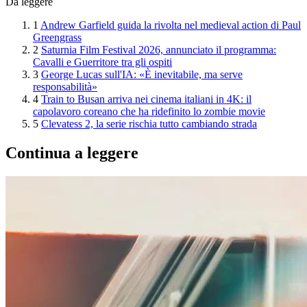
Da leggere
1
Andrew Garfield guida la rivolta nel medieval action di Paul
Greengrass
2
Saturnia Film Festival 2026, annunciato il programma:
Cavalli e Guerritore tra gli ospiti
3
George Lucas sull'IA: «È inevitabile, ma serve
responsabilità»
4
Train to Busan arriva nei cinema italiani in 4K: il
capolavoro coreano che ha ridefinito lo zombie movie
5
Clevatess 2, la serie rischia tutto cambiando strada
Continua a leggere