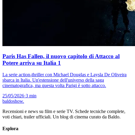
Paris Has Fallen, il nuovo capitolo di Attacco al
Potere arriva su Italia 1
La serie action-thriller con Michael Douglas e Laysla De Oliveira
sbarca in Italia. Un'estensione dell'universo della saga
cinematografica, ma questa volta Parigi è sotto attacco.
25/05/2026
·
3 min
baldoshow
.
Recensioni e news su film e serie TV. Schede tecniche complete,
voti chiari, trailer ufficiali. Un blog di cinema curato da Baldo.
Esplora