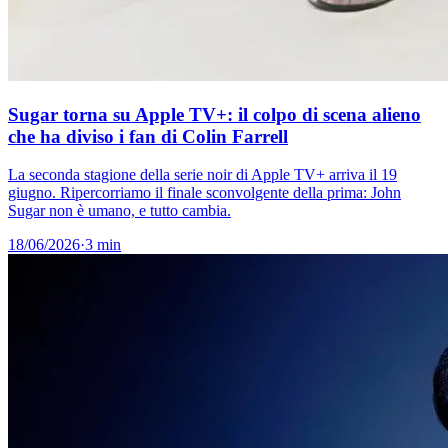
Sugar torna su Apple TV+: il colpo di scena alieno
che ha diviso i fan di Colin Farrell
La seconda stagione della serie noir di Apple TV+ arriva il 19
giugno. Ripercorriamo il finale sconvolgente della prima: John
Sugar non è umano, e tutto cambia.
18/06/2026
·
3 min