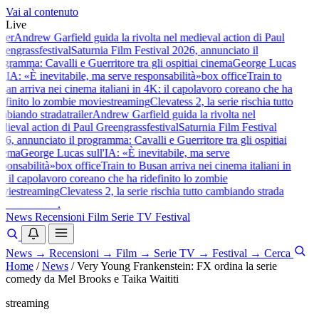
Vai al contenuto
Live
iler
Andrew Garfield guida la rivolta nel medieval action di Paul
eengrass
festival
Saturnia Film Festival 2026, annunciato il
gramma: Cavalli e Guerritore tra gli ospiti
ai cinema
George Lucas
l'IA: «È inevitabile, ma serve responsabilità»
box office
Train to
an arriva nei cinema italiani in 4K: il capolavoro coreano che ha
efinito lo zombie movie
streaming
Clevatess 2, la serie rischia tutto
mbiando strada
trailer
Andrew Garfield guida la rivolta nel
ieval action di Paul Greengrass
festival
Saturnia Film Festival
6, annunciato il programma: Cavalli e Guerritore tra gli ospiti
ai
nema
George Lucas sull'IA: «È inevitabile, ma serve
ponsabilità»
box office
Train to Busan arriva nei cinema italiani in
 il capolavoro coreano che ha ridefinito lo zombie
vie
streaming
Clevatess 2, la serie rischia tutto cambiando strada
baldoshow
.
News
Recensioni
Film
Serie TV
Festival
News
→
Recensioni
→
Film
→
Serie TV
→
Festival
→
Cerca
Home
/
News
/
Very Young Frankenstein: FX ordina la serie
comedy da Mel Brooks e Taika Waititi
streaming