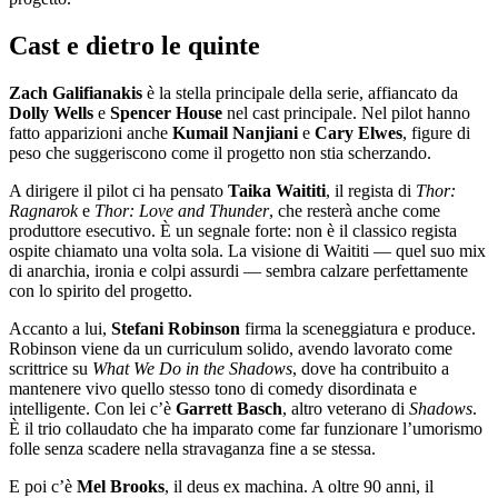
Cast e dietro le quinte
Zach Galifianakis
è la stella principale della serie, affiancato da
Dolly Wells
e
Spencer House
nel cast principale. Nel pilot hanno
fatto apparizioni anche
Kumail Nanjiani
e
Cary Elwes
, figure di
peso che suggeriscono come il progetto non stia scherzando.
A dirigere il pilot ci ha pensato
Taika Waititi
, il regista di
Thor:
Ragnarok
e
Thor: Love and Thunder
, che resterà anche come
produttore esecutivo. È un segnale forte: non è il classico regista
ospite chiamato una volta sola. La visione di Waititi — quel suo mix
di anarchia, ironia e colpi assurdi — sembra calzare perfettamente
con lo spirito del progetto.
Accanto a lui,
Stefani Robinson
firma la sceneggiatura e produce.
Robinson viene da un curriculum solido, avendo lavorato come
scrittrice su
What We Do in the Shadows
, dove ha contribuito a
mantenere vivo quello stesso tono di comedy disordinata e
intelligente. Con lei c’è
Garrett Basch
, altro veterano di
Shadows
.
È il trio collaudato che ha imparato come far funzionare l’umorismo
folle senza scadere nella stravaganza fine a se stessa.
E poi c’è
Mel Brooks
, il deus ex machina. A oltre 90 anni, il