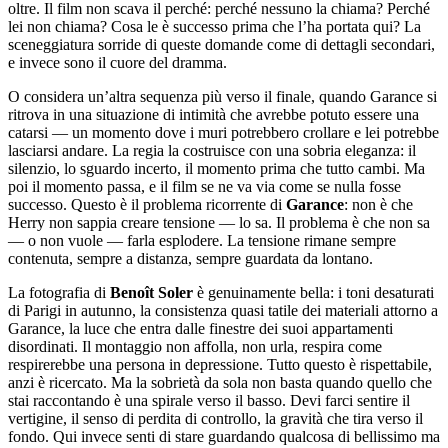
oltre. Il film non scava il perché: perché nessuno la chiama? Perché
lei non chiama? Cosa le è successo prima che l’ha portata qui? La
sceneggiatura sorride di queste domande come di dettagli secondari,
e invece sono il cuore del dramma.
O considera un’altra sequenza più verso il finale, quando Garance si
ritrova in una situazione di intimità che avrebbe potuto essere una
catarsi — un momento dove i muri potrebbero crollare e lei potrebbe
lasciarsi andare. La regia la costruisce con una sobria eleganza: il
silenzio, lo sguardo incerto, il momento prima che tutto cambi. Ma
poi il momento passa, e il film se ne va via come se nulla fosse
successo. Questo è il problema ricorrente di
Garance
: non è che
Herry non sappia creare tensione — lo sa. Il problema è che non sa
— o non vuole — farla esplodere. La tensione rimane sempre
contenuta, sempre a distanza, sempre guardata da lontano.
La fotografia di
Benoît Soler
è genuinamente bella: i toni desaturati
di Parigi in autunno, la consistenza quasi tatile dei materiali attorno a
Garance, la luce che entra dalle finestre dei suoi appartamenti
disordinati. Il montaggio non affolla, non urla, respira come
respirerebbe una persona in depressione. Tutto questo è rispettabile,
anzi è ricercato. Ma la sobrietà da sola non basta quando quello che
stai raccontando è una spirale verso il basso. Devi farci sentire il
vertigine, il senso di perdita di controllo, la gravità che tira verso il
fondo. Qui invece senti di stare guardando qualcosa di bellissimo ma