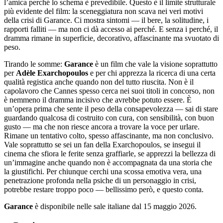
l’amica perché lo schema è prevedibile. Questo è il limite strutturale
più evidente del film: la sceneggiatura non scava nei veri motivi
della crisi di Garance. Ci mostra sintomi — il bere, la solitudine, i
rapporti falliti — ma non ci dà accesso ai perché. E senza i perché, il
dramma rimane in superficie, decorativo, affascinante ma svuotato di
peso.
Tirando le somme:
Garance
è un film che vale la visione soprattutto
per
Adèle Exarchopoulos
e per chi apprezza la ricerca di una certa
qualità registica anche quando non del tutto riuscita. Non è il
capolavoro che Cannes spesso cerca nei suoi titoli in concorso, non
è nemmeno il dramma incisivo che avrebbe potuto essere. È
un’opera prima che sente il peso della consapevolezza — sai di stare
guardando qualcosa di costruito con cura, con sensibilità, con buon
gusto — ma che non riesce ancora a trovare la voce per urlare.
Rimane un tentativo colto, spesso affascinante, ma non conclusivo.
Vale soprattutto se sei un fan della Exarchopoulos, se insegui il
cinema che sfiora le ferite senza graffiarle, se apprezzi la bellezza di
un’immagine anche quando non è accompagnata da una storia che
la giustifichi. Per chiunque cerchi una scossa emotiva vera, una
penetrazione profonda nella psiche di un personaggio in crisi,
potrebbe restare troppo poco — bellissimo però, e questo conta.
Garance
è disponibile nelle sale italiane dal 15 maggio 2026.