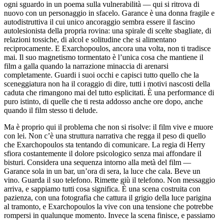
ogni sguardo in un poema sulla vulnerabilità — qui si ritrova di
nuovo con un personaggio in sfacelo. Garance è una donna fragile e
autodistruttiva il cui unico ancoraggio sembra essere il fascino
autolesionista della propria rovina: una spirale di scelte sbagliate, di
relazioni tossiche, di alcol e solitudine che si alimentano
reciprocamente. E Exarchopoulos, ancora una volta, non ti tradisce
mai. Il suo magnetismo tormentato è l’unica cosa che mantiene il
film a galla quando la narrazione minaccia di arenarsi
completamente. Guardi i suoi occhi e capisci tutto quello che la
sceneggiatura non ha il coraggio di dire, tutti i motivi nascosti della
caduta che rimangono mai del tutto esplicitati. È una performance di
puro istinto, di quelle che ti resta addosso anche ore dopo, anche
quando il film stesso ti delude.
Ma è proprio qui il problema che non si risolve: il film vive e muore
con lei. Non c’è una struttura narrativa che regga il peso di quello
che Exarchopoulos sta tentando di comunicare. La regia di Herry
sfiora costantemente il dolore psicologico senza mai affondare il
bisturi. Considera una sequenza intorno alla metà del film —
Garance sola in un bar, un’ora di sera, la luce che cala. Beve un
vino. Guarda il suo telefono. Rimette giù il telefono. Non messaggio
arriva, e sappiamo tutti cosa significa. È una scena costruita con
pazienza, con una fotografia che cattura il grigio della luce parigina
al tramonto, e Exarchopoulos la vive con una tensione che potrebbe
rompersi in qualunque momento. Invece la scena finisce, e passiamo