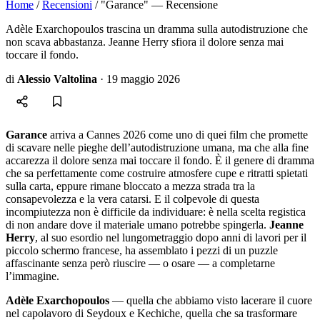
Home
/
Recensioni
/
"Garance" — Recensione
Adèle Exarchopoulos trascina un dramma sulla autodistruzione che
non scava abbastanza. Jeanne Herry sfiora il dolore senza mai
toccare il fondo.
di
Alessio Valtolina
·
19 maggio 2026
Garance
arriva a Cannes 2026 come uno di quei film che promette
di scavare nelle pieghe dell’autodistruzione umana, ma che alla fine
accarezza il dolore senza mai toccare il fondo. È il genere di dramma
che sa perfettamente come costruire atmosfere cupe e ritratti spietati
sulla carta, eppure rimane bloccato a mezza strada tra la
consapevolezza e la vera catarsi. E il colpevole di questa
incompiutezza non è difficile da individuare: è nella scelta registica
di non andare dove il materiale umano potrebbe spingerla.
Jeanne
Herry
, al suo esordio nel lungometraggio dopo anni di lavori per il
piccolo schermo francese, ha assemblato i pezzi di un puzzle
affascinante senza però riuscire — o osare — a completarne
l’immagine.
Adèle Exarchopoulos
— quella che abbiamo visto lacerare il cuore
nel capolavoro di Seydoux e Kechiche, quella che sa trasformare