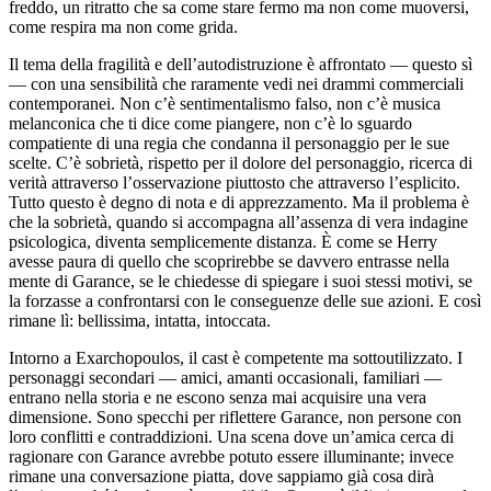
freddo, un ritratto che sa come stare fermo ma non come muoversi,
come respira ma non come grida.
Il tema della fragilità e dell’autodistruzione è affrontato — questo sì
— con una sensibilità che raramente vedi nei drammi commerciali
contemporanei. Non c’è sentimentalismo falso, non c’è musica
melanconica che ti dice come piangere, non c’è lo sguardo
compatiente di una regia che condanna il personaggio per le sue
scelte. C’è sobrietà, rispetto per il dolore del personaggio, ricerca di
verità attraverso l’osservazione piuttosto che attraverso l’esplicito.
Tutto questo è degno di nota e di apprezzamento. Ma il problema è
che la sobrietà, quando si accompagna all’assenza di vera indagine
psicologica, diventa semplicemente distanza. È come se Herry
avesse paura di quello che scoprirebbe se davvero entrasse nella
mente di Garance, se le chiedesse di spiegare i suoi stessi motivi, se
la forzasse a confrontarsi con le conseguenze delle sue azioni. E così
rimane lì: bellissima, intatta, intoccata.
Intorno a Exarchopoulos, il cast è competente ma sottoutilizzato. I
personaggi secondari — amici, amanti occasionali, familiari —
entrano nella storia e ne escono senza mai acquisire una vera
dimensione. Sono specchi per riflettere Garance, non persone con
loro conflitti e contraddizioni. Una scena dove un’amica cerca di
ragionare con Garance avrebbe potuto essere illuminante; invece
rimane una conversazione piatta, dove sappiamo già cosa dirà