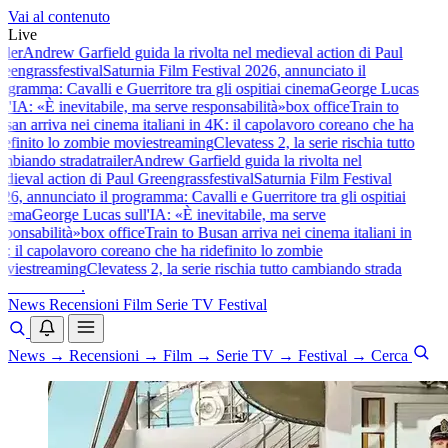
Vai al contenuto
Live
iler
Andrew Garfield guida la rivolta nel medieval action di Paul
eengrass
festival
Saturnia Film Festival 2026, annunciato il
ogramma: Cavalli e Guerritore tra gli ospiti
ai cinema
George Lucas
ll'IA: «È inevitabile, ma serve responsabilità»
box office
Train to
san arriva nei cinema italiani in 4K: il capolavoro coreano che ha
definito lo zombie movie
streaming
Clevatess 2, la serie rischia tutto
mbiando strada
trailer
Andrew Garfield guida la rivolta nel
dieval action di Paul Greengrass
festival
Saturnia Film Festival
26, annunciato il programma: Cavalli e Guerritore tra gli ospiti
ai
nema
George Lucas sull'IA: «È inevitabile, ma serve
sponsabilità»
box office
Train to Busan arriva nei cinema italiani in
: il capolavoro coreano che ha ridefinito lo zombie
vie
streaming
Clevatess 2, la serie rischia tutto cambiando strada
baldoshow
.
News
Recensioni
Film
Serie TV
Festival
News
→
Recensioni
→
Film
→
Serie TV
→
Festival
→
Cerca