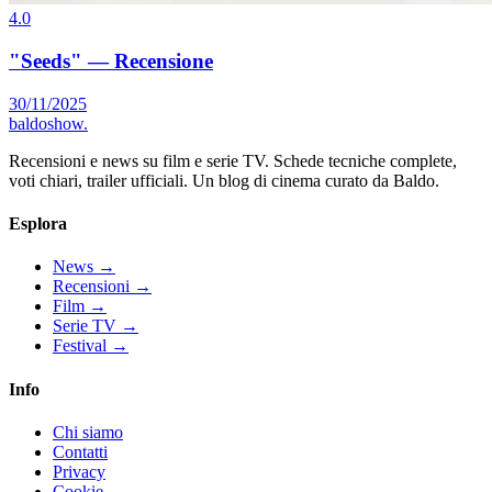
4.0
"Seeds" — Recensione
30/11/2025
baldoshow
.
Recensioni e news su film e serie TV. Schede tecniche complete,
voti chiari, trailer ufficiali. Un blog di cinema curato da Baldo.
Esplora
News
→
Recensioni
→
Film
→
Serie TV
→
Festival
→
Info
Chi siamo
Contatti
Privacy
Cookie