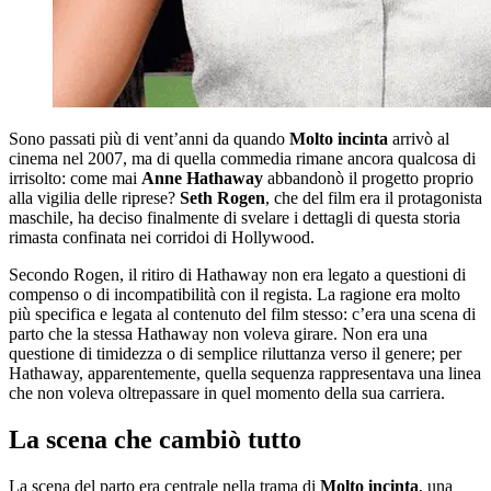
Sono passati più di vent’anni da quando
Molto incinta
arrivò al
cinema nel 2007, ma di quella commedia rimane ancora qualcosa di
irrisolto: come mai
Anne Hathaway
abbandonò il progetto proprio
alla vigilia delle riprese?
Seth Rogen
, che del film era il protagonista
maschile, ha deciso finalmente di svelare i dettagli di questa storia
rimasta confinata nei corridoi di Hollywood.
Secondo Rogen, il ritiro di Hathaway non era legato a questioni di
compenso o di incompatibilità con il regista. La ragione era molto
più specifica e legata al contenuto del film stesso: c’era una scena di
parto che la stessa Hathaway non voleva girare. Non era una
questione di timidezza o di semplice riluttanza verso il genere; per
Hathaway, apparentemente, quella sequenza rappresentava una linea
che non voleva oltrepassare in quel momento della sua carriera.
La scena che cambiò tutto
La scena del parto era centrale nella trama di
Molto incinta
, una