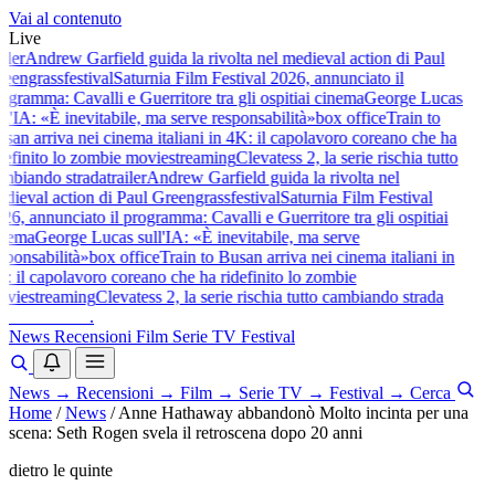
Vai al contenuto
Live
iler
Andrew Garfield guida la rivolta nel medieval action di Paul
eengrass
festival
Saturnia Film Festival 2026, annunciato il
ogramma: Cavalli e Guerritore tra gli ospiti
ai cinema
George Lucas
l'IA: «È inevitabile, ma serve responsabilità»
box office
Train to
san arriva nei cinema italiani in 4K: il capolavoro coreano che ha
definito lo zombie movie
streaming
Clevatess 2, la serie rischia tutto
mbiando strada
trailer
Andrew Garfield guida la rivolta nel
dieval action di Paul Greengrass
festival
Saturnia Film Festival
26, annunciato il programma: Cavalli e Guerritore tra gli ospiti
ai
nema
George Lucas sull'IA: «È inevitabile, ma serve
sponsabilità»
box office
Train to Busan arriva nei cinema italiani in
: il capolavoro coreano che ha ridefinito lo zombie
vie
streaming
Clevatess 2, la serie rischia tutto cambiando strada
baldoshow
.
News
Recensioni
Film
Serie TV
Festival
News
→
Recensioni
→
Film
→
Serie TV
→
Festival
→
Cerca
Home
/
News
/
Anne Hathaway abbandonò Molto incinta per una
scena: Seth Rogen svela il retroscena dopo 20 anni
dietro le quinte