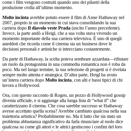
come i film vengono costruiti quando uno dei pilastri della
produzione crolla all’ultimo momento.
Molto incinta
avrebbe potuto essere il film di Anne Hathaway nel
2007, proprio in un momento in cui stava consolidando la sua
carriera dopo
Il diavolo veste Prada
(uscito l’anno precedente).
Invece, la parte andò a Heigl, che a sua volta stava vivendo un
momento importante della sua carriera televisiva. È uno di quegli
aneddoti che ricorda come il cinema sia un business dove le
decisioni personali e artistiche si intrecciano costantemente.
Da parte di Hathaway, la scelta poteva sembrare azzardata—rifiutare
un ruolo da protagonista in una commedia romantica non è roba da
poco. Ma nel lungo termine, la sua selezione di progetti si è rivelata
sempre molto attenta e strategica. D’altra parte, Heigl ha avuto
un’intera carriera dopo
Molto incinta
, con alti e bassi tipici di chi
lavora a Hollywood.
Ora, con questo racconto di Rogen, un pezzo di Hollywood gossip
diventa ufficiale, e si aggiunge alla lunga lista di “what if” che
caratterizzano il cinema. Che cosa sarebbe successo se Hathaway
avesse accettato quella scena? Avrebbe cambiato qualcosa nella sua
traiettoria artistica? Probabilmente no. Ma il fatto che sia stato un
problema abbastanza significativo da farla rinunciare al ruolo dice
qualcosa su come gli attori e le attrici gestiscono i confini del loro