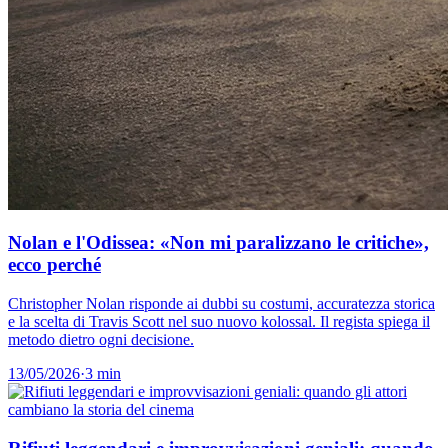
Nolan e l'Odissea: «Non mi paralizzano le critiche»,
ecco perché
Christopher Nolan risponde ai dubbi su costumi, accuratezza storica
e la scelta di Travis Scott nel suo nuovo kolossal. Il regista spiega il
metodo dietro ogni decisione.
13/05/2026
·
3 min