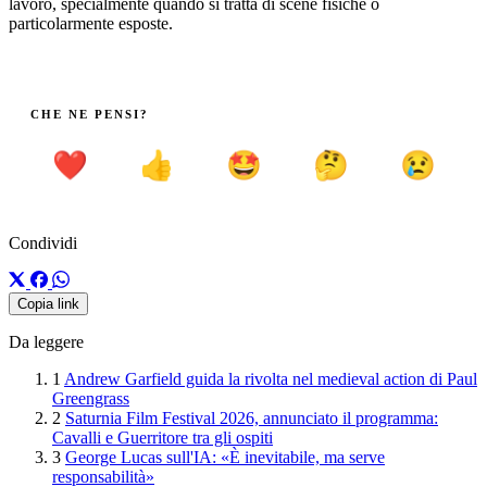
lavoro, specialmente quando si tratta di scene fisiche o
particolarmente esposte.
CHE NE PENSI?
❤️
👍
🤩
🤔
😢
Condividi
Copia link
Da leggere
1
Andrew Garfield guida la rivolta nel medieval action di Paul
Greengrass
2
Saturnia Film Festival 2026, annunciato il programma:
Cavalli e Guerritore tra gli ospiti
3
George Lucas sull'IA: «È inevitabile, ma serve
responsabilità»