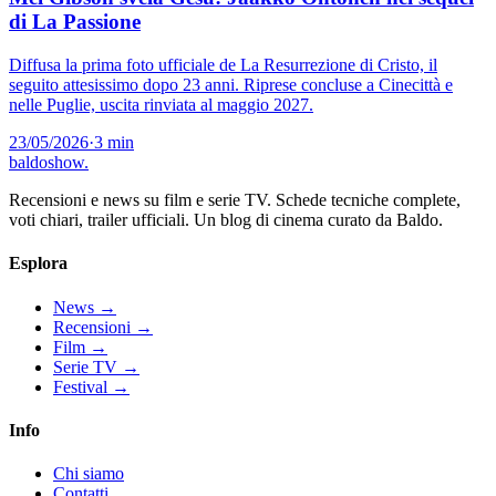
di La Passione
Diffusa la prima foto ufficiale de La Resurrezione di Cristo, il
seguito attesissimo dopo 23 anni. Riprese concluse a Cinecittà e
nelle Puglie, uscita rinviata al maggio 2027.
23/05/2026
·
3 min
baldoshow
.
Recensioni e news su film e serie TV. Schede tecniche complete,
voti chiari, trailer ufficiali. Un blog di cinema curato da Baldo.
Esplora
News
→
Recensioni
→
Film
→
Serie TV
→
Festival
→
Info
Chi siamo
Contatti