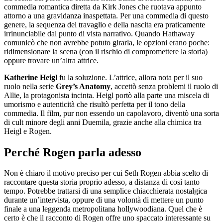
commedia romantica diretta da Kirk Jones che ruotava appunto
attorno a una gravidanza inaspettata. Per una commedia di questo
genere, la sequenza del travaglio e della nascita era praticamente
irrinunciabile dal punto di vista narrativo. Quando Hathaway
comunicò che non avrebbe potuto girarla, le opzioni erano poche:
ridimensionare la scena (con il rischio di compromettere la storia)
oppure trovare un’altra attrice.
Katherine Heigl
fu la soluzione. L’attrice, allora nota per il suo
ruolo nella serie
Grey’s Anatomy
, accettò senza problemi il ruolo di
Allie, la protagonista incinta. Heigl portò alla parte una miscela di
umorismo e autenticità che risultò perfetta per il tono della
commedia. Il film, pur non essendo un capolavoro, diventò una sorta
di cult minore degli anni Duemila, grazie anche alla chimica tra
Heigl e Rogen.
Perché Rogen parla adesso
Non è chiaro il motivo preciso per cui Seth Rogen abbia scelto di
raccontare questa storia proprio adesso, a distanza di così tanto
tempo. Potrebbe trattarsi di una semplice chiacchierata nostalgica
durante un’intervista, oppure di una volontà di mettere un punto
finale a una leggenda metropolitana hollywoodiana. Quel che è
certo è che il racconto di Rogen offre uno spaccato interessante su