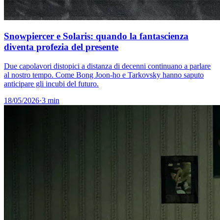
Snowpiercer e Solaris: quando la fantascienza
diventa profezia del presente
Due capolavori distopici a distanza di decenni continuano a parlare
al nostro tempo. Come Bong Joon-ho e Tarkovsky hanno saputo
anticipare gli incubi del futuro.
18/05/2026
·
3 min