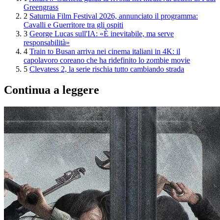
Greengrass
2
Saturnia Film Festival 2026, annunciato il programma:
Cavalli e Guerritore tra gli ospiti
3
George Lucas sull'IA: «È inevitabile, ma serve
responsabilità»
4
Train to Busan arriva nei cinema italiani in 4K: il
capolavoro coreano che ha ridefinito lo zombie movie
5
Clevatess 2, la serie rischia tutto cambiando strada
Continua a leggere