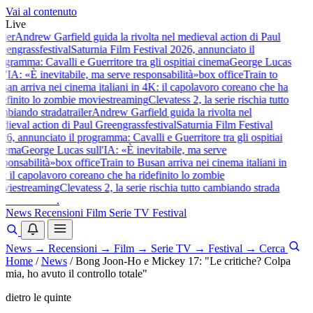
Vai al contenuto
Live
iler
Andrew Garfield guida la rivolta nel medieval action di Paul
eengrass
festival
Saturnia Film Festival 2026, annunciato il
gramma: Cavalli e Guerritore tra gli ospiti
ai cinema
George Lucas
l'IA: «È inevitabile, ma serve responsabilità»
box office
Train to
an arriva nei cinema italiani in 4K: il capolavoro coreano che ha
efinito lo zombie movie
streaming
Clevatess 2, la serie rischia tutto
mbiando strada
trailer
Andrew Garfield guida la rivolta nel
ieval action di Paul Greengrass
festival
Saturnia Film Festival
6, annunciato il programma: Cavalli e Guerritore tra gli ospiti
ai
nema
George Lucas sull'IA: «È inevitabile, ma serve
ponsabilità»
box office
Train to Busan arriva nei cinema italiani in
 il capolavoro coreano che ha ridefinito lo zombie
vie
streaming
Clevatess 2, la serie rischia tutto cambiando strada
baldoshow
.
News
Recensioni
Film
Serie TV
Festival
News
→
Recensioni
→
Film
→
Serie TV
→
Festival
→
Cerca
Home
/
News
/
Bong Joon-Ho e Mickey 17: "Le critiche? Colpa
mia, ho avuto il controllo totale"
dietro le quinte