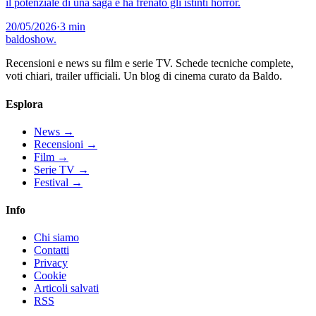
il potenziale di una saga e ha frenato gli istinti horror.
20/05/2026
·
3 min
baldoshow
.
Recensioni e news su film e serie TV. Schede tecniche complete,
voti chiari, trailer ufficiali. Un blog di cinema curato da Baldo.
Esplora
News
→
Recensioni
→
Film
→
Serie TV
→
Festival
→
Info
Chi siamo
Contatti
Privacy
Cookie
Articoli salvati
RSS