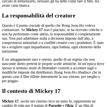
cercato di influenzarlo, nessuno gli ha detto come fare il film. Ha
avuto carta bianca.
La responsabilità del creatore
Questo è il punto cruciale di quello che Bong Joon-Ho voleva
comunicare. Se
Mickey 17
non è piaciuto, se ha ricevuto critiche o
non ha performato come atteso, la responsabilità è completamente
sua. Non può addebitare nulla a decisioni imposte dall’alto, a
compromessi industriali o a conflitti creativi con i produttori. È stato
lui a scegliere ogni inquadratura, ogni battuta, ogni elemento della
narrazione.
È un atteggiamento raro e onesto, quello di un regista che non
nasconde dietro pretesti le proprie scelte artistiche. In un’epoca dove
spesso si sentono storie di filmmaker costretti a accettare tagli o
modifiche imposte dai distributori, Bong Joon-Ho ribadisce che in
questo caso il film riflette interamente la sua visione, per meglio o
per peggio.
Il contesto di Mickey 17
Mickey 17
, uscito nei cinema circa un anno fa, rappresenta un
cambio di rotta per il regista di
Parasite
e
Okja
. È un film di