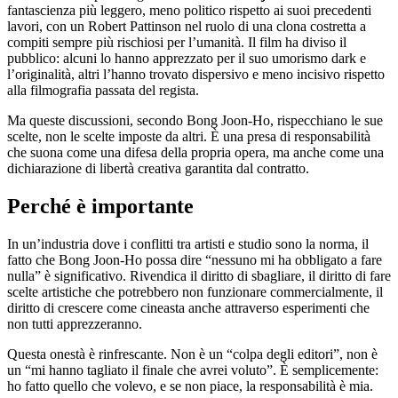
fantascienza più leggero, meno politico rispetto ai suoi precedenti
lavori, con un Robert Pattinson nel ruolo di una clona costretta a
compiti sempre più rischiosi per l’umanità. Il film ha diviso il
pubblico: alcuni lo hanno apprezzato per il suo umorismo dark e
l’originalità, altri l’hanno trovato dispersivo e meno incisivo rispetto
alla filmografia passata del regista.
Ma queste discussioni, secondo Bong Joon-Ho, rispecchiano le sue
scelte, non le scelte imposte da altri. È una presa di responsabilità
che suona come una difesa della propria opera, ma anche come una
dichiarazione di libertà creativa garantita dal contratto.
Perché è importante
In un’industria dove i conflitti tra artisti e studio sono la norma, il
fatto che Bong Joon-Ho possa dire “nessuno mi ha obbligato a fare
nulla” è significativo. Rivendica il diritto di sbagliare, il diritto di fare
scelte artistiche che potrebbero non funzionare commercialmente, il
diritto di crescere come cineasta anche attraverso esperimenti che
non tutti apprezzeranno.
Questa onestà è rinfrescante. Non è un “colpa degli editori”, non è
un “mi hanno tagliato il finale che avrei voluto”. È semplicemente:
ho fatto quello che volevo, e se non piace, la responsabilità è mia.