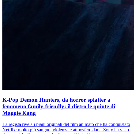
K-Pop Demon Hunters, da horror splatter a
fenomeno family-friendly: il dietro le quinte di
Maggie Kang
La regista rivela i piani originali del film animato che ha conquistato
Netflix: molto più sangue, violenza e atmosfere dark. Sony ha visto