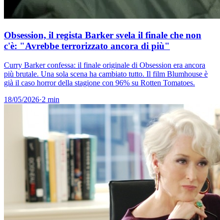
Obsession, il regista Barker svela il finale che non
c'è: "Avrebbe terrorizzato ancora di più"
Curry Barker confessa: il finale originale di Obsession era ancora
più brutale. Una sola scena ha cambiato tutto. Il film Blumhouse è
già il caso horror della stagione con 96% su Rotten Tomatoes.
18/05/2026
·
2 min