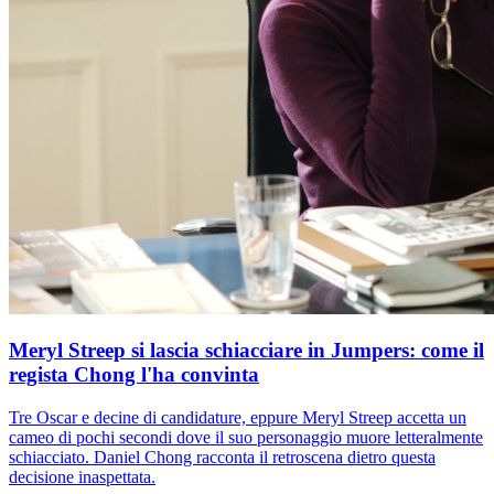
Meryl Streep si lascia schiacciare in Jumpers: come il
regista Chong l'ha convinta
Tre Oscar e decine di candidature, eppure Meryl Streep accetta un
cameo di pochi secondi dove il suo personaggio muore letteralmente
schiacciato. Daniel Chong racconta il retroscena dietro questa
decisione inaspettata.