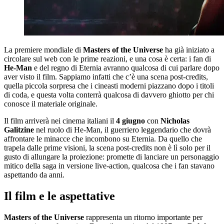
La premiere mondiale di
Masters of the Universe
ha già iniziato a
circolare sul web con le prime reazioni, e una cosa è certa: i fan di
He-Man
e del regno di Eternia avranno qualcosa di cui parlare dopo
aver visto il film. Sappiamo infatti che c’è una scena post-credits,
quella piccola sorpresa che i cineasti moderni piazzano dopo i titoli
di coda, e questa volta conterrà qualcosa di davvero ghiotto per chi
conosce il materiale originale.
Il film arriverà nei cinema italiani il
4 giugno
con
Nicholas
Galitzine
nel ruolo di He-Man, il guerriero leggendario che dovrà
affrontare le minacce che incombono su Eternia. Da quello che
trapela dalle prime visioni, la scena post-credits non è lì solo per il
gusto di allungare la proiezione: promette di lanciare un personaggio
mitico della saga in versione live-action, qualcosa che i fan stavano
aspettando da anni.
Il film e le aspettative
Masters of the Universe
rappresenta un ritorno importante per