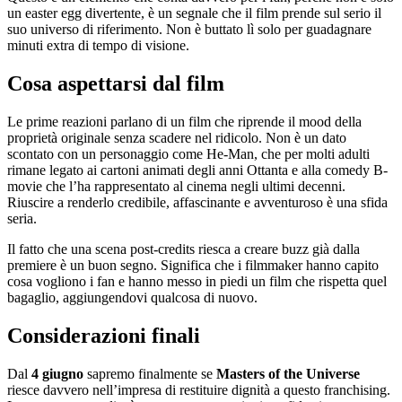
un easter egg divertente, è un segnale che il film prende sul serio il
suo universo di riferimento. Non è buttato lì solo per guadagnare
minuti extra di tempo di visione.
Cosa aspettarsi dal film
Le prime reazioni parlano di un film che riprende il mood della
proprietà originale senza scadere nel ridicolo. Non è un dato
scontato con un personaggio come He-Man, che per molti adulti
rimane legato ai cartoni animati degli anni Ottanta e alla comedy B-
movie che l’ha rappresentato al cinema negli ultimi decenni.
Riuscire a renderlo credibile, affascinante e avventuroso è una sfida
seria.
Il fatto che una scena post-credits riesca a creare buzz già dalla
premiere è un buon segno. Significa che i filmmaker hanno capito
cosa vogliono i fan e hanno messo in piedi un film che rispetta quel
bagaglio, aggiungendovi qualcosa di nuovo.
Considerazioni finali
Dal
4 giugno
sapremo finalmente se
Masters of the Universe
riesce davvero nell’impresa di restituire dignità a questo franchising.