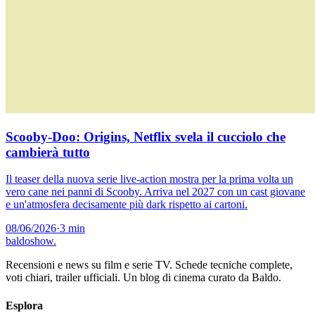
Scooby-Doo: Origins, Netflix svela il cucciolo che
cambierà tutto
Il teaser della nuova serie live-action mostra per la prima volta un
vero cane nei panni di Scooby. Arriva nel 2027 con un cast giovane
e un'atmosfera decisamente più dark rispetto ai cartoni.
08/06/2026
·
3 min
baldoshow
.
Recensioni e news su film e serie TV. Schede tecniche complete,
voti chiari, trailer ufficiali. Un blog di cinema curato da Baldo.
Esplora