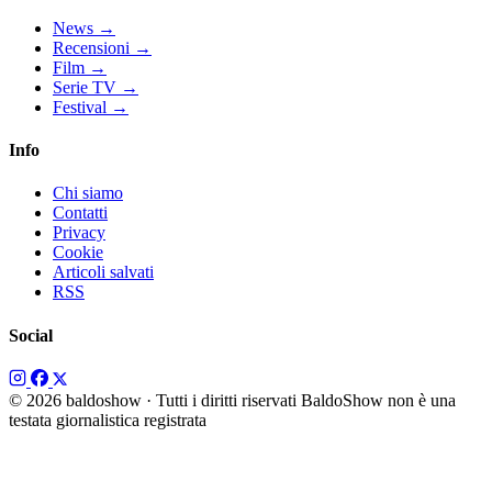
News
→
Recensioni
→
Film
→
Serie TV
→
Festival
→
Info
Chi siamo
Contatti
Privacy
Cookie
Articoli salvati
RSS
Social
© 2026 baldoshow · Tutti i diritti riservati
BaldoShow non è una
testata giornalistica registrata