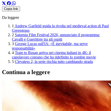
Copia link
Da leggere
1
Andrew Garfield guida la rivolta nel medieval action di Paul
Greengrass
2
Saturnia Film Festival 2026, annunciato il programma:
Cavalli e Guerritore tra gli ospiti
3
George Lucas sull'IA: «È inevitabile, ma serve
responsabilità»
4
Train to Busan arriva nei cinema italiani in 4K: il
capolavoro coreano che ha ridefinito lo zombie movie
5
Clevatess 2, la serie rischia tutto cambiando strada
Continua a leggere