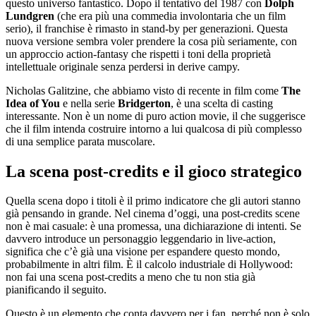
questo universo fantastico. Dopo il tentativo del 1987 con
Dolph
Lundgren
(che era più una commedia involontaria che un film
serio), il franchise è rimasto in stand-by per generazioni. Questa
nuova versione sembra voler prendere la cosa più seriamente, con
un approccio action-fantasy che rispetti i toni della proprietà
intellettuale originale senza perdersi in derive campy.
Nicholas Galitzine, che abbiamo visto di recente in film come
The
Idea of You
e nella serie
Bridgerton
, è una scelta di casting
interessante. Non è un nome di puro action movie, il che suggerisce
che il film intenda costruire intorno a lui qualcosa di più complesso
di una semplice parata muscolare.
La scena post-credits e il gioco strategico
Quella scena dopo i titoli è il primo indicatore che gli autori stanno
già pensando in grande. Nel cinema d’oggi, una post-credits scene
non è mai casuale: è una promessa, una dichiarazione di intenti. Se
davvero introduce un personaggio leggendario in live-action,
significa che c’è già una visione per espandere questo mondo,
probabilmente in altri film. È il calcolo industriale di Hollywood:
non fai una scena post-credits a meno che tu non stia già
pianificando il seguito.
Questo è un elemento che conta davvero per i fan, perché non è solo