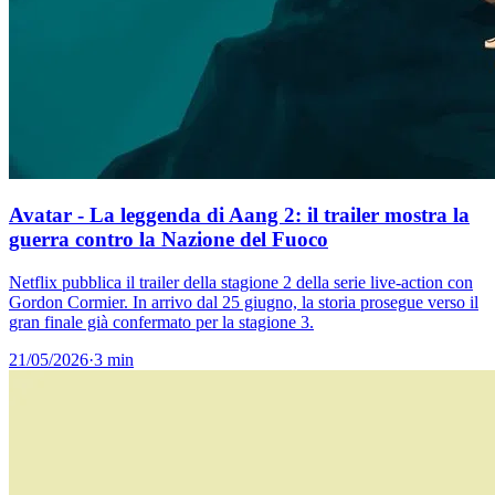
Avatar - La leggenda di Aang 2: il trailer mostra la
guerra contro la Nazione del Fuoco
Netflix pubblica il trailer della stagione 2 della serie live-action con
Gordon Cormier. In arrivo dal 25 giugno, la storia prosegue verso il
gran finale già confermato per la stagione 3.
21/05/2026
·
3 min