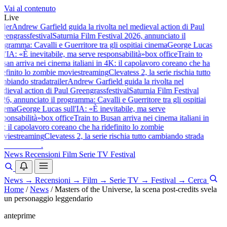
Vai al contenuto
Live
iler
Andrew Garfield guida la rivolta nel medieval action di Paul
eengrass
festival
Saturnia Film Festival 2026, annunciato il
ogramma: Cavalli e Guerritore tra gli ospiti
ai cinema
George Lucas
ll'IA: «È inevitabile, ma serve responsabilità»
box office
Train to
san arriva nei cinema italiani in 4K: il capolavoro coreano che ha
definito lo zombie movie
streaming
Clevatess 2, la serie rischia tutto
mbiando strada
trailer
Andrew Garfield guida la rivolta nel
dieval action di Paul Greengrass
festival
Saturnia Film Festival
26, annunciato il programma: Cavalli e Guerritore tra gli ospiti
ai
nema
George Lucas sull'IA: «È inevitabile, ma serve
sponsabilità»
box office
Train to Busan arriva nei cinema italiani in
: il capolavoro coreano che ha ridefinito lo zombie
vie
streaming
Clevatess 2, la serie rischia tutto cambiando strada
baldoshow
.
News
Recensioni
Film
Serie TV
Festival
News
→
Recensioni
→
Film
→
Serie TV
→
Festival
→
Cerca
Home
/
News
/
Masters of the Universe, la scena post-credits svela
un personaggio leggendario
anteprime