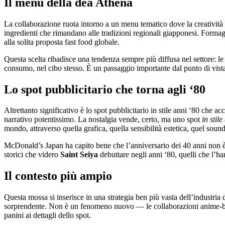
Il menu della dea Athena
La collaborazione ruota intorno a un menu tematico dove la creatività c
ingredienti che rimandano alle tradizioni regionali giapponesi. Formagg
alla solita proposta fast food globale.
Questa scelta ribadisce una tendenza sempre più diffusa nel settore: l
consumo, nel cibo stesso. È un passaggio importante dal punto di vista
Lo spot pubblicitario che torna agli ‘80
Altrettanto significativo è lo spot pubblicitario in stile anni ‘80 che 
narrativo potentissimo. La nostalgia vende, certo, ma uno spot
in stile
mondo, attraverso quella grafica, quella sensibilità estetica, quel soun
McDonald’s Japan ha capito bene che l’anniversario dei 40 anni non è
storici che videro
Saint Seiya
debuttare negli anni ‘80, quelli che l’ha
Il contesto più ampio
Questa mossa si inserisce in una strategia ben più vasta dell’industria
sorprendente. Non è un fenomeno nuovo — le collaborazioni anime-bra
panini ai dettagli dello spot.