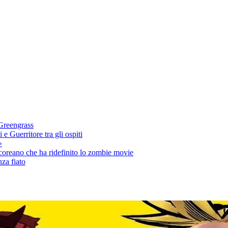
 Greengrass
e Guerritore tra gli ospiti
»
 coreano che ha ridefinito lo zombie movie
nza fiato