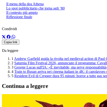
Il menu della dea Athena
Lo spot pubblicitario che torna agli ‘80
Il contesto più ampio
Riflessione finale
Condividi
Copia link
Da leggere
1
Andrew Garfield guida la rivolta nel medieval action di Paul
2
Saturnia Film Festival 2026, annunciato il programma: Cavalli 
3
George Lucas sull'IA: «È inevitabile, ma serve responsabilità
4
Train to Busan arriva nei cinema italiani in 4K: il capolavoro
5
Resident Evil di Cregger dura 95 minuti: horror a tutto gas se
Continua a leggere