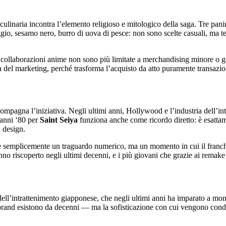
ulinaria incontra l’elemento religioso e mitologico della saga. Tre panin
io, sesamo nero, burro di uova di pesce: non sono scelte casuali, ma ten
e collaborazioni anime non sono più limitate a merchandising minore o ga
 del marketing, perché trasforma l’acquisto da atto puramente transazion
accompagna l’iniziativa. Negli ultimi anni, Hollywood e l’industria dell’i
anni ‘80 per
Saint Seiya
funziona anche come ricordo diretto: è esattam
d design.
 semplicemente un traguardo numerico, ma un momento in cui il franchi
nno riscoperto negli ultimi decenni, e i più giovani che grazie ai remake 
 dell’intrattenimento giapponese, che negli ultimi anni ha imparato a mon
nd esistono da decenni — ma la sofisticazione con cui vengono condotte