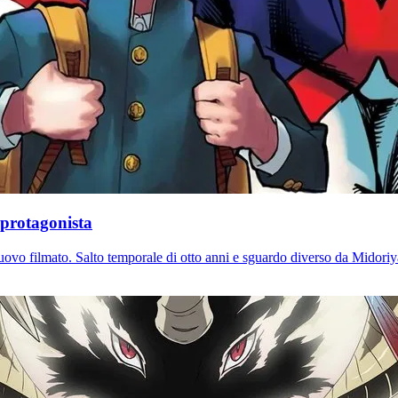
protagonista
vo filmato. Salto temporale di otto anni e sguardo diverso da Midoriya: