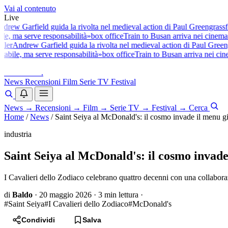
Vai al contenuto
Live
w Garfield guida la rivolta nel medieval action di Paul Greengrass
fest
, ma serve responsabilità»
box office
Train to Busan arriva nei cinema ita
r
Andrew Garfield guida la rivolta nel medieval action di Paul Greengra
ile, ma serve responsabilità»
box office
Train to Busan arriva nei cinema
baldoshow
.
News
Recensioni
Film
Serie TV
Festival
News
→
Recensioni
→
Film
→
Serie TV
→
Festival
→
Cerca
Home
/
News
/
Saint Seiya al McDonald's: il cosmo invade il menu g
industria
Saint Seiya al McDonald's: il cosmo invade
I Cavalieri dello Zodiaco celebrano quattro decenni con una collabor
di
Baldo
·
20 maggio 2026
·
3 min lettura
·
#Saint Seiya
#I Cavalieri dello Zodiaco
#McDonald's
Condividi
Salva