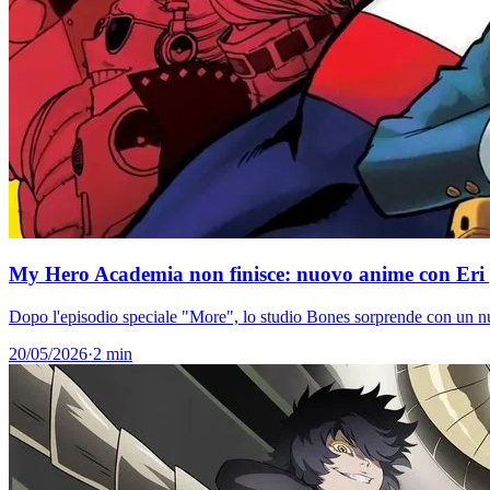
My Hero Academia non finisce: nuovo anime con Eri 
Dopo l'episodio speciale "More", lo studio Bones sorprende con un nuo
20/05/2026
·
2 min