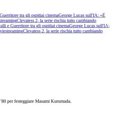
itore tra gli ospiti
ai cinema
George Lucas sull'IA: «È
eaming
Clevatess 2, la serie rischia tutto cambiando
 Guerritore tra gli ospiti
ai cinema
George Lucas sull'IA:
streaming
Clevatess 2, la serie rischia tutto cambiando
ni '80 per festeggiare Masami Kurumada.