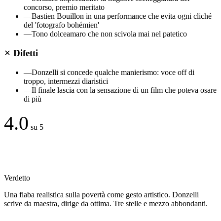
concorso, premio meritato
—
Bastien Bouillon in una performance che evita ogni cliché
del 'fotografo bohémien'
—
Tono dolceamaro che non scivola mai nel patetico
Difetti
—
Donzelli si concede qualche manierismo: voce off di
troppo, intermezzi diaristici
—
Il finale lascia con la sensazione di un film che poteva osare
di più
4.0
su 5
Verdetto
Una fiaba realistica sulla povertà come gesto artistico. Donzelli
scrive da maestra, dirige da ottima. Tre stelle e mezzo abbondanti.