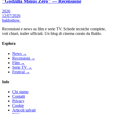
"Godzilla Minus Zero" — Recensione
2026
12/07/2026
baldoshow
.
Recensioni e news su film e serie TV. Schede tecniche complete,
voti chiari, trailer ufficiali. Un blog di cinema curato da Baldo.
Esplora
News
→
Recensioni
→
Film
→
Serie TV
→
Festival
→
Info
Chi siamo
Contatti
Privacy
Cookie
Articoli salvati