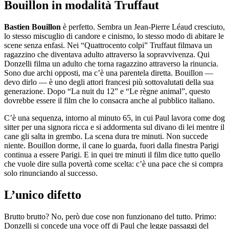
Bouillon in modalità Truffaut
Bastien Bouillon
è perfetto. Sembra un Jean-Pierre Léaud cresciuto,
lo stesso miscuglio di candore e cinismo, lo stesso modo di abitare le
scene senza enfasi. Nei “Quattrocento colpi” Truffaut filmava un
ragazzino che diventava adulto attraverso la sopravvivenza. Qui
Donzelli filma un adulto che torna ragazzino attraverso la rinuncia.
Sono due archi opposti, ma c’è una parentela diretta. Bouillon —
devo dirlo — è uno degli attori francesi più sottovalutati della sua
generazione. Dopo “La nuit du 12” e “Le règne animal”, questo
dovrebbe essere il film che lo consacra anche al pubblico italiano.
C’è una sequenza, intorno al minuto 65, in cui Paul lavora come dog
sitter per una signora ricca e si addormenta sul divano di lei mentre il
cane gli salta in grembo. La scena dura tre minuti. Non succede
niente. Bouillon dorme, il cane lo guarda, fuori dalla finestra Parigi
continua a essere Parigi. E in quei tre minuti il film dice tutto quello
che vuole dire sulla povertà come scelta: c’è una pace che si compra
solo rinunciando al successo.
L’unico difetto
Brutto brutto? No, però due cose non funzionano del tutto. Primo:
Donzelli si concede una voce off di Paul che legge passaggi del