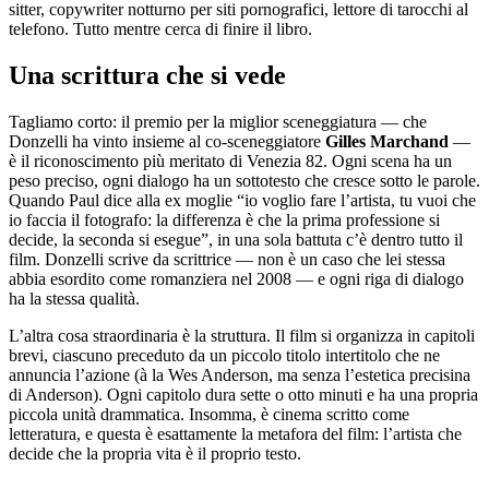
sitter, copywriter notturno per siti pornografici, lettore di tarocchi al
telefono. Tutto mentre cerca di finire il libro.
Una scrittura che si vede
Tagliamo corto: il premio per la miglior sceneggiatura — che
Donzelli ha vinto insieme al co-sceneggiatore
Gilles Marchand
—
è il riconoscimento più meritato di Venezia 82. Ogni scena ha un
peso preciso, ogni dialogo ha un sottotesto che cresce sotto le parole.
Quando Paul dice alla ex moglie “io voglio fare l’artista, tu vuoi che
io faccia il fotografo: la differenza è che la prima professione si
decide, la seconda si esegue”, in una sola battuta c’è dentro tutto il
film. Donzelli scrive da scrittrice — non è un caso che lei stessa
abbia esordito come romanziera nel 2008 — e ogni riga di dialogo
ha la stessa qualità.
L’altra cosa straordinaria è la struttura. Il film si organizza in capitoli
brevi, ciascuno preceduto da un piccolo titolo intertitolo che ne
annuncia l’azione (à la Wes Anderson, ma senza l’estetica precisina
di Anderson). Ogni capitolo dura sette o otto minuti e ha una propria
piccola unità drammatica. Insomma, è cinema scritto come
letteratura, e questa è esattamente la metafora del film: l’artista che
decide che la propria vita è il proprio testo.