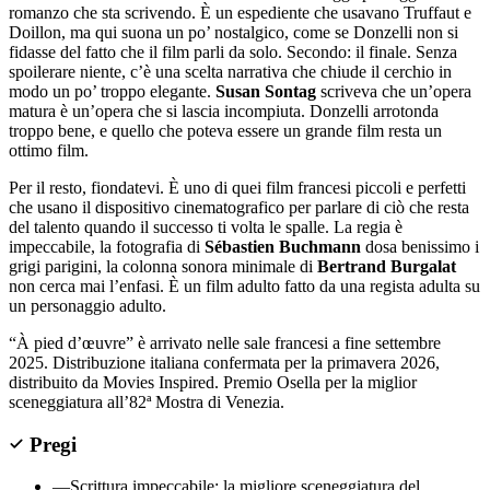
romanzo che sta scrivendo. È un espediente che usavano Truffaut e
Doillon, ma qui suona un po’ nostalgico, come se Donzelli non si
fidasse del fatto che il film parli da solo. Secondo: il finale. Senza
spoilerare niente, c’è una scelta narrativa che chiude il cerchio in
modo un po’ troppo elegante.
Susan Sontag
scriveva che un’opera
matura è un’opera che si lascia incompiuta. Donzelli arrotonda
troppo bene, e quello che poteva essere un grande film resta un
ottimo film.
Per il resto, fiondatevi. È uno di quei film francesi piccoli e perfetti
che usano il dispositivo cinematografico per parlare di ciò che resta
del talento quando il successo ti volta le spalle. La regia è
impeccabile, la fotografia di
Sébastien Buchmann
dosa benissimo i
grigi parigini, la colonna sonora minimale di
Bertrand Burgalat
non cerca mai l’enfasi. È un film adulto fatto da una regista adulta su
un personaggio adulto.
“À pied d’œuvre” è arrivato nelle sale francesi a fine settembre
2025. Distribuzione italiana confermata per la primavera 2026,
distribuito da Movies Inspired. Premio Osella per la miglior
sceneggiatura all’82ª Mostra di Venezia.
Pregi
—
Scrittura impeccabile: la migliore sceneggiatura del