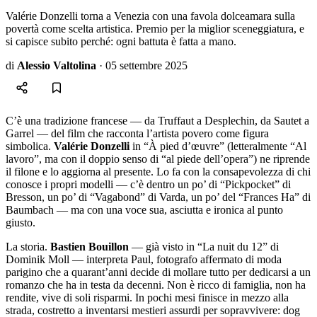
Valérie Donzelli torna a Venezia con una favola dolceamara sulla
povertà come scelta artistica. Premio per la miglior sceneggiatura, e
si capisce subito perché: ogni battuta è fatta a mano.
di
Alessio Valtolina
·
05 settembre 2025
C’è una tradizione francese — da Truffaut a Desplechin, da Sautet a
Garrel — del film che racconta l’artista povero come figura
simbolica.
Valérie Donzelli
in “À pied d’œuvre” (letteralmente “Al
lavoro”, ma con il doppio senso di “al piede dell’opera”) ne riprende
il filone e lo aggiorna al presente. Lo fa con la consapevolezza di chi
conosce i propri modelli — c’è dentro un po’ di “Pickpocket” di
Bresson, un po’ di “Vagabond” di Varda, un po’ del “Frances Ha” di
Baumbach — ma con una voce sua, asciutta e ironica al punto
giusto.
La storia.
Bastien Bouillon
— già visto in “La nuit du 12” di
Dominik Moll — interpreta Paul, fotografo affermato di moda
parigino che a quarant’anni decide di mollare tutto per dedicarsi a un
romanzo che ha in testa da decenni. Non è ricco di famiglia, non ha
rendite, vive di soli risparmi. In pochi mesi finisce in mezzo alla
strada, costretto a inventarsi mestieri assurdi per sopravvivere: dog