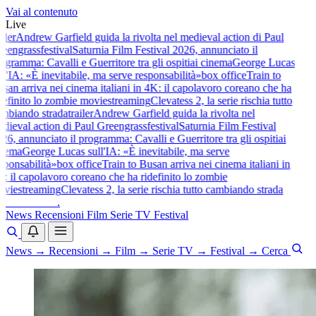
Vai al contenuto
Live
iler
Andrew Garfield guida la rivolta nel medieval action di Paul
eengrass
festival
Saturnia Film Festival 2026, annunciato il
gramma: Cavalli e Guerritore tra gli ospiti
ai cinema
George Lucas
l'IA: «È inevitabile, ma serve responsabilità»
box office
Train to
san arriva nei cinema italiani in 4K: il capolavoro coreano che ha
definito lo zombie movie
streaming
Clevatess 2, la serie rischia tutto
mbiando strada
trailer
Andrew Garfield guida la rivolta nel
dieval action di Paul Greengrass
festival
Saturnia Film Festival
6, annunciato il programma: Cavalli e Guerritore tra gli ospiti
ai
nema
George Lucas sull'IA: «È inevitabile, ma serve
ponsabilità»
box office
Train to Busan arriva nei cinema italiani in
: il capolavoro coreano che ha ridefinito lo zombie
vie
streaming
Clevatess 2, la serie rischia tutto cambiando strada
baldoshow
.
News
Recensioni
Film
Serie TV
Festival
News
→
Recensioni
→
Film
→
Serie TV
→
Festival
→
Cerca