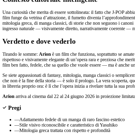
Una curiosità che merita di essere sottolineata: il fatto che J-POP abbi
film funge da vetrina d’attrazione, il fumetto diventa l’approfondiment
mitologia greca, di manga classici, di storie che non seguono i cano
ingresso naturale — visivamente diretto, narrativamente coerente — ma 
Verdetto e dove vederlo
Tirando le somme:
Arion
è un film che funziona, soprattutto se amate
rispettoso e visivamente elegante di un’opera rara e preziosa che merit
film ben fatto, fedele, che sa quello che vuole essere — ma è anche un 
Se siete appassionati di fantasy, mitologia, manga classici o semplicem
che non è la fine della storia — è solo il prologo. La vera scoperta, 
in libreria proprio ora: è lì che l’opera inizia a rivelare tutta la sua prof
Arion
arriva al cinema dal 22 al 24 giugno 2026 in proiezione limitata.
Pregi
—
Adattamento fedele di un manga di raro fascino estetico
—
Stile visivo riconoscibile e caratteristico di Yasuhiko
—
Mitologia greca trattata con rispetto e profondità