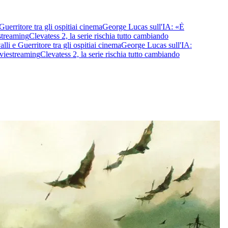
ritore tra gli ospiti
ai cinema
George Lucas sull'IA: «È
reaming
Clevatess 2, la serie rischia tutto cambiando
e Guerritore tra gli ospiti
ai cinema
George Lucas sull'IA:
e
streaming
Clevatess 2, la serie rischia tutto cambiando