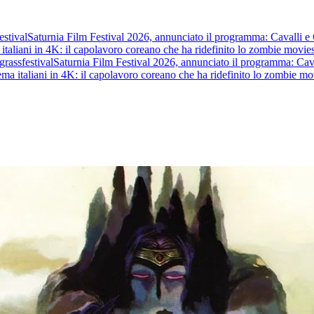
tival
Saturnia Film Festival 2026, annunciato il programma: Cavalli e Guer
aliani in 4K: il capolavoro coreano che ha ridefinito lo zombie movie
st
ass
festival
Saturnia Film Festival 2026, annunciato il programma: Cavalli 
a italiani in 4K: il capolavoro coreano che ha ridefinito lo zombie movi