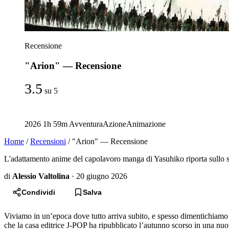
Recensione
"Arion" — Recensione
3.5
su 5
2026
1h 59m
Avventura
Azione
Animazione
Home
/
Recensioni
/
"Arion" — Recensione
L'adattamento anime del capolavoro manga di Yasuhiko riporta sullo sc
di
Alessio Valtolina
·
20 giugno 2026
Condividi
Salva
Viviamo in un’epoca dove tutto arriva subito, e spesso dimentichiamo c
che la casa editrice J-POP ha ripubblicato l’autunno scorso in una nuov