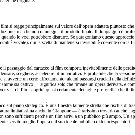
ateriale originale.
film si regge principalmente sul valore dell’opera adattata piuttosto che
roduzione, ma che non danneggia il prodotto finale. Il doppiaggio è profe
e quando le voci potrebbero distrarre. Se paragoniamo questo approccio 
bilità vocale), qui la scelta di mantenersi invisibili è coerente con la fi
il passaggio dal cartaceo al film comporta inevitabilmente delle perdite s
ensare, scegliere, accelerare ritmi narrativi. È probabile che la versi
are si avverte un certo affrettamento: alcuni passaggi cruciali nella defi
l’anime sia cattivo — significa solo che rimane un’opera derivata, e come
 visto il film scoprirà quasi certamente dettagli e profondità che il fi
o sul piano strategico. È una finestra talmente stretta che rischia di tr
iratura limitatissima anche in Giappone — è rarissimo trovarlo anche la
on sono sufficienti perché un film arrivi a un pubblico più ampio. Un a
 servito meglio l’opera e il suo ideale pubblico di lettori/spettatori.