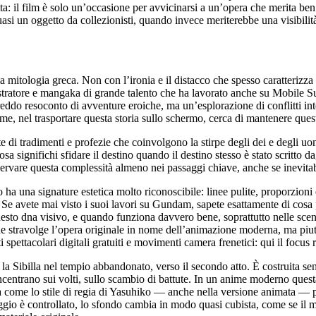
tta: il film è solo un’occasione per avvicinarsi a un’opera che merita ben 
quasi un oggetto da collezionisti, quando invece meriterebbe una visibili
a mitologia greca. Non con l’ironia e il distacco che spesso caratterizza
lustratore e mangaka di grande talento che ha lavorato anche su Mobile Su
eddo resoconto di avventure eroiche, ma un’esplorazione di conflitti in
e, nel trasportare questa storia sullo schermo, cerca di mantenere questa
te di tradimenti e profezie che coinvolgono la stirpe degli dei e degli 
sa significhi sfidare il destino quando il destino stesso è stato scritto d
eservare questa complessità almeno nei passaggi chiave, anche se inevita
o ha una signature estetica molto riconoscibile: linee pulite, proporzioni 
Se avete mai visto i suoi lavori su Gundam, sapete esattamente di cosa
sto dna visivo, e quando funziona davvero bene, soprattutto nelle scene 
 stravolge l’opera originale in nome dell’animazione moderna, ma piuttos
ti spettacolari digitali gratuiti e movimenti camera frenetici: qui il foc
la Sibilla nel tempio abbandonato, verso il secondo atto. È costruita sen
centrano sui volti, sullo scambio di battute. In un anime moderno quest
da come lo stile di regia di Yasuhiko — anche nella versione animata — p
gio è controllato, lo sfondo cambia in modo quasi cubista, come se il mo