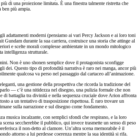
più di una proiezione limitata. È una finestra talmente ristretta che
tà ben più ampia.
 gli adattamenti moderni (pensiamo ai vari Percy Jackson e ai loro toni
it Gundam durante la sua carriera, costruisce una storia che attinge al
teriori e scelte morali complesse ambientate in un mondo mitologico
 intelligenza strutturale.
uomini. Non è uno shonen semplice dove il protagonista sconfigge
agli dei. Questo tipo di profondità narrativa è raro nei manga, ancor più
bilmente qualcosa va perso nel passaggio dal cartaceo all’animazione.
eleganti, una gestione della prospettiva che ricorda la tradizione del
 parlo — c’è una nitidezza nel disegno, una pulizia formale che non
di battaglia tra divinità e nella sequenza cruciale dove Arion affronta
to a un tentativo di trasposizione rispettosa. È raro trovare un
us rimane sulla narrazione e sul disegno come fondamento.
za musica incalzante, con semplici sfondi che respirano, e la loro
a scena seccherebbe il pubblico, qui invece trasmette un senso di peso
referisca il non-detto al clamore. Un’altra scena memorabile è il
ndo attorno a lui perdesse coerenza mentre la sua identità si rifa.