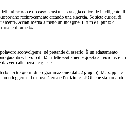
dell’anime non è un caso bensì una strategia editoriale intelligente. Il
 supportano reciprocamente creando una sinergia. Se siete curiosi di
inuamente,
Arion
merita almeno un’indagine. Il film è il punto di
 rimane il fumetto.
capolavoro sconvolgente, né pretende di esserlo. È un adattamento
 garantire. Il voto di 3,5 riflette esattamente questa situazione: è un
e davvero alle persone giuste.
vederlo nei tre giorni di programmazione (dal 22 giugno). Ma sappiate
 quando leggerete il manga. Cercate l’edizione J-POP che sta tornando