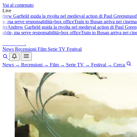
Vai al contenuto
Live
ew Garfield guida la rivolta nel medieval action di Paul Greengrass
fes
e, ma serve responsabilità»
box office
Train to Busan arriva nei cinema it
er
Andrew Garfield guida la rivolta nel medieval action di Paul Greengr
bile, ma serve responsabilità»
box office
Train to Busan arriva nei cinem
baldoshow
.
News
Recensioni
Film
Serie TV
Festival
News
→
Recensioni
→
Film
→
Serie TV
→
Festival
→
Cerca