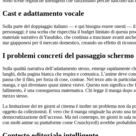
Sono scelte registiche intelligenti che funzionano perché nascono dal m
Cast e adattamento vocale
Sulla parte del doppiaggio italiano — e qui bisogna essere onesti — il 
personaggi; è una scelta che rispecchia il budget limitato di questa p
materiale narrativo di Yasuhiko, che continua a trascinare avanti anch
star giapponesi per il mercato domestico, creando un effetto di riconosci
I problemi concreti del passaggio schermo
Sulla qualità narrativa dell’adattamento stesso, emerge rapidamente che 
lunghi, della pagina bianca che respira e comunica. L’anime deve cond
pausa che il film, per forza di cose, contrae. Nel terzo atto in particol
manga, e qui diventano quasi sintesi visive. Questo non significa che 
fallimento, è una conseguenza matematica. Chi legge il manga dopo aver
mezzo stesso.
La limitazione dei tre giorni al cinema è inoltre un problema non da poc
oggetto da collezionisti. È vero che il manga originale ha avuto una t
democratizzazione dell’accesso. Ma nel contempo, tre giorni in sala n
con molti anime su piattaforme come Crunchyroll) avrebbe probabilmente
Contesto editoriale intelligente