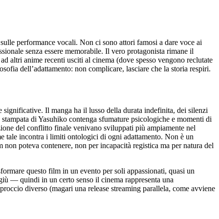
 sulle performance vocali. Non ci sono attori famosi a dare voce ai
ssionale senza essere memorabile. Il vero protagonista rimane il
ad altri anime recenti usciti al cinema (dove spesso vengono reclutate
losofia dell’adattamento: non complicare, lasciare che la storia respiri.
ignificative. Il manga ha il lusso della durata indefinita, dei silenzi
one stampata di Yasuhiko contenga sfumature psicologiche e momenti di
nizione del conflitto finale venivano sviluppati più ampiamente nel
 tale incontra i limiti ontologici di ogni adattamento. Non è un
lm non poteva contenere, non per incapacità registica ma per natura del
asformare questo film in un evento per soli appassionati, quasi un
ggiù — quindi in un certo senso il cinema rappresenta una
pproccio diverso (magari una release streaming parallela, come avviene