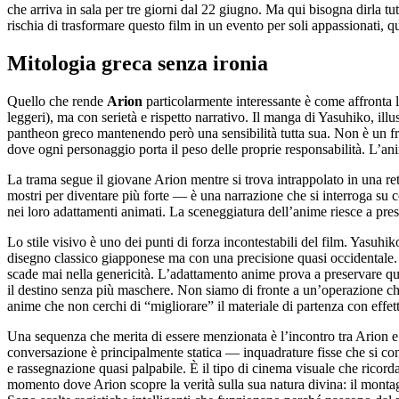
che arriva in sala per tre giorni dal 22 giugno. Ma qui bisogna dirla tu
rischia di trasformare questo film in un evento per soli appassionati, 
Mitologia greca senza ironia
Quello che rende
Arion
particolarmente interessante è come affronta l
leggeri), ma con serietà e rispetto narrativo. Il manga di Yasuhiko, il
pantheon greco mantenendo però una sensibilità tutta sua. Non è un fr
dove ogni personaggio porta il peso delle proprie responsabilità. L’anim
La trama segue il giovane Arion mentre si trova intrappolato in una re
mostri per diventare più forte — è una narrazione che si interroga su co
nei loro adattamenti animati. La sceneggiatura dell’anime riesce a pr
Lo stile visivo è uno dei punti di forza incontestabili del film. Yasuhik
disegno classico giapponese ma con una precisione quasi occidentale. 
scade mai nella genericità. L’adattamento anime prova a preservare que
il destino senza più maschere. Non siamo di fronte a un’operazione che
anime che non cerchi di “migliorare” il materiale di partenza con effet
Una sequenza che merita di essere menzionata è l’incontro tra Arion e 
conversazione è principalmente statica — inquadrature fisse che si con
e rassegnazione quasi palpabile. È il tipo di cinema visuale che ricor
momento dove Arion scopre la verità sulla sua natura divina: il montag