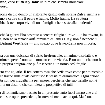
unno
, ecco
Butterfly Jam
: un film che sembra rinunciare
gioso.
na da dio dentro un ristorante gestito dalla sorella Zalya, incinta e
o a capire che il padre è fragile. Molto fragile. La struttura
shback nel corpo vivo di una famiglia che resiste alla modernità
hé la guerra l’ha costretto a cercare rifugio altrove — e ha trovato, in
, non ha la tentacolarità familiare di James Gray, non è neanche il
 Batang West Side
— uno spazio dove la geografia non importa,
a con una dolcezza di spirito irrefrenabile, un animo disadattato e
 esprimere perché non sa nemmeno come viverla. È un uomo che non ha
la propria emigrazione può riservare a un uomo così fragile.
to che agitarlo. Il fenicottero rosa che Azik trova come per miracolo e
e tracce sulla quale costruisce la tessitura drammatica. Ogni azione
tta non per crudeltà ma per amore, perché sa che suo fratello non è
rta un destino che cambierà le prospettive di tutti.
 di romanticismo traslato in un presente tanto fuori tempo che crei
delle sue opere precedenti, lo troverai meno acuto qui. Ma è una