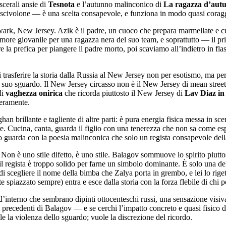
scerali ansie di
Tesnota
e l’autunno malinconico di
La ragazza d’aut
scivolone — è una scelta consapevole, e funziona in modo quasi corag
wark, New Jersey. Azik è il padre, un cuoco che prepara marmellate e cuci
amore giovanile per una ragazza nera del suo team, e soprattutto — il prim
la prefica per piangere il padre morto, poi scaviamo all’indietro in fla
trasferire la storia dalla Russia al New Jersey non per esotismo, ma perc
l suo sguardo. Il New Jersey circasso non è il New Jersey di mean streets
di
vaghezza onirica
che ricorda piuttosto il New Jersey di
Lav Diaz in
veramente.
brillante e tagliente di altre parti: è pura energia fisica messa in scen
re. Cucina, canta, guarda il figlio con una tenerezza che non sa come
lo guarda con la poesia malinconica che solo un regista consapevole del
on è uno stile difetto, è uno stile. Balagov sommuove lo spirito piuttos
 regista è troppo solido per farne un simbolo dominante. È solo una dell
di scegliere il nome della bimba che Zalya porta in grembo, e lei lo rige
piazzato sempre) entra e esce dalla storia con la forza flebile di chi po
d’interno che sembrano dipinti ottocenteschi russi, una sensazione visiva
m precedenti di Balagov — e se cerchi l’impatto concreto e quasi fisico 
la violenza dello sguardo; vuole la discrezione del ricordo.