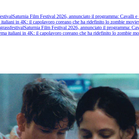
ival
Saturnia Film Festival 2026, annunciato il programma: Cavalli e Guerr
aliani in 4K: il capolavoro coreano che ha ridefinito lo zombie movie
str
ss
festival
Saturnia Film Festival 2026, annunciato il programma: Cavalli e
 italiani in 4K: il capolavoro coreano che ha ridefinito lo zombie movie