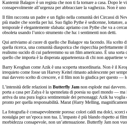
Kantemir Balagov è un regista che non ti fa tornare a casa. Dopo le vi
consapevolmente all’urgenza per abbracciare la vaghezza. Non è uno 
Il film racconta un padre e un figlio nella comunità dei Circassi di Ne
più madre che sorella per lui. Suo figlio Pythe è sedicenne, lottatore, 
temporale è elegantemente sfalsata: apriamo con Pythe che va a cercare 
obsoleta usando l’unico strumento che ha: i sentimenti non detti.
Qui arriviamo al cuore di quello che Balagov sta facendo. Ha scelto di 
quella ricerca, una comunità diasporica che rispecchia perfettamente i
realismo sucido di cui parleremmo su un film americano. È una sorta 
quello che importa è la disperata appartenenza di chi non appartiene 
Barry Keoghan come Azik è una scoperta straordinaria. Non è il Keoghan 
irrequieto come fosse un Harvey Keitel rimasto adolescente per semp
mai davvero scelto di crescere, e il film non lo giudica per questo — 
L’intensità delle relazioni in
Butterfly Jam
non esplode mai davvero. N
porta a casa per Zalya è la spennelata di poesia su quel mondo — ma il
arriva da una pura logica sentimentale dei personaggi: Azik ha voglia 
pronto per quella responsabilità. Marat (Harry Melling, magnificamente s
La fotografia è consapevolmente porosa: colori caldi ma dolci, scorci 
nostalgia per un’epoca non tua. L’impasto è più blando rispetto ai fil
morbidezza consapevole, non un’attenuazione. Butterfly Jam non vuole 