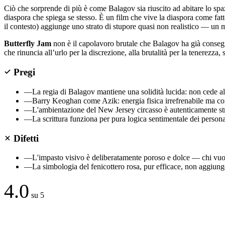
Ciò che sorprende di più è come Balagov sia riuscito ad abitare lo sp
diaspora che spiega se stesso. È un film che vive la diaspora come fat
il contesto) aggiunge uno strato di stupore quasi non realistico — un 
Butterfly Jam
non è il capolavoro brutale che Balagov ha già consegna
che rinuncia all’urlo per la discrezione, alla brutalità per la tenerez
Pregi
—
La regia di Balagov mantiene una solidità lucida: non cede al
—
Barry Keoghan come Azik: energia fisica irrefrenabile ma con
—
L'ambientazione del New Jersey circasso è autenticamente str
—
La scrittura funziona per pura logica sentimentale dei pers
Difetti
—
L'impasto visivo è deliberatamente poroso e dolce — chi vuole
—
La simbologia del fenicottero rosa, pur efficace, non aggiunge 
4.0
su 5