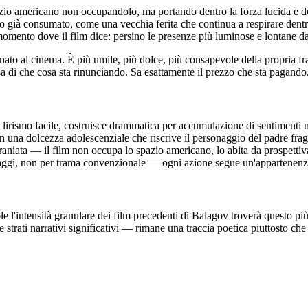
azio americano non occupandolo, ma portando dentro la forza lucida e d
to già consumato, come una vecchia ferita che continua a respirare dentro
momento dove il film dice: persino le presenze più luminose e lontane da
to al cinema. È più umile, più dolce, più consapevole della propria frag
za, sa di che cosa sta rinunciando. Sa esattamente il prezzo che sta paga
 lirismo facile, costruisce drammatica per accumulazione di sentimenti 
 una dolcezza adolescenziale che riscrive il personaggio del padre frag
aniata — il film non occupa lo spazio americano, lo abita da prospettiv
onaggi, non per trama convenzionale — ogni azione segue un'appartenen
 l'intensità granulare dei film precedenti di Balagov troverà questo pi
strati narrativi significativi — rimane una traccia poetica piuttosto che 