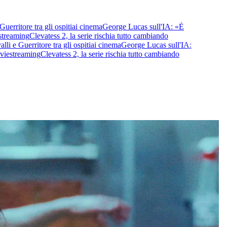
itore tra gli ospiti
ai cinema
George Lucas sull'IA: «È
eaming
Clevatess 2, la serie rischia tutto cambiando
 Guerritore tra gli ospiti
ai cinema
George Lucas sull'IA:
streaming
Clevatess 2, la serie rischia tutto cambiando