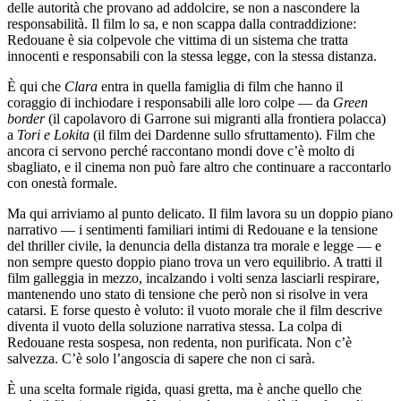
delle autorità che provano ad addolcire, se non a nascondere la
responsabilità. Il film lo sa, e non scappa dalla contraddizione:
Redouane è sia colpevole che vittima di un sistema che tratta
innocenti e responsabili con la stessa legge, con la stessa distanza.
È qui che
Clara
entra in quella famiglia di film che hanno il
coraggio di inchiodare i responsabili alle loro colpe — da
Green
border
(il capolavoro di Garrone sui migranti alla frontiera polacca)
a
Tori e Lokita
(il film dei Dardenne sullo sfruttamento). Film che
ancora ci servono perché raccontano mondi dove c’è molto di
sbagliato, e il cinema non può fare altro che continuare a raccontarlo
con onestà formale.
Ma qui arriviamo al punto delicato. Il film lavora su un doppio piano
narrativo — i sentimenti familiari intimi di Redouane e la tensione
del thriller civile, la denuncia della distanza tra morale e legge — e
non sempre questo doppio piano trova un vero equilibrio. A tratti il
film galleggia in mezzo, incalzando i volti senza lasciarli respirare,
mantenendo uno stato di tensione che però non si risolve in vera
catarsi. E forse questo è voluto: il vuoto morale che il film descrive
diventa il vuoto della soluzione narrativa stessa. La colpa di
Redouane resta sospesa, non redenta, non purificata. Non c’è
salvezza. C’è solo l’angoscia di sapere che non ci sarà.
È una scelta formale rigida, quasi gretta, ma è anche quello che