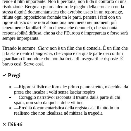
rende il film importante. Non ti perdona, non ti dà il conforto di una
risoluzione. Bergman guarda dentro le pieghe della cronaca con la
stessa dignità documentaristica che avrebbe usato in un reportage,
rifiuta ogni opposizione frontale tra le parti, penetra i fatti con un
rigore stilistico che non abbandona nemmeno nei momenti più
teneramente familiari. È un cinema che denuncia, che racconta
responsabilità diffusa, che sa che l’Europa è impreparata e forse sarà
sempre impreparata.
Tirando le somme:
Clara
non è un film che ti consola. È un film che
ti fa stare dentro l’angoscia, che capisce da quale parte dei confini
guardiamo il mondo e che non ha fretta di insegnarti le risposte. È
bravo così. Serve così.
Pregi
—
Rigore stilistico e formale: primo piano stretto, macchina da
presa che incalza i volti senza lasciar respiro
—
Coraggio narrativo: racconta il trauma dalla parte di chi
spara, non solo da quella delle vittime
—
Eredità documentaristica della regista cala il tutto in un
realismo che non idealizza né mitizza la tragedia
Difetti