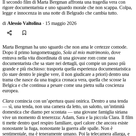
Il secondo film di Marta Bergman affronta una tragedia vera con
rigore documentarista e uno sguardo morale che non scappa. Colpa,
legge e innocenza in una notte di Belgrado che cambia tutto.
di
Alessio Valtolina
·
15 maggio 2026
Marta Bergman ha uno sguardo che non ama le certezze comode.
Dopo il primo lungometraggio,
Sola al mio matrimonio
, dove
entrava nella vita disordinata di una giovane rom come una
documentarista che sa stare nei dettagli, qui compie un passo più
grande e più rischioso: trasporta quella esperienza documentaristica
(lo stare dentro le pieghe vere, il non giudicare a priori) dentro una
trama che nasce da una tragica cronaca vera, quella che scosse la
Belgica e che continua a pesare come una pietra sulla coscienza
europea.
Clara
comincia con un’apertura quasi onirica. Dentro a una tenda
— sì, una tenda, non una camera da letto, un salotto, un’intimità
domestica che diamo per scontata — una giovane famiglia siriana
vive un momento di tenerezza: Adam, Sara e la piccola Clara. Il film
ti mette dentro quel respiro familiare, quel calore che ancora esiste
nonostante la fuga, nonostante la guerra alle spalle. Non è
sentimentale, ma è teneramente umano. Poi la telecamera allarga, e