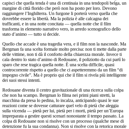
capisci che quella tenda è una di centinaia in una tendopoli belga, un
margine di città florido che però non ha posto per loro. Devono
raggiungere l’Inghilterra. Un furgone li porterà verso quella che
dovrebbe essere la libertà. Ma la polizia è alle calcagna dei
trafficanti, e in una notte concitata — quella notte che il film
trasforma in elemento narrativo vero, in arredo scenografico dello
stato d’animo — tutto si decide.
Quello che accade è una tragedia vera, e il film non la nasconde. Ma
Bergman fa una scelta formale molto precisa: non ti mette dalla parte
delle vittime, non ti dà il conforto della chiarezza morale. Invece ti
cala dentro lo stato d’animo di Redouane, il poliziotto da cui partì lo
sparo che rese tragica quella notte. È una scelta difficile, quasi
controcorrente rispetto a quello che ci aspetteremmo da un film “di
impegno civile”. Ma è proprio qui che il film si rivela più intelligente
dei suoi stessi intenti.
Redouane diventa il centro gravitazionale di una ricerca sulla colpa
che non ha scampo. Bergman lo filma nei primi piani stretti, la
macchina da presa lo pedina, lo incalza, anticipando quasi le sue
reazioni come se dovesse catturare quel velo di pietà che aleggia
sulla vicenda — pietà per lui, pietà per i morti, pietà per un’Europa
impreparata a gestire questi scenari nonostante il tempo passato. La
colpa di Redouane non si risolve con un processo (qualche mese di
detenzione fu la sua condanna). Non si risolve con la retorica morale