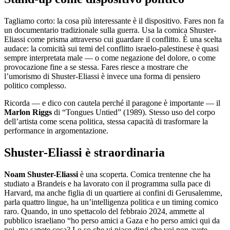
Tagliamo corto: la cosa più interessante è il dispositivo. Fares non fa
un documentario tradizionale sulla guerra. Usa la comica Shuster-
Eliassi come prisma attraverso cui guardare il conflitto. È una scelta
audace: la comicità sui temi del conflitto israelo-palestinese è quasi
sempre interpretata male — o come negazione del dolore, o come
provocazione fine a se stessa. Fares riesce a mostrare che
l’umorismo di Shuster-Eliassi è invece una forma di pensiero
politico complesso.
Ricorda — e dico con cautela perché il paragone è importante — il
Marlon Riggs
di “Tongues Untied” (1989). Stesso uso del corpo
dell’artista come scena politica, stessa capacità di trasformare la
performance in argomentazione.
Shuster-Eliassi è straordinaria
Noam Shuster-Eliassi
è una scoperta. Comica trentenne che ha
studiato a Brandeis e ha lavorato con il programma sulla pace di
Harvard, ma anche figlia di un quartiere ai confini di Gerusalemme,
parla quattro lingue, ha un’intelligenza politica e un timing comico
raro. Quando, in uno spettacolo del febbraio 2024, ammette al
pubblico israeliano “ho perso amici a Gaza e ho perso amici qui da
noi, ma sapete cosa? Lo so che vi piace dirvi che voi non avete