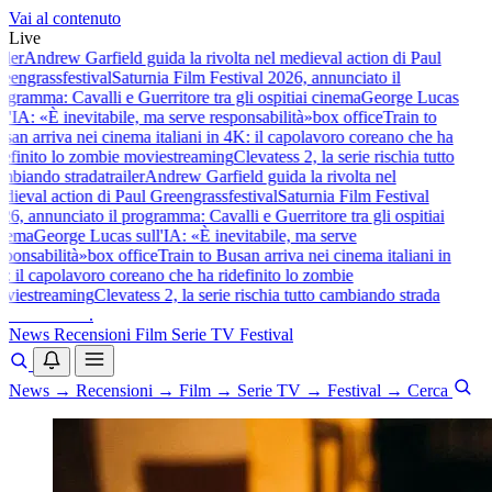
Vai al contenuto
Live
iler
Andrew Garfield guida la rivolta nel medieval action di Paul
eengrass
festival
Saturnia Film Festival 2026, annunciato il
gramma: Cavalli e Guerritore tra gli ospiti
ai cinema
George Lucas
l'IA: «È inevitabile, ma serve responsabilità»
box office
Train to
an arriva nei cinema italiani in 4K: il capolavoro coreano che ha
efinito lo zombie movie
streaming
Clevatess 2, la serie rischia tutto
mbiando strada
trailer
Andrew Garfield guida la rivolta nel
ieval action di Paul Greengrass
festival
Saturnia Film Festival
6, annunciato il programma: Cavalli e Guerritore tra gli ospiti
ai
nema
George Lucas sull'IA: «È inevitabile, ma serve
ponsabilità»
box office
Train to Busan arriva nei cinema italiani in
 il capolavoro coreano che ha ridefinito lo zombie
vie
streaming
Clevatess 2, la serie rischia tutto cambiando strada
baldoshow
.
News
Recensioni
Film
Serie TV
Festival
News
→
Recensioni
→
Film
→
Serie TV
→
Festival
→
Cerca