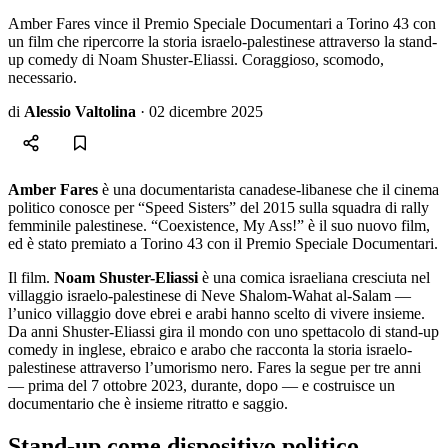
Amber Fares vince il Premio Speciale Documentari a Torino 43 con
un film che ripercorre la storia israelo-palestinese attraverso la stand-
up comedy di Noam Shuster-Eliassi. Coraggioso, scomodo,
necessario.
di
Alessio Valtolina
·
02 dicembre 2025
Amber Fares
è una documentarista canadese-libanese che il cinema
politico conosce per “Speed Sisters” del 2015 sulla squadra di rally
femminile palestinese. “Coexistence, My Ass!” è il suo nuovo film,
ed è stato premiato a Torino 43 con il Premio Speciale Documentari.
Il film.
Noam Shuster-Eliassi
è una comica israeliana cresciuta nel
villaggio israelo-palestinese di Neve Shalom-Wahat al-Salam —
l’unico villaggio dove ebrei e arabi hanno scelto di vivere insieme.
Da anni Shuster-Eliassi gira il mondo con uno spettacolo di stand-up
comedy in inglese, ebraico e arabo che racconta la storia israelo-
palestinese attraverso l’umorismo nero. Fares la segue per tre anni
— prima del 7 ottobre 2023, durante, dopo — e costruisce un
documentario che è insieme ritratto e saggio.
Stand-up come dispositivo politico