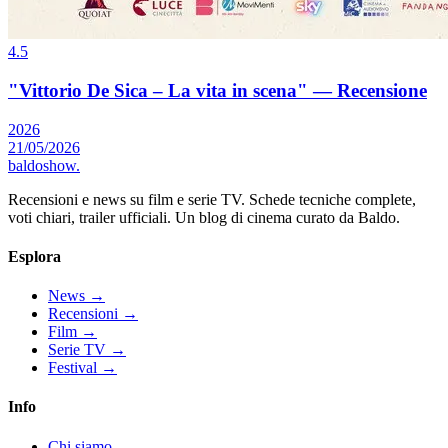
4.5
"Vittorio De Sica – La vita in scena" — Recensione
2026
21/05/2026
baldoshow
.
Recensioni e news su film e serie TV. Schede tecniche complete,
voti chiari, trailer ufficiali. Un blog di cinema curato da Baldo.
Esplora
News
→
Recensioni
→
Film
→
Serie TV
→
Festival
→
Info
Chi siamo