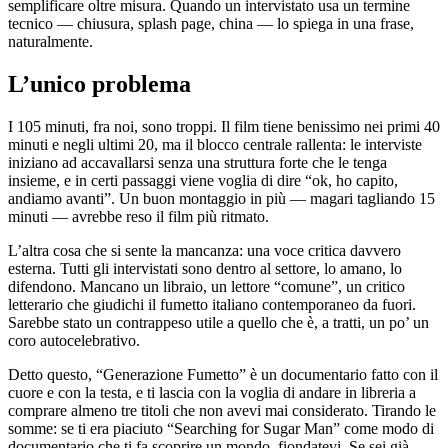
semplificare oltre misura. Quando un intervistato usa un termine
tecnico — chiusura, splash page, china — lo spiega in una frase,
naturalmente.
L’unico problema
I 105 minuti, fra noi, sono troppi. Il film tiene benissimo nei primi 40
minuti e negli ultimi 20, ma il blocco centrale rallenta: le interviste
iniziano ad accavallarsi senza una struttura forte che le tenga
insieme, e in certi passaggi viene voglia di dire “ok, ho capito,
andiamo avanti”. Un buon montaggio in più — magari tagliando 15
minuti — avrebbe reso il film più ritmato.
L’altra cosa che si sente la mancanza: una voce critica davvero
esterna. Tutti gli intervistati sono dentro al settore, lo amano, lo
difendono. Mancano un libraio, un lettore “comune”, un critico
letterario che giudichi il fumetto italiano contemporaneo da fuori.
Sarebbe stato un contrappeso utile a quello che è, a tratti, un po’ un
coro autocelebrativo.
Detto questo, “Generazione Fumetto” è un documentario fatto con il
cuore e con la testa, e ti lascia con la voglia di andare in libreria a
comprare almeno tre titoli che non avevi mai considerato. Tirando le
somme: se ti era piaciuto “Searching for Sugar Man” come modo di
documentario che ti fa scoprire un mondo, fiondatevi. Se sei già