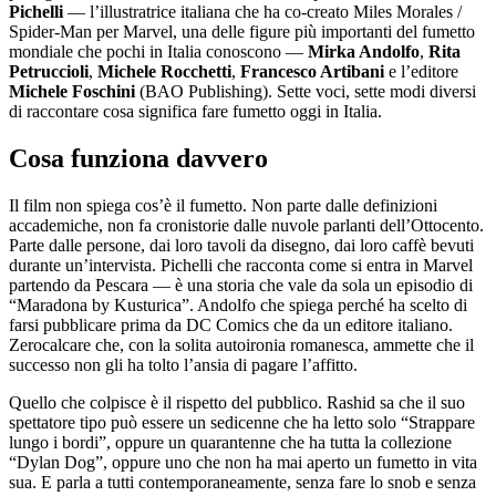
Pichelli
— l’illustratrice italiana che ha co-creato Miles Morales /
Spider-Man per Marvel, una delle figure più importanti del fumetto
mondiale che pochi in Italia conoscono —
Mirka Andolfo
,
Rita
Petruccioli
,
Michele Rocchetti
,
Francesco Artibani
e l’editore
Michele Foschini
(BAO Publishing). Sette voci, sette modi diversi
di raccontare cosa significa fare fumetto oggi in Italia.
Cosa funziona davvero
Il film non spiega cos’è il fumetto. Non parte dalle definizioni
accademiche, non fa cronistorie dalle nuvole parlanti dell’Ottocento.
Parte dalle persone, dai loro tavoli da disegno, dai loro caffè bevuti
durante un’intervista. Pichelli che racconta come si entra in Marvel
partendo da Pescara — è una storia che vale da sola un episodio di
“Maradona by Kusturica”. Andolfo che spiega perché ha scelto di
farsi pubblicare prima da DC Comics che da un editore italiano.
Zerocalcare che, con la solita autoironia romanesca, ammette che il
successo non gli ha tolto l’ansia di pagare l’affitto.
Quello che colpisce è il rispetto del pubblico. Rashid sa che il suo
spettatore tipo può essere un sedicenne che ha letto solo “Strappare
lungo i bordi”, oppure un quarantenne che ha tutta la collezione
“Dylan Dog”, oppure uno che non ha mai aperto un fumetto in vita
sua. E parla a tutti contemporaneamente, senza fare lo snob e senza