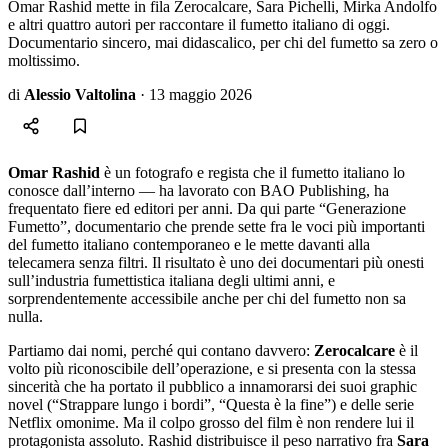
Omar Rashid mette in fila Zerocalcare, Sara Pichelli, Mirka Andolfo
e altri quattro autori per raccontare il fumetto italiano di oggi.
Documentario sincero, mai didascalico, per chi del fumetto sa zero o
moltissimo.
di
Alessio Valtolina
·
13 maggio 2026
Omar Rashid
è un fotografo e regista che il fumetto italiano lo
conosce dall’interno — ha lavorato con BAO Publishing, ha
frequentato fiere ed editori per anni. Da qui parte “Generazione
Fumetto”, documentario che prende sette fra le voci più importanti
del fumetto italiano contemporaneo e le mette davanti alla
telecamera senza filtri. Il risultato è uno dei documentari più onesti
sull’industria fumettistica italiana degli ultimi anni, e
sorprendentemente accessibile anche per chi del fumetto non sa
nulla.
Partiamo dai nomi, perché qui contano davvero:
Zerocalcare
è il
volto più riconoscibile dell’operazione, e si presenta con la stessa
sincerità che ha portato il pubblico a innamorarsi dei suoi graphic
novel (“Strappare lungo i bordi”, “Questa è la fine”) e delle serie
Netflix omonime. Ma il colpo grosso del film è non rendere lui il
protagonista assoluto. Rashid distribuisce il peso narrativo fra
Sara