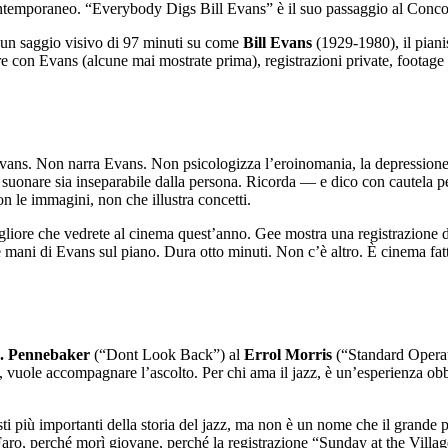
temporaneo. “Everybody Digs Bill Evans” è il suo passaggio al Concorso 
È un saggio visivo di 97 minuti su come
Bill Evans
(1929-1980), il pianis
e con Evans (alcune mai mostrate prima), registrazioni private, footage 
Evans. Non narra Evans. Non psicologizza l’eroinomania, la depressione,
 suonare sia inseparabile dalla persona. Ricorda — e dico con cautela 
 le immagini, non che illustra concetti.
liore che vedrete al cinema quest’anno. Gee mostra una registrazione 
e mani di Evans sul piano. Dura otto minuti. Non c’è altro. È cinema fat
. Pennebaker
(“Dont Look Back”) al
Errol Morris
(“Standard Operat
vuole accompagnare l’ascolto. Per chi ama il jazz, è un’esperienza obblig
anisti più importanti della storia del jazz, ma non è un nome che il gra
LaFaro, perché morì giovane, perché la registrazione “Sunday at the Vill