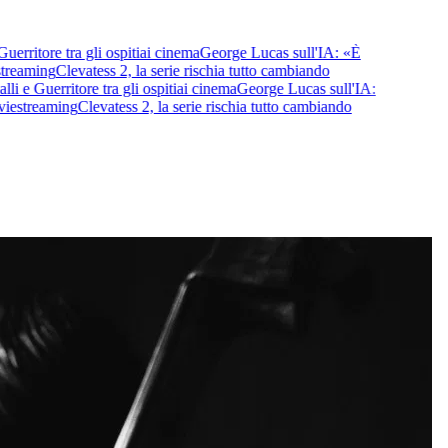
ritore tra gli ospiti
ai cinema
George Lucas sull'IA: «È
reaming
Clevatess 2, la serie rischia tutto cambiando
e Guerritore tra gli ospiti
ai cinema
George Lucas sull'IA:
e
streaming
Clevatess 2, la serie rischia tutto cambiando