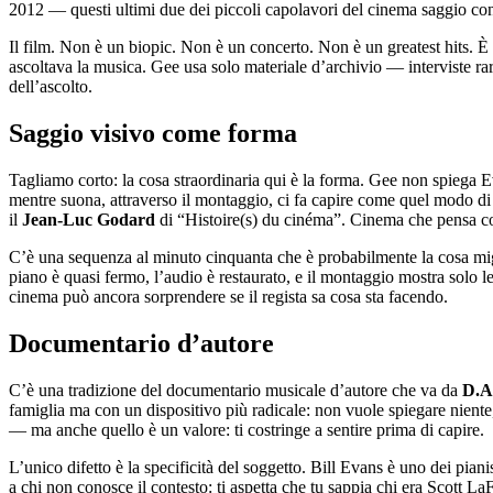
2012 — questi ultimi due dei piccoli capolavori del cinema saggio con
Il film. Non è un biopic. Non è un concerto. Non è un greatest hits. 
ascoltava la musica. Gee usa solo materiale d’archivio — interviste rar
dell’ascolto.
Saggio visivo come forma
Tagliamo corto: la cosa straordinaria qui è la forma. Gee non spiega 
mentre suona, attraverso il montaggio, ci fa capire come quel modo di
il
Jean-Luc Godard
di “Histoire(s) du cinéma”. Cinema che pensa con
C’è una sequenza al minuto cinquanta che è probabilmente la cosa mig
piano è quasi fermo, l’audio è restaurato, e il montaggio mostra solo l
cinema può ancora sorprendere se il regista sa cosa sta facendo.
Documentario d’autore
C’è una tradizione del documentario musicale d’autore che va da
D.A
famiglia ma con un dispositivo più radicale: non vuole spiegare niente, 
— ma anche quello è un valore: ti costringe a sentire prima di capire.
L’unico difetto è la specificità del soggetto. Bill Evans è uno dei pi
a chi non conosce il contesto: ti aspetta che tu sappia chi era Scott 