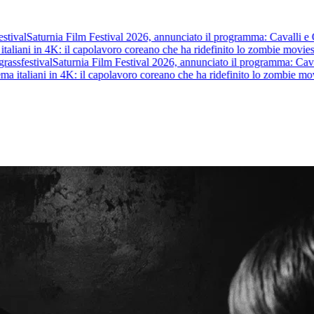
tival
Saturnia Film Festival 2026, annunciato il programma: Cavalli e Guer
taliani in 4K: il capolavoro coreano che ha ridefinito lo zombie movie
st
ass
festival
Saturnia Film Festival 2026, annunciato il programma: Cavalli 
a italiani in 4K: il capolavoro coreano che ha ridefinito lo zombie movi