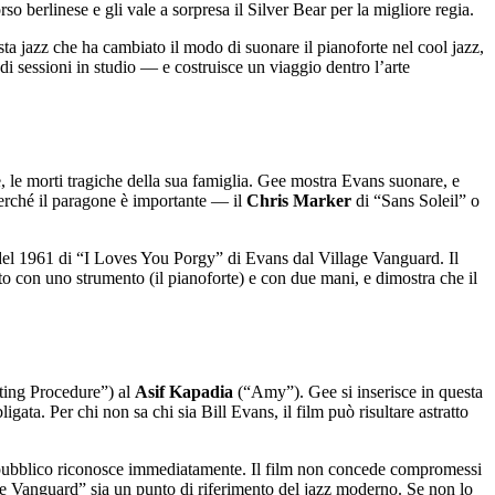
berlinese e gli vale a sorpresa il Silver Bear per la migliore regia.
ta jazz che ha cambiato il modo di suonare il pianoforte nel cool jazz,
di sessioni in studio — e costruisce un viaggio dentro l’arte
 le morti tragiche della sua famiglia. Gee mostra Evans suonare, e
perché il paragone è importante — il
Chris Marker
di “Sans Soleil” o
del 1961 di “I Loves You Porgy” di Evans dal Village Vanguard. Il
to con uno strumento (il pianoforte) e con due mani, e dimostra che il
ing Procedure”) al
Asif Kapadia
(“Amy”). Gee si inserisce in questa
ata. Per chi non sa chi sia Bill Evans, il film può risultare astratto
nde pubblico riconosce immediatamente. Il film non concede compromessi
age Vanguard” sia un punto di riferimento del jazz moderno. Se non lo