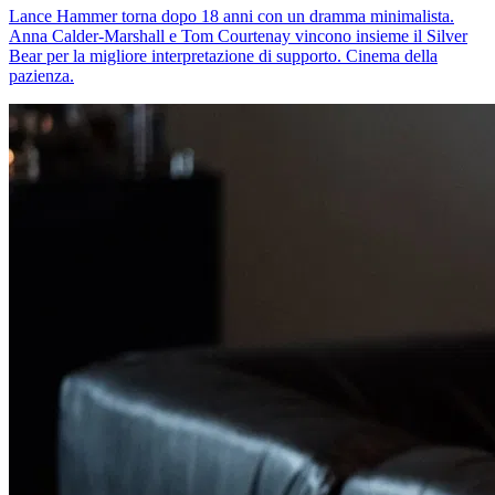
Lance Hammer torna dopo 18 anni con un dramma minimalista.
Anna Calder-Marshall e Tom Courtenay vincono insieme il Silver
Bear per la migliore interpretazione di supporto. Cinema della
pazienza.