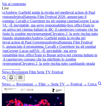
Vai al contenuto
Live
iler
Andrew Garfield guida la rivolta nel medieval action di Paul
eengrass
festival
Saturnia Film Festival 2026, annunciato il
gramma: Cavalli e Guerritore tra gli ospiti
ai cinema
George Lucas
l'IA: «È inevitabile, ma serve responsabilità»
box office
Train to
an arriva nei cinema italiani in 4K: il capolavoro coreano che ha
efinito lo zombie movie
streaming
Clevatess 2, la serie rischia tutto
mbiando strada
trailer
Andrew Garfield guida la rivolta nel
ieval action di Paul Greengrass
festival
Saturnia Film Festival
6, annunciato il programma: Cavalli e Guerritore tra gli ospiti
ai
nema
George Lucas sull'IA: «È inevitabile, ma serve
ponsabilità»
box office
Train to Busan arriva nei cinema italiani in
 il capolavoro coreano che ha ridefinito lo zombie
vie
streaming
Clevatess 2, la serie rischia tutto cambiando strada
baldoshow
.
News
Recensioni
Film
Serie TV
Festival
News
→
Recensioni
→
Film
→
Serie TV
→
Festival
→
Cerca