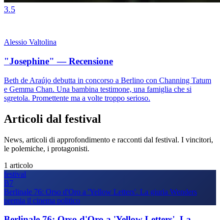
3.5
Alessio Valtolina
"Josephine" — Recensione
Beth de Araújo debutta in concorso a Berlino con Channing Tatum
e Gemma Chan. Una bambina testimone, una famiglia che si
sgretola. Promettente ma a volte troppo serioso.
Articoli dal festival
News, articoli di approfondimento e racconti dal festival. I vincitori,
le polemiche, i protagonisti.
1 articolo
festival
B7
Berlinale 76: Orso d'Oro a 'Yellow Letters'. La giuria Wenders
premia il cinema politico
Berlinale 76: Orso d'Oro a 'Yellow Letters'. La