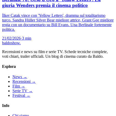
giuria Wenders premia il cinema politico
İlker Çatak vince con 'Yellow Letters', dramma sul totalitarismo
turco. Sandra Hüller Silver Bear migliore attrice, Grant Gee migliore
regia con un documentario su Bill Evans. Una Berlinale fortemente
politica.
21/02/2026
·
3 min
baldoshow
.
Recensioni e news su film e serie TV. Schede tecniche complete,
voti chiari, trailer ufficiali. Un blog di cinema curato da Baldo.
Esplora
News
→
Recensioni
→
Film
→
Serie TV
→
Festival
→
Info
Chi siamo