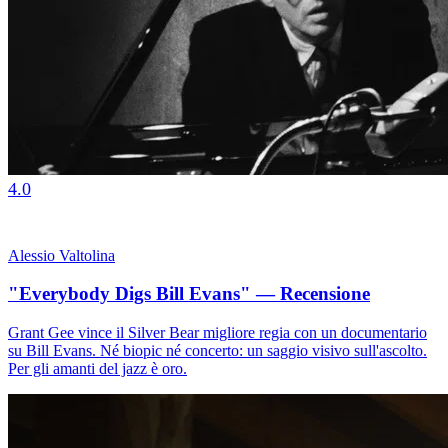
4.0
Alessio Valtolina
"Everybody Digs Bill Evans" — Recensione
Grant Gee vince il Silver Bear migliore regia con un documentario
su Bill Evans. Né biopic né concerto: un saggio visivo sull'ascolto.
Per gli amanti del jazz è oro.