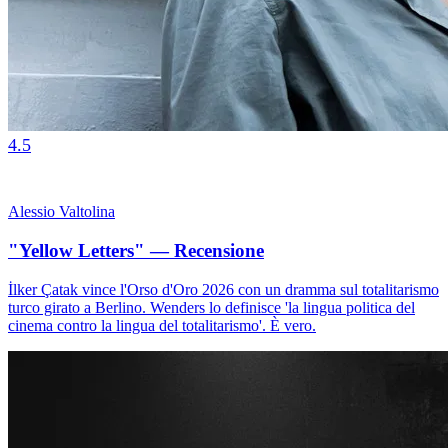
4.5
Alessio Valtolina
"Yellow Letters" — Recensione
İlker Çatak vince l'Orso d'Oro 2026 con un dramma sul totalitarismo
turco girato a Berlino. Wenders lo definisce 'la lingua politica del
cinema contro la lingua del totalitarismo'. È vero.