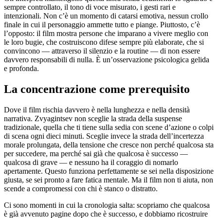
sempre controllato, il tono di voce misurato, i gesti rari e
intenzionali. Non c’è un momento di catarsi emotiva, nessun crollo
finale in cui il personaggio ammette tutto e piange. Piuttosto, c’è
l’opposto: il film mostra persone che imparano a vivere meglio con
le loro bugie, che costruiscono difese sempre più elaborate, che si
convincono — attraverso il silenzio e la routine — di non essere
davvero responsabili di nulla. È un’osservazione psicologica gelida
e profonda.
La concentrazione come prerequisito
Dove il film rischia davvero è nella lunghezza e nella densità
narrativa. Zvyagintsev non sceglie la strada della suspense
tradizionale, quella che ti tiene sulla sedia con scene d’azione o colpi
di scena ogni dieci minuti. Sceglie invece la strada dell’incertezza
morale prolungata, della tensione che cresce non perché qualcosa sta
per succedere, ma perché sai già che qualcosa è successo —
qualcosa di grave — e nessuno ha il coraggio di nomarlo
apertamente. Questo funziona perfettamente se sei nella disposizione
giusta, se sei pronto a fare fatica mentale. Ma il film non ti aiuta, non
scende a compromessi con chi è stanco o distratto.
Ci sono momenti in cui la cronologia salta: scopriamo che qualcosa
è già avvenuto pagine dopo che è successo, e dobbiamo ricostruire