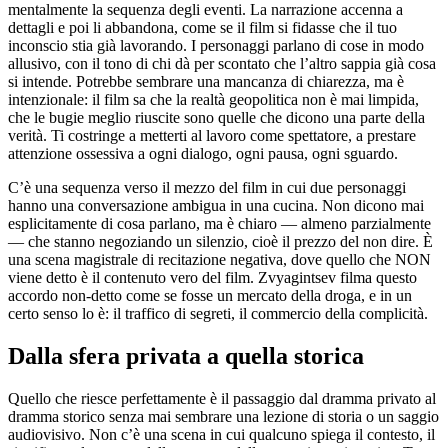
mentalmente la sequenza degli eventi. La narrazione accenna a
dettagli e poi li abbandona, come se il film si fidasse che il tuo
inconscio stia già lavorando. I personaggi parlano di cose in modo
allusivo, con il tono di chi dà per scontato che l’altro sappia già cosa
si intende. Potrebbe sembrare una mancanza di chiarezza, ma è
intenzionale: il film sa che la realtà geopolitica non è mai limpida,
che le bugie meglio riuscite sono quelle che dicono una parte della
verità. Ti costringe a metterti al lavoro come spettatore, a prestare
attenzione ossessiva a ogni dialogo, ogni pausa, ogni sguardo.
C’è una sequenza verso il mezzo del film in cui due personaggi
hanno una conversazione ambigua in una cucina. Non dicono mai
esplicitamente di cosa parlano, ma è chiaro — almeno parzialmente
— che stanno negoziando un silenzio, cioè il prezzo del non dire. È
una scena magistrale di recitazione negativa, dove quello che NON
viene detto è il contenuto vero del film. Zvyagintsev filma questo
accordo non-detto come se fosse un mercato della droga, e in un
certo senso lo è: il traffico di segreti, il commercio della complicità.
Dalla sfera privata a quella storica
Quello che riesce perfettamente è il passaggio dal dramma privato al
dramma storico senza mai sembrare una lezione di storia o un saggio
audiovisivo. Non c’è una scena in cui qualcuno spiega il contesto, il