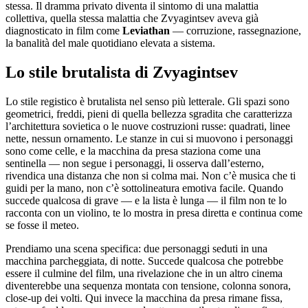
stessa. Il dramma privato diventa il sintomo di una malattia
collettiva, quella stessa malattia che Zvyagintsev aveva già
diagnosticato in film come
Leviathan
— corruzione, rassegnazione,
la banalità del male quotidiano elevata a sistema.
Lo stile brutalista di Zvyagintsev
Lo stile registico è brutalista nel senso più letterale. Gli spazi sono
geometrici, freddi, pieni di quella bellezza sgradita che caratterizza
l’architettura sovietica o le nuove costruzioni russe: quadrati, linee
nette, nessun ornamento. Le stanze in cui si muovono i personaggi
sono come celle, e la macchina da presa staziona come una
sentinella — non segue i personaggi, li osserva dall’esterno,
rivendica una distanza che non si colma mai. Non c’è musica che ti
guidi per la mano, non c’è sottolineatura emotiva facile. Quando
succede qualcosa di grave — e la lista è lunga — il film non te lo
racconta con un violino, te lo mostra in presa diretta e continua come
se fosse il meteo.
Prendiamo una scena specifica: due personaggi seduti in una
macchina parcheggiata, di notte. Succede qualcosa che potrebbe
essere il culmine del film, una rivelazione che in un altro cinema
diventerebbe una sequenza montata con tensione, colonna sonora,
close-up dei volti. Qui invece la macchina da presa rimane fissa,