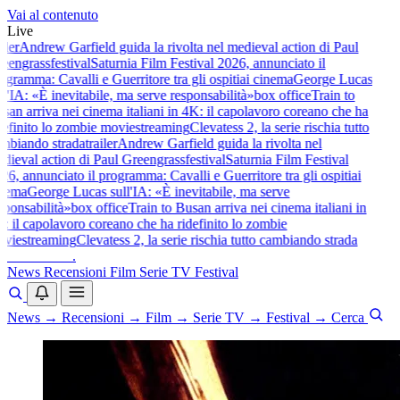
Vai al contenuto
Live
iler
Andrew Garfield guida la rivolta nel medieval action di Paul
eengrass
festival
Saturnia Film Festival 2026, annunciato il
gramma: Cavalli e Guerritore tra gli ospiti
ai cinema
George Lucas
l'IA: «È inevitabile, ma serve responsabilità»
box office
Train to
an arriva nei cinema italiani in 4K: il capolavoro coreano che ha
efinito lo zombie movie
streaming
Clevatess 2, la serie rischia tutto
mbiando strada
trailer
Andrew Garfield guida la rivolta nel
ieval action di Paul Greengrass
festival
Saturnia Film Festival
6, annunciato il programma: Cavalli e Guerritore tra gli ospiti
ai
nema
George Lucas sull'IA: «È inevitabile, ma serve
ponsabilità»
box office
Train to Busan arriva nei cinema italiani in
 il capolavoro coreano che ha ridefinito lo zombie
vie
streaming
Clevatess 2, la serie rischia tutto cambiando strada
baldoshow
.
News
Recensioni
Film
Serie TV
Festival
News
→
Recensioni
→
Film
→
Serie TV
→
Festival
→
Cerca