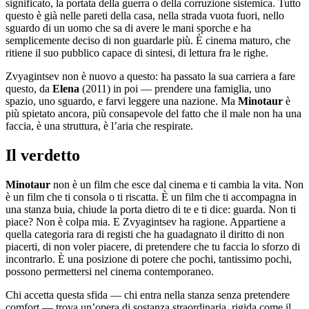
significato, la portata della guerra o della corruzione sistemica. Tutto
questo è già nelle pareti della casa, nella strada vuota fuori, nello
sguardo di un uomo che sa di avere le mani sporche e ha
semplicemente deciso di non guardarle più. È cinema maturo, che
ritiene il suo pubblico capace di sintesi, di lettura fra le righe.
Zvyagintsev non è nuovo a questo: ha passato la sua carriera a fare
questo, da
Elena
(2011) in poi — prendere una famiglia, uno
spazio, uno sguardo, e farvi leggere una nazione. Ma
Minotaur
è
più spietato ancora, più consapevole del fatto che il male non ha una
faccia, è una struttura, è l’aria che respirate.
Il verdetto
Minotaur
non è un film che esce dal cinema e ti cambia la vita. Non
è un film che ti consola o ti riscatta. È un film che ti accompagna in
una stanza buia, chiude la porta dietro di te e ti dice: guarda. Non ti
piace? Non è colpa mia. E Zvyagintsev ha ragione. Appartiene a
quella categoria rara di registi che ha guadagnato il diritto di non
piacerti, di non voler piacere, di pretendere che tu faccia lo sforzo di
incontrarlo. È una posizione di potere che pochi, tantissimo pochi,
possono permettersi nel cinema contemporaneo.
Chi accetta questa sfida — chi entra nella stanza senza pretendere
comfort — trova un’opera di sostanza straordinaria, rigida come il