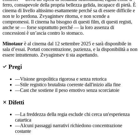
ferro, consapevole della propria bellezza gelida, incapace di pietà. È
cinema di livello altissimo esattamente perché sa di essere difficile e
non te lo perdona. Zvyagintsev ritorna, e non scende a
compromessi. Il cinema ha bisogno di questi film, di questi registi,
anche se — forse soprattutto perché — la loro assenza di
concessioni è un’ascia contro lo stomaco.
Minotaur
è al cinema dal 12 settembre 2025 e sarà disponibile in
sala d’essai. Portati concentrazione, pazienza, e la disponibilità a non
essere intrattenuto. Zvyagintsev ti sta aspettando.
Pregi
—
Visione geopolitica rigorosa e senza retorica
—
Stile registico brutalista coerente dall'inizio alla fine
—
Cast che sostiene il peso emotivo senza scorciatoie
Difetti
—
La freddezza della regia esclude chi cerca un'esperienza
catartica
—
Alcuni passaggi narrativi richiedono concentrazione
costante