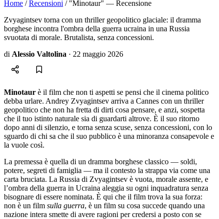
Home
/
Recensioni
/
"Minotaur" — Recensione
Zvyagintsev torna con un thriller geopolitico glaciale: il dramma
borghese incontra l'ombra della guerra ucraina in una Russia
svuotata di morale. Brutalista, senza concessioni.
di
Alessio Valtolina
·
22 maggio 2026
Minotaur
è il film che non ti aspetti se pensi che il cinema politico
debba urlare. Andrey Zvyagintsev arriva a Cannes con un thriller
geopolitico che non ha fretta di dirti cosa pensare, e anzi, sospetta
che il tuo istinto naturale sia di guardarti altrove. È il suo ritorno
dopo anni di silenzio, e torna senza scuse, senza concessioni, con lo
sguardo di chi sa che il suo pubblico è una minoranza consapevole e
la vuole così.
La premessa è quella di un dramma borghese classico — soldi,
potere, segreti di famiglia — ma il contesto la strappa via come una
carta bruciata. La Russia di Zvyagintsev è vuota, morale assente, e
l’ombra della guerra in Ucraina aleggia su ogni inquadratura senza
bisognare di essere nominata. È qui che il film trova la sua forza:
non è un film
sulla guerra
, è un film su cosa succede quando una
nazione intera smette di avere ragioni per credersi a posto con se