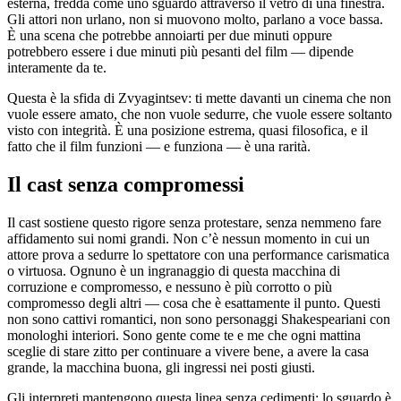
esterna, fredda come uno sguardo attraverso il vetro di una finestra.
Gli attori non urlano, non si muovono molto, parlano a voce bassa.
È una scena che potrebbe annoiarti per due minuti oppure
potrebbero essere i due minuti più pesanti del film — dipende
interamente da te.
Questa è la sfida di Zvyagintsev: ti mette davanti un cinema che non
vuole essere amato, che non vuole sedurre, che vuole essere soltanto
visto con integrità. È una posizione estrema, quasi filosofica, e il
fatto che il film funzioni — e funziona — è una rarità.
Il cast senza compromessi
Il cast sostiene questo rigore senza protestare, senza nemmeno fare
affidamento sui nomi grandi. Non c’è nessun momento in cui un
attore prova a sedurre lo spettatore con una performance carismatica
o virtuosa. Ognuno è un ingranaggio di questa macchina di
corruzione e compromesso, e nessuno è più corrotto o più
compromesso degli altri — cosa che è esattamente il punto. Questi
non sono cattivi romantici, non sono personaggi Shakespeariani con
monologhi interiori. Sono gente come te e me che ogni mattina
sceglie di stare zitto per continuare a vivere bene, a avere la casa
grande, la macchina buona, gli ingressi nei posti giusti.
Gli interpreti mantengono questa linea senza cedimenti: lo sguardo è