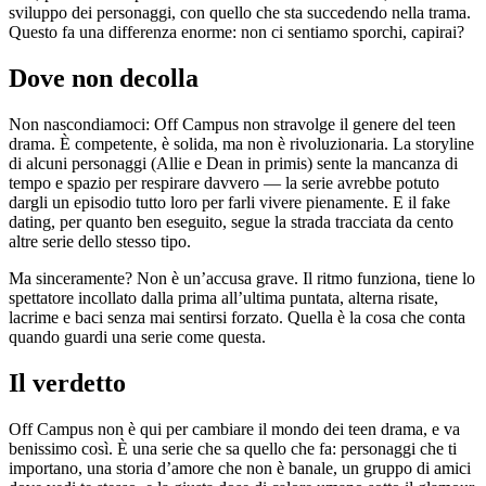
sviluppo dei personaggi, con quello che sta succedendo nella trama.
Questo fa una differenza enorme: non ci sentiamo sporchi, capirai?
Dove non decolla
Non nascondiamoci: Off Campus non stravolge il genere del teen
drama. È competente, è solida, ma non è rivoluzionaria. La storyline
di alcuni personaggi (Allie e Dean in primis) sente la mancanza di
tempo e spazio per respirare davvero — la serie avrebbe potuto
dargli un episodio tutto loro per farli vivere pienamente. E il fake
dating, per quanto ben eseguito, segue la strada tracciata da cento
altre serie dello stesso tipo.
Ma sinceramente? Non è un’accusa grave. Il ritmo funziona, tiene lo
spettatore incollato dalla prima all’ultima puntata, alterna risate,
lacrime e baci senza mai sentirsi forzato. Quella è la cosa che conta
quando guardi una serie come questa.
Il verdetto
Off Campus non è qui per cambiare il mondo dei teen drama, e va
benissimo così. È una serie che sa quello che fa: personaggi che ti
importano, una storia d’amore che non è banale, un gruppo di amici