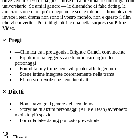
dove vedi te stesso, e la giusta dose di calore umano sotto il glamour
universitario. Se ami il genere — le dinamiche di fake dating, le
amicizie sincere, un po’ di pepe nelle scene intime — fiondatevi. Se
invece i teen drama non sono il vostro mondo, non è questo il film
che vi convertirà. Per tutti gli altri: è una bella sorpresa su Prime
Video.
Pregi
—
Chimica tra i protagonisti Bright e Cameli convincente
—
Equilibrio tra leggerezza e traumi psicologici dei
personaggi
—
Found family trope ben sviluppato, affetti genuini
—
Scene intime integrate coerentemente nella trama
—
Ritmo scorrevole che tiene incollati
Difetti
—
Non stravolge il genere del teen drama
—
Storyline di alcuni personaggi (Allie e Dean) avrebbero
meritato più spazio
—
Formula fake dating piuttosto prevedibile
3.5
su 5