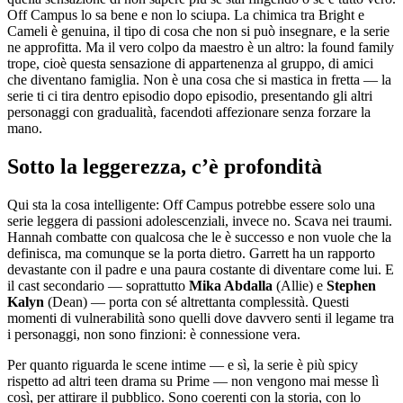
Off Campus lo sa bene e non lo sciupa. La chimica tra Bright e
Cameli è genuina, il tipo di cosa che non si può insegnare, e la serie
ne approfitta. Ma il vero colpo da maestro è un altro: la found family
trope, cioè questa sensazione di appartenenza al gruppo, di amici
che diventano famiglia. Non è una cosa che si mastica in fretta — la
serie ti ci tira dentro episodio dopo episodio, presentando gli altri
personaggi con gradualità, facendoti affezionare senza forzare la
mano.
Sotto la leggerezza, c’è profondità
Qui sta la cosa intelligente: Off Campus potrebbe essere solo una
serie leggera di passioni adolescenziali, invece no. Scava nei traumi.
Hannah combatte con qualcosa che le è successo e non vuole che la
definisca, ma comunque se la porta dietro. Garrett ha un rapporto
devastante con il padre e una paura costante di diventare come lui. E
il cast secondario — soprattutto
Mika Abdalla
(Allie) e
Stephen
Kalyn
(Dean) — porta con sé altrettanta complessità. Questi
momenti di vulnerabilità sono quelli dove davvero senti il legame tra
i personaggi, non sono finzioni: è connessione vera.
Per quanto riguarda le scene intime — e sì, la serie è più spicy
rispetto ad altri teen drama su Prime — non vengono mai messe lì
così, per attirare il pubblico. Sono coerenti con la storia, con lo