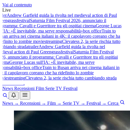
Vai al contenuto
Live
iler
Andrew Garfield guida la rivolta nel medieval action di Paul
eengrass
festival
Saturnia Film Festival 2026, annunciato il
gramma: Cavalli e Guerritore tra gli ospiti
ai cinema
George Lucas
l'IA: «È inevitabile, ma serve responsabilità»
box office
Train to
an arriva nei cinema italiani in 4K: il capolavoro coreano che ha
definito lo zombie movie
streaming
Clevatess 2, la serie rischia tutto
mbiando strada
trailer
Andrew Garfield guida la rivolta nel
dieval action di Paul Greengrass
festival
Saturnia Film Festival
6, annunciato il programma: Cavalli e Guerritore tra gli ospiti
ai
nema
George Lucas sull'IA: «È inevitabile, ma serve
ponsabilità»
box office
Train to Busan arriva nei cinema italiani in
 il capolavoro coreano che ha ridefinito lo zombie
vie
streaming
Clevatess 2, la serie rischia tutto cambiando strada
baldoshow
.
News
Recensioni
Film
Serie TV
Festival
News
→
Recensioni
→
Film
→
Serie TV
→
Festival
→
Cerca