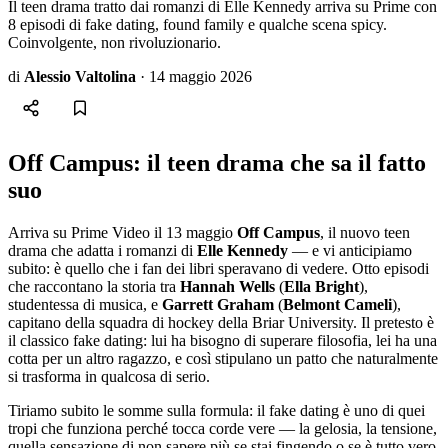
Il teen drama tratto dai romanzi di Elle Kennedy arriva su Prime con
8 episodi di fake dating, found family e qualche scena spicy.
Coinvolgente, non rivoluzionario.
di
Alessio Valtolina
·
14 maggio 2026
Off Campus: il teen drama che sa il fatto
suo
Arriva su Prime Video il 13 maggio
Off Campus
, il nuovo teen
drama che adatta i romanzi di
Elle Kennedy
— e vi anticipiamo
subito: è quello che i fan dei libri speravano di vedere. Otto episodi
che raccontano la storia tra
Hannah Wells
(
Ella Bright
),
studentessa di musica, e
Garrett Graham
(
Belmont Cameli
),
capitano della squadra di hockey della Briar University. Il pretesto è
il classico fake dating: lui ha bisogno di superare filosofia, lei ha una
cotta per un altro ragazzo, e così stipulano un patto che naturalmente
si trasforma in qualcosa di serio.
Tiriamo subito le somme sulla formula: il fake dating è uno di quei
tropi che funziona perché tocca corde vere — la gelosia, la tensione,
quella sensazione di non sapere più se stai fingendo o se è tutto vero.