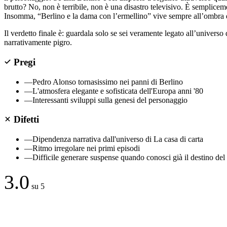
brutto? No, non è terribile, non è una disastro televisivo. È semplicem
Insomma, “Berlino e la dama con l’ermellino” vive sempre all’ombra d
Il verdetto finale è: guardala solo se sei veramente legato all’universo 
narrativamente pigro.
Pregi
—
Pedro Alonso tornasissimo nei panni di Berlino
—
L'atmosfera elegante e sofisticata dell'Europa anni '80
—
Interessanti sviluppi sulla genesi del personaggio
Difetti
—
Dipendenza narrativa dall'universo di La casa di carta
—
Ritmo irregolare nei primi episodi
—
Difficile generare suspense quando conosci già il destino del
3.0
su 5