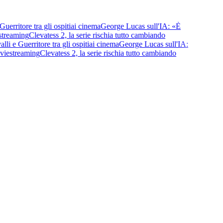
ritore tra gli ospiti
ai cinema
George Lucas sull'IA: «È
reaming
Clevatess 2, la serie rischia tutto cambiando
e Guerritore tra gli ospiti
ai cinema
George Lucas sull'IA:
e
streaming
Clevatess 2, la serie rischia tutto cambiando