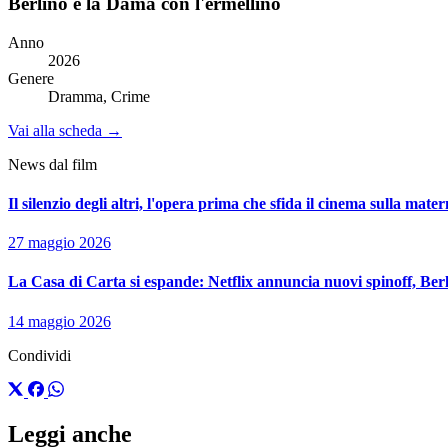
Berlino e la Dama con l'ermellino
Anno
2026
Genere
Dramma, Crime
Vai alla scheda →
News dal film
Il silenzio degli altri, l'opera prima che sfida il cinema sulla mate
27 maggio 2026
La Casa di Carta si espande: Netflix annuncia nuovi spinoff, Berl
14 maggio 2026
Condividi
Leggi anche