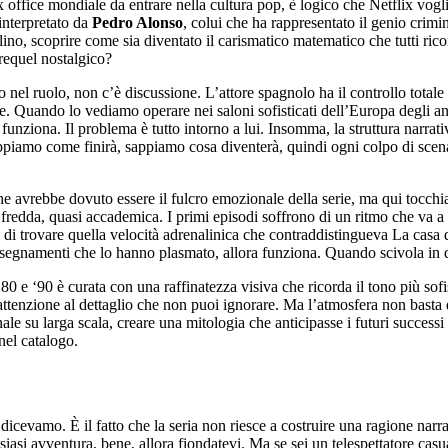
ox office mondiale da entrare nella cultura pop, è logico che Netflix vo
interpretato da
Pedro Alonso
, colui che ha rappresentato il genio crimin
rlino, scoprire come sia diventato il carismatico matematico che tutti r
prequel nostalgico?
o nel ruolo, non c’è discussione. L’attore spagnolo ha il controllo totale
le. Quando lo vediamo operare nei saloni sofisticati dell’Europa degli an
ziona. Il problema è tutto intorno a lui. Insomma, la struttura narrati
sappiamo come finirà, sappiamo cosa diventerà, quindi ogni colpo di scen
e avrebbe dovuto essere il fulcro emozionale della serie, ma qui tocchia
a fredda, quasi accademica. I primi episodi soffrono di un ritmo che va a
i trovare quella velocità adrenalinica che contraddistingueva La casa d
 insegnamenti che lo hanno plasmato, allora funziona. Quando scivola in 
0 e ‘90 è curata con una raffinatezza visiva che ricorda il tono più sofist
attenzione al dettaglio che non puoi ignorare. Ma l’atmosfera non basta q
le su larga scala, creare una mitologia che anticipasse i futuri successi
 nel catalogo.
cevamo. È il fatto che la seria non riesce a costruire una ragione narrat
lsiasi avventura, bene, allora fiondatevi. Ma se sei un telespettatore cas