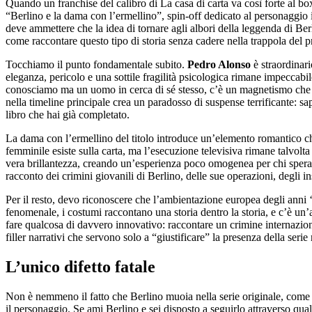
Quando un franchise del calibro di La casa di carta va così forte al b
“Berlino e la dama con l’ermellino”, spin-off dedicato al personaggio 
deve ammettere che la idea di tornare agli albori della leggenda di Be
come raccontare questo tipo di storia senza cadere nella trappola del 
Tocchiamo il punto fondamentale subito.
Pedro Alonso
è straordinari
eleganza, pericolo e una sottile fragilità psicologica rimane impeccabi
conosciamo ma un uomo in cerca di sé stesso, c’è un magnetismo che fun
nella timeline principale crea un paradosso di suspense terrificante: 
libro che hai già completato.
La dama con l’ermellino del titolo introduce un’elemento romantico ch
femminile esiste sulla carta, ma l’esecuzione televisiva rimane talvolt
vera brillantezza, creando un’esperienza poco omogenea per chi spera d
racconto dei crimini giovanili di Berlino, delle sue operazioni, degli
Per il resto, devo riconoscere che l’ambientazione europea degli anni ‘8
fenomenale, i costumi raccontano una storia dentro la storia, e c’è un’
fare qualcosa di davvero innovativo: raccontare un crimine internaziona
filler narrativi che servono solo a “giustificare” la presenza della serie
L’unico difetto fatale
Non è nemmeno il fatto che Berlino muoia nella serie originale, come di
il personaggio. Se ami Berlino e sei disposto a seguirlo attraverso qua