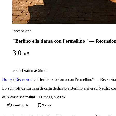
Recensione
"Berlino e la dama con l'ermellino" — Recensio
3.0
su 5
2026
Dramma
Crime
Home
/
Recensioni
/
"Berlino e la dama con l'ermellino" — Recensio
Lo spin-off de La casa di carta dedicato a Berlino arriva su Netflix c
di
Alessio Valtolina
·
11 maggio 2026
Condividi
Salva