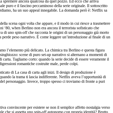
glia spremere ancora qualcosa da quel pozzo. Ed ecco che arriva
ale puro e il fascino peccaminoso della serie originale. Il sottoscritto
icordiamo, ha un suo appeal innegabile. La domanda però è: Netflix sa
 della scena ogni volta che appare, e il modo in cui riesce a trasmettere
ni ‘80, when Berlino non era ancora il terrorista sofisticato che
va di uno spin-off che racconta le origini di un personaggio già morto
a perde peso narrativo. È come leggere un’introduzione al finale di un
mo l’elemento più delicato. La chimica tra Berlino e questa figura
 singhiozzo: scene di puro set-up narrativo si alternano a momenti di
i carta. Tagliamo corto: quando la serie decide di essere veramente il
digressioni romantiche costruite male, perde colpi.
icato di La casa di carta agli inizi. Il design di produzione è
uando la trama ti lascia indifferente. Netflix aveva l’opportunità di
 del personaggio. Invece, troppo spesso ci troviamo di fronte a puri
iva convincente per esistere se non il semplice affetto nostalgia verso
uale che si aspetta uno spin-off autonomo con propria identità? Brutto